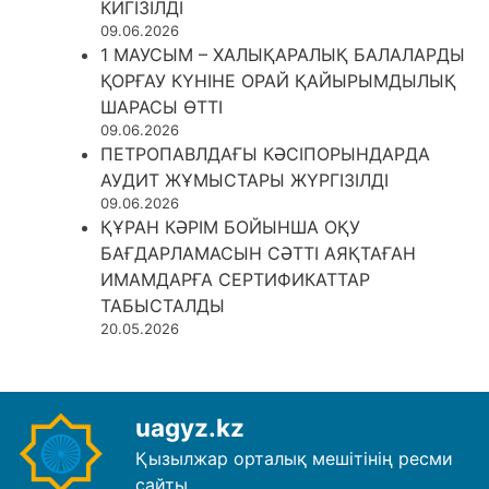
КИГІЗІЛДІ
09.06.2026
1 МАУСЫМ – ХАЛЫҚАРАЛЫҚ БАЛАЛАРДЫ
ҚОРҒАУ КҮНІНЕ ОРАЙ ҚАЙЫРЫМДЫЛЫҚ
ШАРАСЫ ӨТТІ
09.06.2026
ПЕТРОПАВЛДАҒЫ КӘСІПОРЫНДАРДА
АУДИТ ЖҰМЫСТАРЫ ЖҮРГІЗІЛДІ
09.06.2026
ҚҰРАН КӘРІМ БОЙЫНША ОҚУ
БАҒДАРЛАМАСЫН СӘТТІ АЯҚТАҒАН
ИМАМДАРҒА СЕРТИФИКАТТАР
ТАБЫСТАЛДЫ
20.05.2026
uagyz.kz
Қызылжар орталық мешітінің ресми
сайты