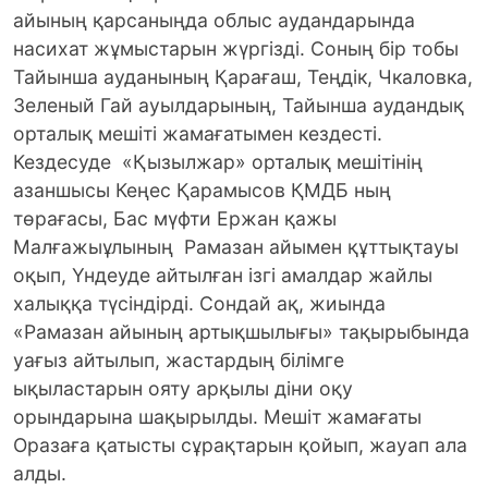
айының қарсаныңда облыс аудандарында
насихат жұмыстарын жүргізді. Соның бір тобы
Тайынша ауданының Қарағаш, Теңдік, Чкаловка,
Зеленый Гай ауылдарының, Тайынша аудандық
орталық мешіті жамағатымен кездесті.
Кездесуде «Қызылжар» орталық мешітінің
азаншысы Кеңес Қарамысов ҚМДБ ның
төрағасы, Бас мүфти Ержан қажы
Малғажыұлының Рамазан айымен құттықтауы
оқып, Үндеуде айтылған ізгі амалдар жайлы
халыққа түсіндірді. Сондай ақ, жиында
«Рамазан айының артықшылығы» тақырыбында
уағыз айтылып, жастардың білімге
ықыластарын ояту арқылы діни оқу
орындарына шақырылды. Мешіт жамағаты
Оразаға қатысты сұрақтарын қойып, жауап ала
алды.