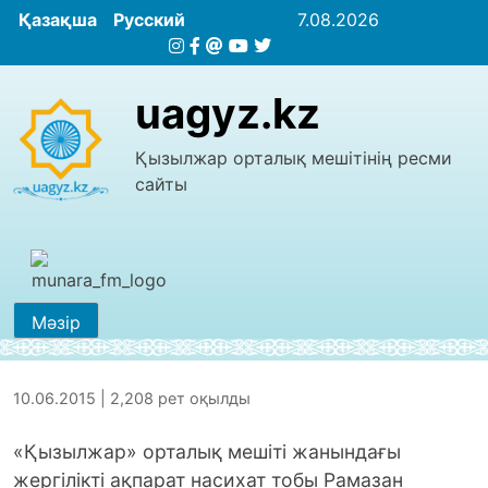
Қазақша
Русский
7.08.2026
uagyz.kz
Қызылжар орталық мешітінің ресми
сайты
Мәзір
10.06.2015 | 2,208 рет оқылды
«Қызылжар» орталық мешіті жанындағы
жергілікті ақпарат насихат тобы Рамазан