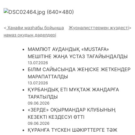
Ханафи мазһабы бойынша
Журналисттермен жүздесті
намаз оқудың дәделдері
МАМЛЮТ АУДАНДЫҚ «MUSTAFA»
МЕШІТІНЕ ЖАҢА ҰСТАЗ ТАҒАЙЫНДАЛДЫ
13.07.2026
БІЛІМ САЙЫСЫНДА ЖЕҢІСКЕ ЖЕТКЕНДЕР
МАРАПАТТАЛДЫ
13.07.2026
ҚҰРБАНДЫҚ ЕТІ МҰҚТАЖ ЖАНДАРҒА
ТАРАТЫЛДЫ
09.06.2026
«ЗЕРДЕ» ОҚЫРМАНДАР КЛУБЫНЫҢ
КЕЗЕКТІ КЕЗДЕСУІ ӨТТІ
09.06.2026
ҚҰРАНҒА ТҮСКЕН ШӘКІРТТЕРГЕ ТӘЖ