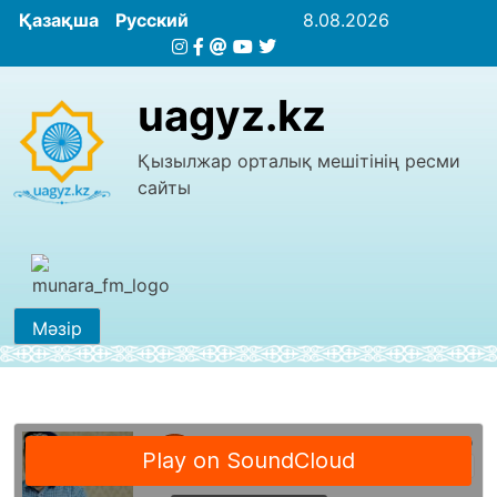
Қазақша
Русский
8.08.2026
uagyz.kz
Қызылжар орталық мешітінің ресми
сайты
Мәзір