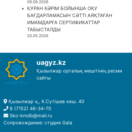
09.06.2026
ҚҰРАН КӘРІМ БОЙЫНША ОҚУ
БАҒДАРЛАМАСЫН СӘТТІ АЯҚТАҒАН
ИМАМДАРҒА СЕРТИФИКАТТАР
ТАБЫСТАЛДЫ
20.05.2026
uagyz.kz
Қызылжар орталық мешітінің ресми
сайты
Қызылжар қ., К.Сүтішев көш. 40
8 (7152) 46-34-70
Sko-kmdb@mail.ru
Сопровождение:
студия Gala