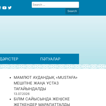
ДӘРІСТЕР
ПӘТУАЛАР
МАМЛЮТ АУДАНДЫҚ «MUSTAFA»
МЕШІТІНЕ ЖАҢА ҰСТАЗ
ТАҒАЙЫНДАЛДЫ
13.07.2026
БІЛІМ САЙЫСЫНДА ЖЕҢІСКЕ
ЖЕТКЕНДЕР МАРАПАТТАЛДЫ