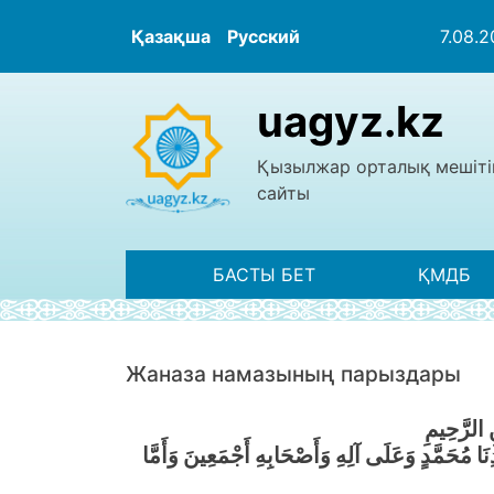
Қазақша
Русский
7.08.
uagyz.kz
Қызылжар орталық мешіті
сайты
БАСТЫ БЕТ
ҚМДБ
Жаназа намазының парыздары
 الرَّحِيمِ
َا مُحَمَّدٍ وَعَلَى آلِهِ وَأَصْحَابِهِ أَجْمَعِينَ وَأَمَّا