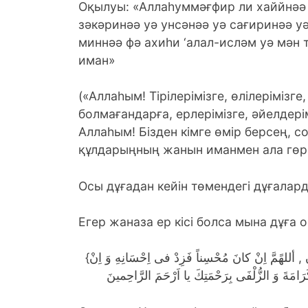
Оқылуы: «Аллаһуммәғфир ли хаййнәә 
зәкәринәә уә унсәнәә уә сағиринәә у
миннәә фә ахиһи ‘алал-исләм уә мән 
иман»
(«Аллаһым! Тірілерімізге, өлілерімізг
болмағандарға, ерлерімізге, әйелдерімі
Аллаһым! Бізден кімге өмір берсең, с
құлдарыңның жанын иманмен ала гөр!
Осы дұғадан кейін төмендегі дұғалард
Егер жаназа ер кісі болса мына дұға 
{وَ خُصَّ هَذا الْمَيْتَ بِالرَّوْحِ وَ الرَّاحَةِ وَ الْمَغْفِرَةِ وَ الرِّضْوانِ , أللهًمَّ اِنْ كانَ مُحْسِناً فَزِدْ فى اِحْسَانِهِ وَ اِنْ