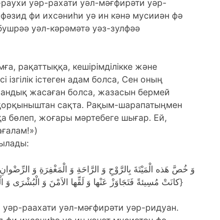
-раухи уәр-рахати уәл-мәғфирәти уәр-
фәзид фи ихсәниһи уә ин кәнә мусииән фә
бушрәә уәл-кәрәмәтә уәз-зулфәә
мға, рақаттыққа, кешірімділікке және
і ізгілік істеген адам болса, Сен оның
мандық жасаған болса, жазасын бермей
ні қорқыныштан сақта. Рақым-шарапатыңмен
а бөлеп, жоғары мәртебеге шығар. Ей,
ғалам!»)
қылады:
كانَتْ مُسِيئةً فَتَجَاوَزْ عَنْها وَ لَقِّها الاَمْنَ وَ الْبُشْرَى وَ الْكَرامةَ وَ الزُّلْفَى بِرَحْمَتِكَ يا اَرْحَمَ الرَّاحِمينَ}
и уәр-раахати уәл-мәғфирәти уәр-ридуан.