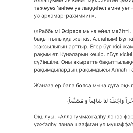
Аллаһуммә ин кәнәт мухсинәтән фәзид
тәжәуәз ‘анһәә уә лаққиһәл әмнә уәл
уә архамар-рахимиин».
(«Раббым! Әсіресе мына әйел мәйітті,
бақыттылыққа жеткіз. Аллаһым! Бұл кіс
жақсылығын арттыр. Егер бұл кісі ж
рақым ет. Күнәларын кешір. nБұл кіс
сүйіншіле. Оны ақыретте бақыттылыққ
рақымдылардың рақымдысы Аллаһ Та
Жаназа ер бала болса мына дұға оқы
Оқылуы: «Аллаһуммәж’алһу ләнәә фәр
уәж’алһу ләнәә шаафи’ан уә мушаффа’