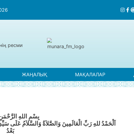
2026
нің ресми
ЖАҢАЛЫҚ
МАҚАЛАЛАР
بِسْمِ اللهِ الرَّحْمَنِ
اَلْحَمْدُ للهِ رَبِّ الْعَالَمِينَ وَالصَّلاَةُ وَالسَّلاَمُ عَلَى سَيِّدِن
بَعْدُ