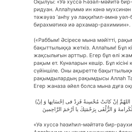
Оқылуы: «Уә хуссә Һәзәл-мәйитә бир
ридуан. Аллаһуммә ин кәнә мухсинән 
тәжәуәз ‘анһу уә лаққиһил-әмнә уәл-
бирахмәтикә иә архамар-рахимиин».
(«Раббым! Әсіресе мына мәйітті, рақы
бақыттылыққа жеткіз. Аллаһым! Бұл кіс
жақсылығын арттыр. Егер бұл өлі жа
рақым ет. Күнәларын кешір. Бұл кісі
сүйіншіле. Оны ақыретте бақыттылыққ
рақымдылардың рақымдысы Аллаһ Та
Егер жаназа әйел болса мына дұға о
{وَ خُصَّ هَذه الْمَيْتَةَ بِالرَّوْحِ وَ الرَّاحَةِ وَ الْمَغْفِرَةِ وَ الرِّضْوانِ اللهًمَّ اِنْ كانَتْ مُحْسِنةً فَزِدْ فى اِحْسَانِها وَ اِنْ
«Уә хуссә һәзиһил-мәйтәтә бир-раух