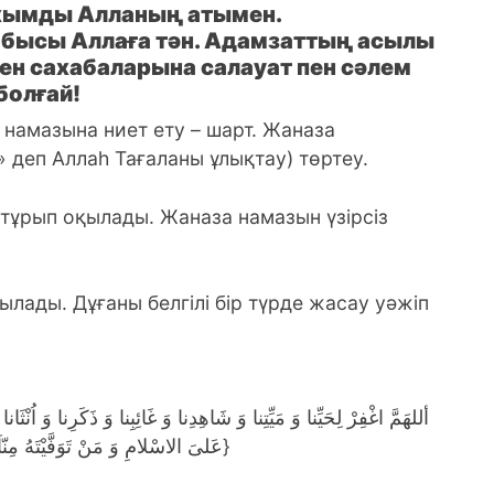
ахымды Алланың атымен.
бысы Аллаға тән. Адамзаттың асылы
н сахабаларына салауат пен сәлем
болғай!
 намазына ниет ету – шарт. Жаназа
 деп Аллаһ Тағаланы ұлықтау) төртеу.
тұрып оқылады. Жаназа намазын үзiрсiз
қылады. Дұғаны белгілі бір түрде жасау уәжіп
عَلىَ الاسْلامِ وَ مَنْ تَوَفَّيْتَهُ مِنّاَ فَتَوَفَّهُ عَلَى الإيمانِ}