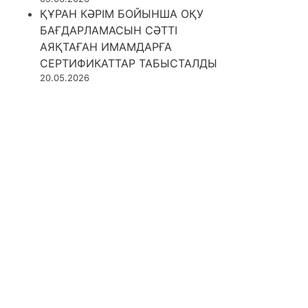
ҚҰРАН КӘРІМ БОЙЫНША ОҚУ
БАҒДАРЛАМАСЫН СӘТТІ
АЯҚТАҒАН ИМАМДАРҒА
СЕРТИФИКАТТАР ТАБЫСТАЛДЫ
20.05.2026