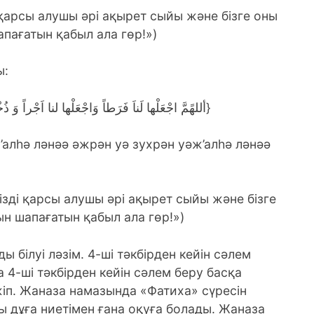
 қарсы алушы әрі ақырет сыйы және бізге оны
пағатын қабыл ала гөр!»)
ы:
{أللهًمَّ اجْعَلْها لَناَ فَرَطاً وَاجْعَلْها لنا اَجْراً وَ ذُخْراً وَاجْعَلْها لنا شافِعةً وَ مُشَفَّعَةً}
алһә ләнәә әжрән уә зухрән уәж’алһә ләнәә
ізді қарсы алушы әрі ақырет сыйы және бізге
н шапағатын қабыл ала гөр!»)
бiлуі ләзім. 4-шi тәкбірден кейiн сәлем
а 4-ші тәкбірден кейін сәлем беру басқа
іп. Жаназа намазында «Фатиха» сүресін
ы дұға ниетімен ғана оқуға болады. Жаназа