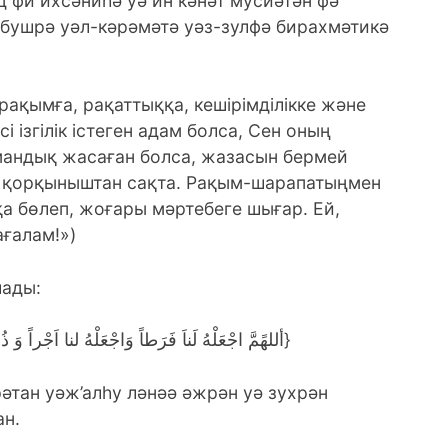
 фи ихсәниһә уә ин кәнәт мусиәтән фә
-бушрә уәл-кәрәмәтә уәз-зулфә бирахмәтикә
 рақымға, рақаттыққа, кешірімділікке және
і ізгілік істеген адам болса, Сен оның
амандық жасаған болса, жазасын бермей
іні қорқыныштан сақта. Рақым-шарапатыңмен
а бөлеп, жоғары мәртебеге шығар. Ей,
ғалам!»)
лады:
{أللهًمَّ اجْعَلْهُ لَناَ فَرَطاً وَاجْعَلْهُ لنا اَجْراً وَ ذُخْراً وَاجْعَلْهُ لنا شافِعاً وَ مُشَفَّعاً}
әтан уәж’алһу ләнәә әжрән уә зухрән
ан.