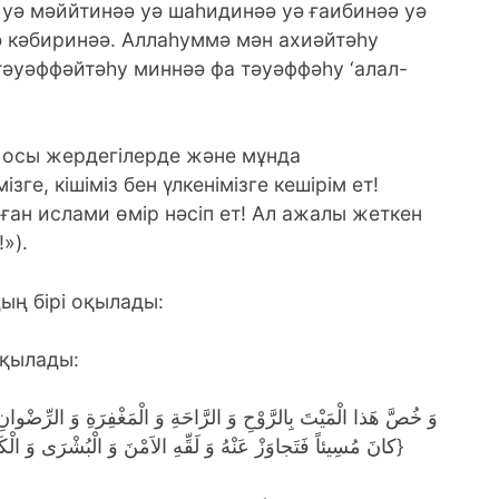
уә мәййтинәә уә шаһидинәә уә ғаибинәә уә
ә кәбиринәә. Аллаһуммә мән ахиәйтәһу
тәуәффәйтәһу миннәә фа тәуәффәһу ‘алал-
е, осы жердегілерде және мұнда
зге, кішіміз бен үлкенімізге кешірім ет!
оған ислами өмір нәсіп ет! Ал ажалы жеткен
»).
ың бірі оқылады:
оқылады:
كانَ مُسِيئاً فَتَجاوَزْ عَنْهُ وَ لَقِّهِ الاَمْنَ وَ الْبُشْرَى وَ الْكَرَامَةَ وَ الزُّلْفَى بِرَحْمَتِكَ يا اَرْحَمَ الرَّاحِمينَ}