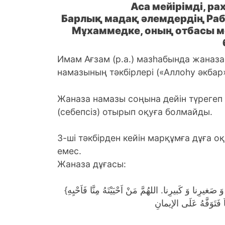
Аса мейірімді, р
Барлық мадақ әлемдердің Раб
Мұхаммедке, оның отбасы ме
Имам Ағзам (р.а.) мазһабында жаназа
намазының тәкбірлері («Аллоһу әкбар»
Жаназа намазы соңына дейiн түрегеп 
(себепсіз) отырып оқуға болмайды.
3-шi тәкбірден кейiн марқұмға дұға о
емес.
Жаназа дұғасы:
{أللهَمَّ اغْفِرْ لِحَيِّنا وَ مَيِّتِنا وَ شَاهِدِنا وَ غَائِبِنا وَ ذَكَرِنا وَ اُنْثَانا وَ صَغيرِنا وَ كَبيرِنا. اللهُمَّ مَنْ اَحْيَيْتَهُ مِنَّا فَاَحْيِهِ