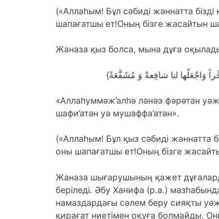
(«Аллаһым! Бұл сәбиді жәннатта бізді
шапағатшы ет!Оның бізге жасайтын ша
Жаназа қыз болса, мына дұға оқылад
«Аллаһуммәж’алһә ләнәэ фәрәтан уәж’
шафи’атән уә мушаффа’атән».
(«Аллаһым! Бұл қыз сәбиді жәннатта б
оны шапағатшы ет!Оның бізге жасайты
Жаназа шығарушының қажет дұғаларды 
берiледi. Әбу Ханифа (р.а.) мазһабынд
намаздардағы сәлем беру сияқты уәж
қирағат ниетімен оқуға болмайды. Он