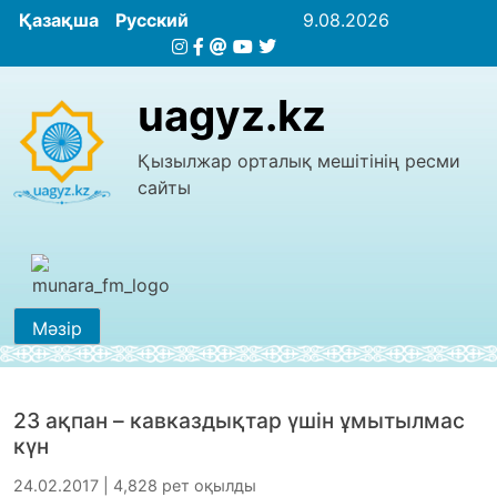
Қазақша
Русский
9.08.2026
uagyz.kz
Қызылжар орталық мешітінің ресми
сайты
Мәзір
23 ақпан – кавказдықтар үшін ұмытылмас
күн
24.02.2017 | 4,828 рет оқылды