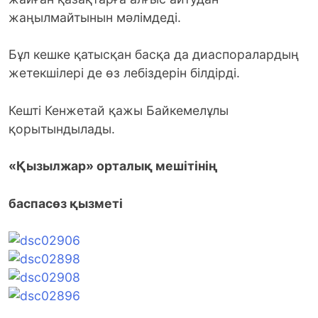
жаңылмайтынын мәлімдеді.
Бұл кешке қатысқан басқа да диаспоралардың
жетекшілері де өз лебіздерін білдірді.
Кешті Кенжетай қажы Байкемелұлы
қорытындылады.
«Қызылжар» орталық мешітінің
баспасөз қызметі