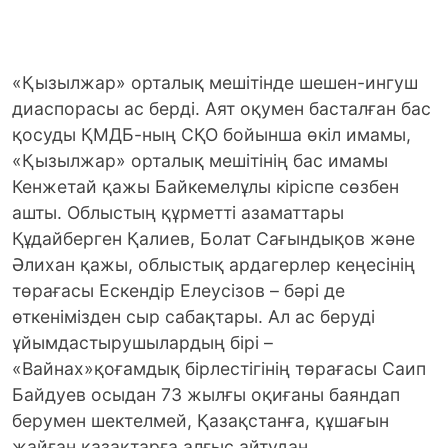
«Қызылжар» орталық мешітінде шешен-ингуш
диаспорасы ас берді. Аят оқумен басталған бас
қосуды ҚМДБ-ның СҚО бойынша өкіл имамы,
«Қызылжар» орталық мешітінің бас имамы
Кенжетай қажы Байкемелұлы кіріспе сөзбен
ашты.
Облыстың құрметті азаматтары
Құдайберген Қалиев, Болат Сағындықов және
Әлихан қажы, облыстық ардагерлер кеңесінің
төрағасы Ескендір Елеусізов – бәрі де
өткенімізден сыр сабақтары. Ал ас беруді
ұйымдастырушылардың бірі –
«Вайнах»қоғамдық бірлестігінің төрағасы Саип
Байдуев осыдан 73 жылғы оқиғаны баяндап
берумен шектелмей, Қазақстанға, құшағын
жайған қазақтарға алғыс айтудан