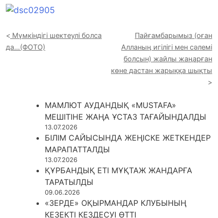
Мүмкіндігі шектеулі болса
Пайғамбарымыз (оған
да…(ФОТО)
Алланың игілігі мен сәлемі
болсын) жайлы жаңарған
көне дастан жарыққа шықты
МАМЛЮТ АУДАНДЫҚ «MUSTAFA»
МЕШІТІНЕ ЖАҢА ҰСТАЗ ТАҒАЙЫНДАЛДЫ
13.07.2026
БІЛІМ САЙЫСЫНДА ЖЕҢІСКЕ ЖЕТКЕНДЕР
МАРАПАТТАЛДЫ
13.07.2026
ҚҰРБАНДЫҚ ЕТІ МҰҚТАЖ ЖАНДАРҒА
ТАРАТЫЛДЫ
09.06.2026
«ЗЕРДЕ» ОҚЫРМАНДАР КЛУБЫНЫҢ
КЕЗЕКТІ КЕЗДЕСУІ ӨТТІ