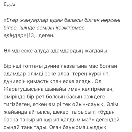
سَمِينًا
«
Егер жануарлар адам баласы білген нәрсені
білсе, ішінде семізін кезіктірмес
едіңдер
»
[13]
,
деген
.
Өлімді еске алуда адамдардың жағдайы:
Бірінші топтағы дүние ләззатына мас болған
адамдар өлімді еске алса терең күрсініп,
дүниесін қимастықпен еске алады. Ол
Жаратушысына шынайы иман келтірмеген,
өмірінде бір рет болсын басын сәждеге
тигізбеген, өткен өмірі тек ойын-сауық. Өлім
жайында айтылса, шекесі тырысып: «бұдан
басқа тақырып құрып қалдым ма?» дегендей
сыңай танытады. Оған бауырмашылдық