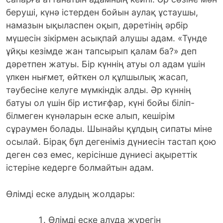
беруші, күнә істерден бойын аулақ ұстаушы,
намазын ықыласпен оқып, дәретінің әрбір
мүшесін зікірмен асықпай алушы адам. «Түнде
ұйқы кезімде жан тапсырып қалам ба?» деп
дәретпен жатуы. Бір күннің атуы ол адам үшін
үлкен нығмет, өйткен ол құлшылық жасап,
тәубесіне келуге мүмкіндік алды. Әр күннің
батуы ол үшін бір истиғфар, күні бойы біліп-
білмеген күнәларын еске алып, кешірім
сұраумен болады. Шынайы құлдың сипаты міне
осылай. Бірақ бұл дегеніміз дүниесін тастап қою
деген сөз емес, керісінше дүниесі ақыреттік
істеріне кедерге болмайтын адам.
Өлімді еске алудың жолдары:
Өлімді еске алуда жүрегін