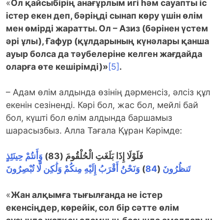
«
Ол қайсыбірің анағұрлым игі һәм сауапты іс
істер екен деп, бәріңді сынап көру үшін өлім
мен өмірді жаратты. Ол – Азиз (бәрінен үстем
әрі ұлы), Ғафур (құлдарының күнәлары қанша
ауыр болса да тәубелеріне келген жағдайда
оларға өте кешірімді)»
[5]
.
– Адам өлім алдында өзінің дәрменсіз, әлсіз құл
екенін сезіненді. Кәрі бол, жас бол, мейлі бай
бол, күшті бол өлім алдында баршамыз
шарасызбыз. Алла Тағала Құран Кәрімде:
وَأَنتُمْ حِينَئِذٍ
)
فَلَوْلَا إِذَا بَلَغَتِ الْحُلْقُومَ (83
وَنَحْنُ أَقْرَبُ إِلَيْهِ مِنكُمْ وَلَٰكِن لَّا تُبْصِرُونَ
)
84
(
تَنظُرُونَ
«
Жан алқымға тығылғанда не істер
екенсіңдер, көрейік, сол бір сәтте өлім