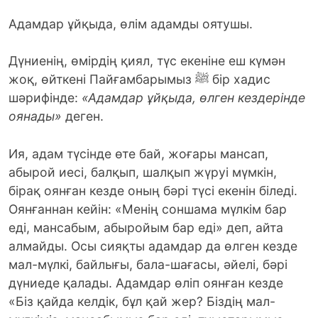
Адамдар ұйқыда, өлім адамды оятушы.
Дүниенің, өмірдің қиял, түс екеніне еш күмән
жоқ, өйткені Пайғамбарымыз ﷺ бір хадис
шәрифінде:
«Адамдар ұйқыда, өлген кездерінде
оянады»
деген.
Ия, адам түсінде өте бай, жоғары мансап,
абырой иесі, балқып, шалқып жүруі мүмкін,
бірақ оянған кезде оның бәрі түсі екенін біледі.
Оянғаннан кейін: «Менің соншама мүлкім бар
еді, мансабым, абыройым бар еді» деп, айта
алмайды. Осы сияқты адамдар да өлген кезде
мал-мүлкі, байлығы, бала-шағасы, әйелі, бәрі
дүниеде қалады. Адамдар өліп оянған кезде
«Біз қайда келдік, бұл қай жер? Біздің мал-