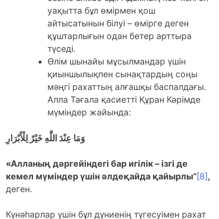
уақытта бұл өмірмен қош
айтысатынын білуі – өмірге деген
құштарлығын одан бетер арттыра
түседі.
Өлім шынайы мұсылмандар үшін
қиыншылықпен сынақтардың соңы
мәңгі рахаттың алғашқы баспалдағы.
Алла Тағала қасиетті Құран Кәрімде
мүміндер жайында:
وَمَا عِنْدَ اللَّهِ خَيْرٌ لِلْأَبْرَارِ
«Алланың дәргейіндегі бар игілік – ізгі де
кемел мүміндер үшін әлдеқайда қайырлы”
[8]
,
деген.
Күнәһарлар үшін бұл дүниенің түгесуімен рахат