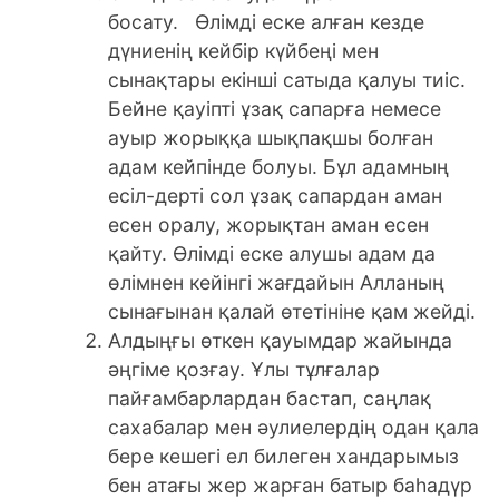
босату. Өлімді еске алған кезде
дүниенің кейбір күйбеңі мен
сынақтары екінші сатыда қалуы тиіс.
Бейне қауіпті ұзақ сапарға немесе
ауыр жорыққа шықпақшы болған
адам кейпінде болуы. Бұл адамның
есіл-дерті сол ұзақ сапардан аман
есен оралу, жорықтан аман есен
қайту. Өлімді еске алушы адам да
өлімнен кейінгі жағдайын Алланың
сынағынан қалай өтетініне қам жейді.
Алдыңғы өткен қауымдар жайында
әңгіме қозғау. Ұлы тұлғалар
пайғамбарлардан бастап, саңлақ
сахабалар мен әулиелердің одан қала
бере кешегі ел билеген хандарымыз
бен атағы жер жарған батыр баһадүр