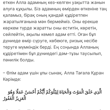
еткен Алла адамның кез-келген уақытта жанын
алуға құқылы. Біз адамның өмірден өткеніне таң
қаламыз, бірақ оның қандай құдіретпен
жаратылғанына мән бермейміз. Оны ерекше
көркем түрде жаратты оны еститін, көретін,
сөйлейтін, ақылы кемел адам етті. Оған бұл
дүниеде өмір сүруге, көбеюге, ризық несібе
теруге мүмкіндік берді. Ең соңында Алланың
құдіретімен бұл дүниедегі дәм-тұзы таусылып,
пәнилік болды.
– Өлім адам үшін ұлы сынақ. Алла Тағала Құран
Кәрімде:
الَّذِي خَلَقَ الْمَوْتَ وَالْحَيَاةَ لِيَبْلُوَكُمْ أَيُّكُمْ أَحْسَنُ عَمَلًا وَهُوَ
الْعَزِيزُ الْغَفُورُ