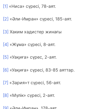
[1]
«Ниса» сүресі, 78-аят.
[2]
«Әли-Имран» сүресі, 185-аят.
[3]
Хаким хадистер жинағы
[4]
«Жұма» сүресі, 8-аят.
[5]
«Уақиға» сүрес, 2-аят.
[6]
«Уақиға» сүресі, 83-85 аяттар.
[7]
«Зария»т сүресі, 56-аят.
[8]
«Мүлік» сүресі, 2-аят.
[9]
«Әли-Имран» 178-аят.