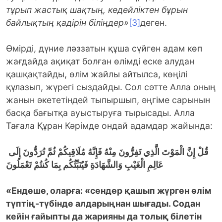
тұрып жастық шақтың, кедейліктен бұрын
байлықтың қадірін біліңдер»
[3]
деген.
Өмірді, дүние ләззатын құша сүйген адам көп
жағдайда ақиқат болған өлімді еске алудан
қашқақтайды, өлім жайлы айтылса, көңілі
құлазып, жүрегі сыздайды. Сол сәтте Алла оның
жанын әкететіндей тыпыршып, әңгіме сарынын
басқа бағытқа ауыстыруға тырысады. Алла
Тағала Құран Кәрімде ондай адамдар жайында:
قُلْ إِنَّ الْمَوْتَ الَّذِي تَفِرُّونَ مِنْهُ فَإِنَّهُ مُلَاقِيكُمْ ثُمَّ تُرَدُّونَ إِلَى
عَالِمِ الْغَيْبِ وَالشَّهَادَةِ فَيُنَبِّئُكُم بِمَا كُنتُمْ تَعْمَلُونَ
«Ендеше,
оларға:
«
сендер қаш
ып жүрген
өлім
түптің-түбінде алдарыңнан шығады. Содан
кейін ғайыпты да жарияны да толық білетін