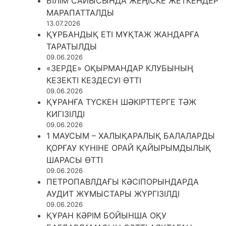
БІЛІМ САЙЫСЫНДА ЖЕҢІСКЕ ЖЕТКЕНДЕР
МАРАПАТТАЛДЫ
13.07.2026
ҚҰРБАНДЫҚ ЕТІ МҰҚТАЖ ЖАНДАРҒА
ТАРАТЫЛДЫ
09.06.2026
«ЗЕРДЕ» ОҚЫРМАНДАР КЛУБЫНЫҢ
КЕЗЕКТІ КЕЗДЕСУІ ӨТТІ
09.06.2026
ҚҰРАНҒА ТҮСКЕН ШӘКІРТТЕРГЕ ТӘЖ
КИГІЗІЛДІ
09.06.2026
1 МАУСЫМ – ХАЛЫҚАРАЛЫҚ БАЛАЛАРДЫ
ҚОРҒАУ КҮНІНЕ ОРАЙ ҚАЙЫРЫМДЫЛЫҚ
ШАРАСЫ ӨТТІ
09.06.2026
ПЕТРОПАВЛДАҒЫ КӘСІПОРЫНДАРДА
АУДИТ ЖҰМЫСТАРЫ ЖҮРГІЗІЛДІ
09.06.2026
ҚҰРАН КӘРІМ БОЙЫНША ОҚУ