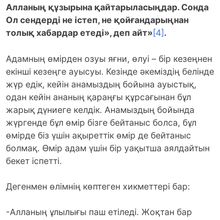
Алланың құзырына қайтарыласыңдар. Сонда
Ол сендерді не істеп, не қойғандарыңнан
толық хабардар етеді», деп айт»
[4]
.
Адамның өмірден озуы яғни, өлуі – бір кезеңнен
екінші кезеңге ауысуы. Кезінде әкеміздің белінде
жүр едік, кейін анамыздың бойына ауыстық,
одан кейін ананың қараңғы құрсағынан бұл
жарық дүниеге келдік. Анамыздың бойында
жүргенде бұл өмір бізге бейтаныс болса, бұл
өмірде біз үшін ақыреттік өмір де бейтаныс
болмақ. Өмір адам үшін бір уақытша аялдайтын
бекет іспетті.
Дегенмен өлімнің көптеген хикметтері бар:
-Алланың ұлылығы паш етіледі. Жоқтан бар