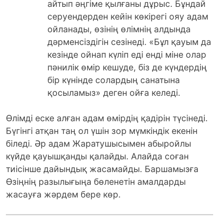
айтып әңгіме қылғаны дұрыс. Бұндай
серуендерден кейін көкірегі ояу адам
ойланады, өзінің өлімнің алдында
дәрменсіздігін сезінеді. «Бұл қауым да
кезінде ойнап күліп еді енді міне олар
пәнилік өмір кешуде, біз де күндердің
бір күнінде солардың санатына
қосыламыз» деген ойға келеді.
Өлімді еске алған адам өмірдің қадірін түсінеді.
Бүгінгі атқан таң ол үшін зор мүмкіндік екенін
біледі. Әр адам Жаратушысымен абыройлы
күйде қауышқанды қалайды. Алайда соған
тиісінше дайындық жасамайды. Баршамызға
Өзіңнің разылығыңа бөленетін амалдарды
жасауға жәрдем бере көр.