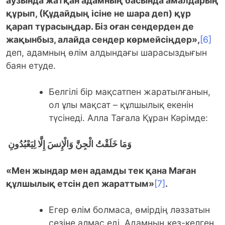
аузында жатқан адамның басында амалдарың
құрып, (Құдайдың ісіне не шара деп) құр
қарап тұрасыңдар. Біз оған сендерден де
жақынбыз, алайда сендер көрмейсіңдер»,
[6]
деп, адамның өлім алдындағы шарасыздығын
баян етуде.
Белгілі бір мақсатпен жаратылғанын,
ол ұлы мақсат – құлшылық екенін
түсінеді. Алла Тағала Құран Кәрімде:
وَمَا خَلَقْتُ الْجِنَّ وَالْإِنسَ إِلَّا لِيَعْبُدُونِ
«Мен жындар мен адамды тек қана Маған
құлшылық етсін деп жараттым»
[7]
.
Егер өлім болмаса, өмірдің ләззатын
сезіне алмас еді. Адамның кез-келген