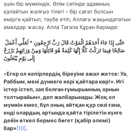
үшін бір мүмкіндік. Өлім сәтінде адамның
қалайтын жалғыз тілегі – бір сағат болсын
өмірге қайтып, тәубе етіп, Аллаға жақындататын
амалдар жасау. Алла Тағала Құран Кәрімде:
لَعَلِّي أَعْمَلُ
*
حَتَّى إِذَا جَاءَ أَحَدَهُمُ الْمَوْتُ قَالَ رَبِّ ارْجِعُونِ
صَالِحًا فِيمَا تَرَكْتُ كَلَّا إِنَّهَا كَلِمَةٌ هُوَ قَائِلُهَا وَمِنْ وَرَائِهِمْ بَرْزَخٌ
إِلَى يَوْمِ يُبْعَثُونَ
«
Егер ол кәпірлердің біреуіне ажал жетсе: Уа,
Раббым, мені дүниеге кері қайтара көр!». Игі
істер істеп, зая болған ғұмырымның орнын
толтырайын», деп жалбарынады. Жоқ ол
мүмкін емес, бұл оның айтқан құр сөзі ғана,
енді олардың артында қайта тірілетін күнге
дейін өткел бермес бөгет (қабір әлемі)
бар»
[10]
.