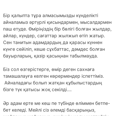
Бір қалыпта тұра алмасымызды күнделікті
айналамыз әртүрлі қисындармен, мысалдармен
паш етуде. Өміріңіздің бір бөлігі болған жылдар,
айлар, күндер, сағаттар жылжып өтіп жатыр.
Сен танитын адамдардың да қарасы күннен
күнге сейіліп, кеше сұхбаттас, дәмдес болған
бауырларың, қазір қасыңнан табылмауда.
Біз сол өзгерістерге, өмір деген сахнаға
тамашалауға келген көрермендер іспеттіміз.
Айналадағы болып жатқан құбылыстардың
бізге түк қатысы жоқ секілді….
Әр адам ерте ме кеш пе түбінде өліммен бетпе-
бет келеді. Мейлі сіз әлемді басқарыңыз,