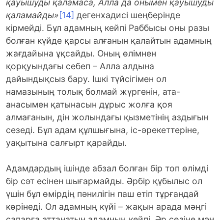
қауышуды қаламаса, Алла да онымен қауышуды
қаламайды»
[14]
дегенхадисі шеңберінде
кірмейді. Бұл адамның кейпі Раббысы оны разы
болған күйде қарсы алғанын қалайтын адамның
жағдайына ұқсайды. Оның өлімнен
қорқуындағы себеп – Алла алдына
дайындықсыз бару. Ішкі түйсігімен ол
намазының толық болмай жүргенін, ата-
анасымен қатынасын дұрыс жолға қоя
алмағанын, дін жолындағы қызметінің аздығын
сезеді. Бұл адам құлшығына, іс-әрекеттеріне,
уақытына салғырт қарайды.
Адамдардың ішінде абзал болған бір топ өлімді
бір сәт есінен шығармайды. Әрбір құбылыс ол
үшін бұл өмірдің пәнилігін паш етіп тұрғандай
көрінеді. Ол адамның күйі – жақын арада мәңгі
сапарға аттанатын адамның кейпі. Әр сөзіне мән