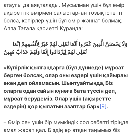
атаулы да аяқталады. Мұсылман үшін бұл өмір
ақыреттік өмірмен салыстарған тозық іспетті
болса, кәпірлер үшін бұл өмір жәннат болмақ.
Алла Тағала қасиетті Құранда:
وَلَا يَحْسَبَنَّ الَّذِينَ كَفَرُوا أَنَّمَا نُمْلِي لَهُمْ خَيْرٌ لِأَنْفُسِهِمْ إِنَّمَا
نُمْلِي لَهُمْ لِيَزْدَادُوا إِثْمًا وَلَهُمْ عَذَابٌ مُهِينٌ
«
Күпірлік қылғандарға (бұл дүниеде) мұрсат
берген болсақ, олар оны өздері үшін қайырлы
екен деп ойламасын. Шынтуайтында, Біз
оларға одан сайын күнәға бата түссін деп,
мұрсат берудеміз. Олар үшін (ақыретте
өздерін) қор қылатын азаптар бар»
[9]
.
– Өмір сен үшін бір мүмкіндік сол себепті тіріңде
амал жасап қал. Біздің әр атқан таңымыз біз