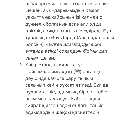
бабаларымыз, тілінен бал тамған би-
шешен, ақындарымыздың қазіргі
уақытта ешқайсының ізі қалмай о
дүниелік болғанын еске алу ол да
өлімнің ақиқаттылығын сездіреді. Бұл
турасында Әбу Дарда (Алла одан разы
болсын):
«Өлген адамдарды еске
алғанда өзіңді сола
р
дың бірімін деп
сана»
, деген.
Қабірістанды зиярат ету:
Пайғамбарымыздың (ﷺ) алғашқы
дәуірінде қабірге бару тыйым
салынып кейін рұқсат етіледі. Бұл да
рухани дәріс, адамның бір сәт қабір
әлемімен қауышуы. Қабірстанды
зиярат қылған адам ондағы таныс
адамдардың жақсы қасиеттерін