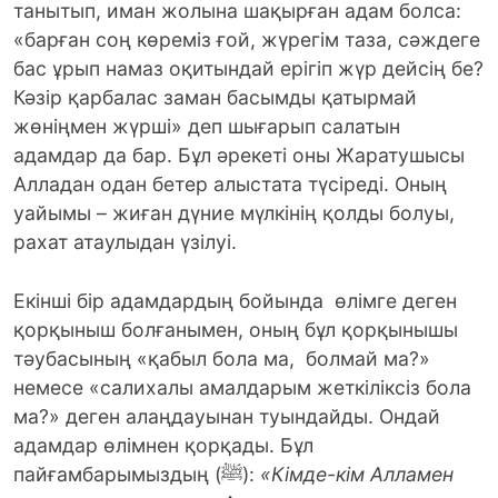
танытып, иман жолына шақырған адам болса:
«барған соң көреміз ғой, жүрегім таза, сәждеге
бас ұрып намаз оқитындай ерігіп жүр дейсің бе?
Кәзір қарбалас заман басымды қатырмай
жөніңмен жүрші» деп шығарып салатын
адамдар да бар. Бұл әрекеті оны Жаратушысы
Алладан одан бетер алыстата түсіреді. Оның
уайымы – жиған дүние мүлкінің қолды болуы,
рахат атаулыдан үзілуі.
Екінші бір адамдардың бойында өлімге деген
қорқыныш болғанымен, оның бұл қорқынышы
тәубасының «қабыл бола ма, болмай ма?»
немесе «салихалы амалдарым жеткіліксіз бола
ма?» деген алаңдауынан туындайды. Ондай
адамдар өлімнен қорқады. Бұл
пайғамбарымыздың (ﷺ):
«Кімде-кім Алламен