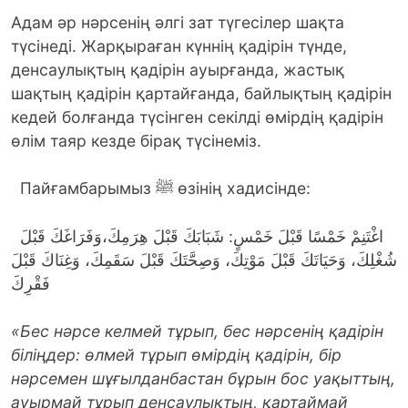
Адам әр нәрсенің әлгі зат түгесілер шақта
түсінеді. Жарқыраған күннің қадірін түнде,
денсаулықтың қадірін ауырғанда, жастық
шақтың қадірін қартайғанда, байлықтың қадірін
кедей болғанда түсінген секілді өмірдің қадірін
өлім таяр кезде бірақ түсінеміз.
Пайғамбарымыз ﷺ өзінің хадисінде:
اغْتَنِمْ خَمْسًا قَبْلَ خَمْسٍ: شَبَابَكَ قَبْلَ هِرَمِكَ،وَفَرَاغَكَ قَبْلَ
شُغْلِكَ، وَحَيَاتَكَ قَبْلَ مَوْتِكَ، وَصِحَّتَكَ قَبْلَ سَقَمِكَ، وَغِنَاكَ قَبْلَ
فَقْرِكَ
«Бес нәрсе келмей тұрып, бес нәрсенің қадірін
біліңдер: өлмей тұрып өмірдің қадірін, бір
нәрсемен шұғылданбастан бұрын бос уақыттың,
ауырмай тұрып денсаулықтың, қартаймай