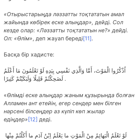
«
Отырыстарыңда ләззатты тоқтататын амал
жайында көбірек еске алыңдар»,
дейді
. Сол
кезде олар: «Ләззатты тоқтататын не?» дейді.
Ол: «Өлім»
, деп жауап береді
[11]
.
Басқа бір хадисте:
اُذْكُرُوا الْمَوْتَ، أَمَّا وَالَّذِي نَفْسِي بِيَدِهِ لَوْ تَعْلَمُونَ مَا أَعْلَمُ
لَضَحِكْتُمْ قَلِيلًا وَلَبَكَيْتُمْ كَثِيرًا .
«
Өлімді еске алыңдар жаным құзырында болған
Алламен ант етейін, егер сендер мен білген
нәрсені білсеңдер аз күліп көп жылар
едіңдер»
[12]
деді.
لَوْ تَعْلَمُ الْبَهائِمُ مِنْ الْمَوْتِ ما يَعْلَمُ اِبْنُ آدَم ما أَكَلْتُمْ مِنْها