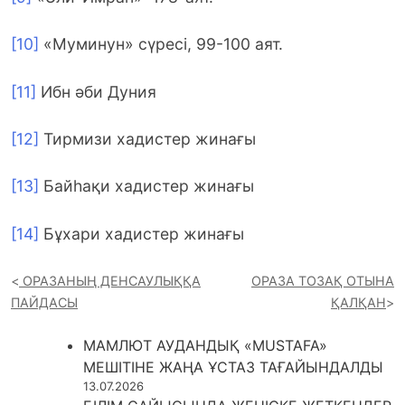
[10]
«Муминун» сүресі, 99-100 аят.
[11]
Ибн әби Дуния
[12]
Тирмизи хадистер жинағы
[13]
Байһақи хадистер жинағы
[14]
Бұхари хадистер жинағы
ОРАЗАНЫҢ ДЕНСАУЛЫҚҚА
ОРАЗА ТОЗАҚ ОТЫНА
ПАЙДАСЫ
ҚАЛҚАН
МАМЛЮТ АУДАНДЫҚ «MUSTAFA»
МЕШІТІНЕ ЖАҢА ҰСТАЗ ТАҒАЙЫНДАЛДЫ
13.07.2026