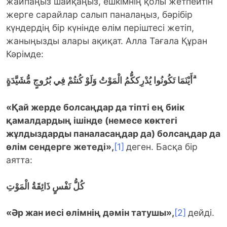
жайпаңыз шайқаңыз, ешкімнің қолы жетпейтін
жерге сарайлар салып паналаңыз, бәрібір
күндердің бір күнінде өлім періштесі жетіп,
жаныңызды алары ақиқат. Алла Тағала Құран
Кәрімде:
أَيْنَمَا تَكُونُوا يُدْرِككُّمُ الْمَوْتُ وَلَوْ كُنتُمْ فِي بُرُوجٍ مُّشَيَّدَةٍ ۗ
«Қай жерде болсаңдар да тіпті ең биік
қамалдардың ішінде (немесе көктегі
жұлдыздарды паналасаңдар да) болсаңдар да
өлім сендерге жетеді»,
[1]
деген. Басқа бір
аятта:
كُلُّ نَفْسٍ ذَائِقَةُ الْمَوْتِ
«
Әр жан иесі өлімнің дәмін татушы»,
[2]
дейді.