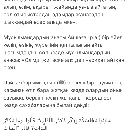
алып, өлім, ақырет жайында уағыз айтатын,
сол отырыстардан адамдар жаназадан
шыққандай әсер алады екен.
Мұсылмандардың анасы Айшаға (р.а.) бір әйел
келіп, өзінің жүрегінің қаттылығын айтып
шағымданды, сол кезде мұсылмандардың
анасы: «Өлімді жиі еске ал» деп насихат айтқан
екен.
Пайғамбарымыздың (ﷺ) бір күні бір қауымның
қасынан өтіп бара жатқан кезде олардың ойын
сауыққа беріліп, күліп жатқанын көреді сол
кезде сахабаларына былай дейді:
شوِّبُوا مَجْلِسَكُمْ بِذِكْرِ مُكَدِّرِ اللَّذَاتِ”. قَالُوا: وَما مُكَدِّرُ
اللَّذاتِ؟ قال: “الْمَوْتُ