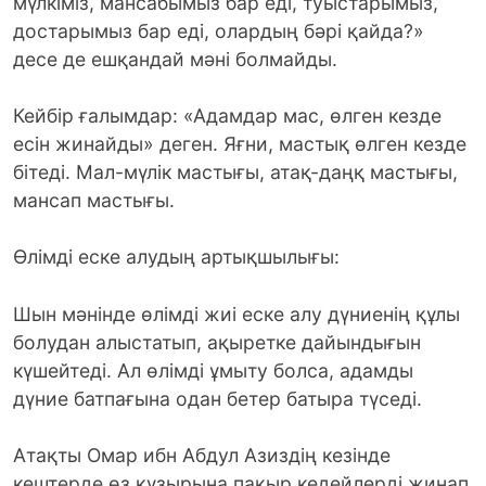
мүлкіміз, мансабымыз бар еді, туыстарымыз,
достарымыз бар еді, олардың бәрі қайда?»
десе де ешқандай мәні болмайды.
Кейбір ғалымдар: «Адамдар мас, өлген кезде
есін жинайды» деген. Яғни, мастық өлген кезде
бітеді. Мал-мүлік мастығы, атақ-даңқ мастығы,
мансап мастығы.
Өлімді еске алудың артықшылығы:
Шын мәнінде өлімді жиі еске алу дүниенің құлы
болудан алыстатып, ақыретке дайындығын
күшейтеді. Ал өлімді ұмыту болса, адамды
дүние батпағына одан бетер батыра түседі.
Атақты Омар ибн Абдул Азиздің кезінде
кештерде өз құзырына пақыр кедейлерді жинап