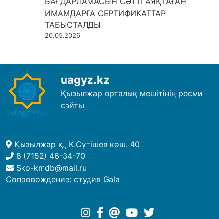
БАҒДАРЛАМАСЫН СӘТТІ АЯҚТАҒАН
ИМАМДАРҒА СЕРТИФИКАТТАР
ТАБЫСТАЛДЫ
20.05.2026
uagyz.kz
Қызылжар орталық мешітінің ресми
сайты
Қызылжар қ., К.Сүтішев көш. 40
8 (7152) 46-34-70
Sko-kmdb@mail.ru
Сопровождение:
студия Gala