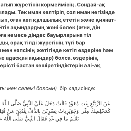
ағып жүретінін көрмеймісің. Сондай-ақ
ылады. Тек иман келтіріп, сол иман негізінде
алып, оған көп құлшылық ететін және қиянат-
тін ақындардың жөні бөлек (яғни, дін
рға немесе діндес бауырларына тіл
ы, орақ тілді жүрегінің түгі бар
мен нәпсінің жетігінде кетіп өздеріне һәм
е адасқан ақындар) болса, өздерінің
рісті бастан кешіретіндіктерін әлі-ақ
ты мен сәлемі болсын)
бір хадисінде:
عَنْ الرُّبَيِّعِ بِنْتِ مُعَوِّذٍ قَالَتْ دَخَلَ عَلَيَّ النَّبِيُّ صَلَّى اللَ
كَمَجْلِسِكَ مِنِّي وَجُوَيْرِيَاتٌ يَضْرِبْنَ بِالدُّفِّ يَنْدُبْنَ مَنْ قُتِلَ م
يَعْلَمُ مَا فِي غَدٍ فَقَالَ النَّبِيُّ صَلَّى اللَّهُ ع