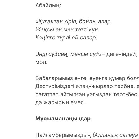
Абайдың:
«Құлақтан кіріп, бойды алар
Жақсы ән мен тәтті күй.
Көңілге түрлі ой салар,
Әнді сүйсең, менше сүй»
– дегеніндей
мол.
Бабаларымыз әнге, әуенге құмар болғ
Дәстүріміздегі өлең-жырлар тәрбие, өн
сағаттап айтылған уағыздан төрт-бес
да жасырын емес.
Мұсылман ақындар
Пайғамбарымыздың
(Алланың салауа