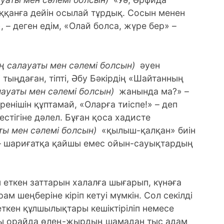
ыққанға дейін осылай тұрдық. Сосын менен
, – деген едім, «Олай болса, жүре бер» –
ң салауаты мен сәлемі болсын)
әуен
тыңдаған, тіпті, Әбу Бәкірдің «Шайтанның
ауаты мен сәлемі болсын)
жанында ма?» –
ренішін құптамай, «Оларға тиіспе!» – деп
стігіне дәлел. Бұған қоса хадисте
ты мен сәлемі болсын)
«қылыш-қалқан» биін
 – шариғатқа қайшы емес ойын-сауықтардың
 еткен заттарын халалға шығарып, күнәға
ам шеңберіне кіріп кетуі мүмкін. Сол секілді
ткен құлшылықтары кешіктіріліп немесе
сы орайда өлең-жырдың шамадан тыс адам