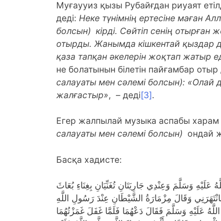
Муғаууиз қызы Рубайғдан риуаят етілд
деді:
Неке түнімнің ертесіне маған Ал
болсын)
кірді. Сөйтіп сенің отырған
отырды. Жанымда кішкентай қыздар д
қаза тапқан әкелерін жоқтап жатыр е
не болатынын білетін пайғамбар отыр
салауаты мен сәлемі болсын): «Олай 
жалғастыр»
,
– деді
[3]
.
Егер жалпылай музыка аспабы хара
салауаты мен сәлемі болсын)
ондай ж
Басқа хадисте:
لَيْهِ وَسَلَّمَ وَعِنْدِي جَارِيَتَانِ تُغَنِّيَانِ بِغِنَاءِ بُعَاثَ
ْتَهَرَنِي وَقَالَ مِزْمَارَةُ الشَّيْطَانِ عِنْدَ رَسُولِ اللَّهِ
لَّهُ عَلَيْهِ وَسَلَّمَ فَقَالَ دَعْهُمَا فَلَمَّا غَفَلَ غَمَزْتُهُمَا