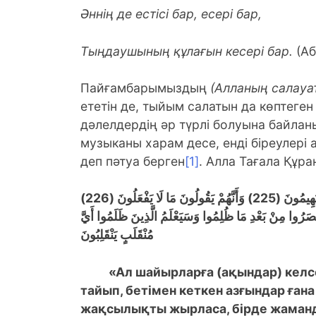
Әннің де естісі бар, есері бар,
Тыңдаушының құлағын кесері бар.
(Аб
Пайғамбарымыздың
(Алланың салауа
ететін де, тыйым салатын да көптеге
дәлелдердің әр түрлі болуына байла
музыканы харам десе, енді біреулері
деп пәтуа берген
[1]
. Алла Тағала Құр
وَالشُّعَرَاءُ يَتَّبِعُهُمُ الْغَاوُونَ (224) أَلَمْ تَرَ أَنَّهُمْ فِي كُلِّ وَادٍ يَهِيمُونَ (225) وَأَنَّهُمْ يَقُولُونَ مَا لَا يَفْعَلُونَ (226)
نْتَصَرُوا مِنْ بَعْدِ مَا ظُلِمُوا وَسَيَعْلَمُ الَّذِينَ ظَلَمُوا أَيَّ
مُنْقَلَبٍ يَنْقَلِبُونَ
«Ал шайырларға (ақындар) келс
тайып, бетімен кеткен азғындар ғана 
жақсылықты жырласа, бірде жаманды