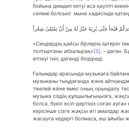
бойына демдеп кетуі аса қауіпті еке
сәлемі болсын)
мына хадисінде қатаң 
دِكُمْ قَيْحاً حَتَّى يُرِيَهُ خَيْرٌ لَهُ مِنْ أَنْ يَمْتَلِئَ شِعْراً
«
Сендердің қайсы бірлерің іштерін т
толтырғаны абзалырақ
»
[5]
, – деген.
өтпеуі тиіс дегенді білдіреді.
Ғалымдар арасында музыкаға байланыс
музыканы тыңдағанда және айтқанда
тікелей өзіне емес оның орындалу тәс
музыка сіздің құлшылығыңызға, жақсы
болса, бүкіл есіл-дертіңіз соған ауған
керісінше сізге жақсы игі амалдар жас
жасауға кедергі болмаса, еш айыбы ж