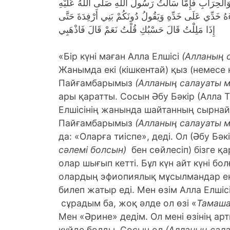
َالْحِرَابِ فَإِمَّا سَأَلْتُ رَسُولَ اللَّهِ صَلَّى اللَّهُ عَلَيْهِ
ءَهُ خَدِّي عَلَى خَدِّهِ وَيَقُولُ دُونَكُمْ بَنِي أَرْفِدَةَ حَتَّى
إِذَا مَلِلْتُ قَالَ حَسْبُكِ قُلْتُ نَعَمْ قَالَ فَاذْهَبِي
«Бір күні маған Алла Елшісі
(Алланың 
Жанымда екі (кішкентай) қыз (немесе 
Пайғамбарымыз
(Алланың салауаты м
ары қаратты. Сосын Әбу Бәкір (Алла Т
Елшісінің жанында шайтанның сырнайы
Пайғамбарымыз
(Алланың салауаты м
да: «Оларға тиіспе», деді. Ол (Әбу Б
сәлемі болсын)
бен сөйлесіп) бізге қ
олар шығып кетті. Бұл күн айт күні бо
олардың эфиопиялық мұсылмандар екен
билеп жатыр еді. Мен өзім Алла Елшіс
сұрадым ба, жоқ әлде ол өзі «
Тамаша
Мен «Әрине» дедім. Ол мені өзінің ар
күйде болды. Сосын ол
(Алланың сала