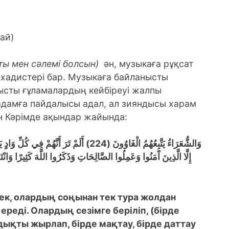
ай)
ты мен сәлемі болсын)
ән, музыкаға рұқсат
н хадистері бар. Музыкаға байланысты
нысты ғұламалардың кейбіреуі жалпы
 адамға пайдалысы адал, ал зияндысы харам
ан Кәрімде ақындар жайында:
إِلَّا الَّذِينَ آَمَنُوا وَعَمِلُوا الصَّالِحَاتِ وَذَكَرُوا اللَّهَ كَثِيرًا وَا
ек, олардың соңынан тек тура жолдан
ереді. Олардың сезімге беріліп, (бірде
қты жырлап, бірде мақтау, бірде даттау