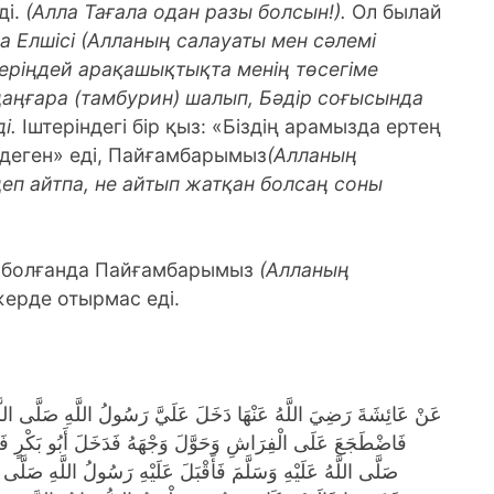
і.
(Алла Тағала одан разы болсын!).
Ол былай
ла Елшісі (Алланың салауаты мен сәлемі
 жеріңдей арақашықтықта менің төсегіме
аңғара (тамбурин) шалып, Бәдір соғысында
ді.
Іштеріндегі бір қыз: «Біздің арамызда ертең
 деген» еді, Пайғамбарымыз
(Алланың
деп айтпа, не айтып жатқан болсаң соны
м болғанда Пайғамбарымыз
(Алланың
ерде отырмас еді.
عَنْ عَائِشَةَ رَضِيَ اللَّهُ عَنْهَا دَخَلَ عَلَيَّ رَسُولُ اللَّهِ صَلَّى اللَّهُ عَ
فَاضْطَجَعَ عَلَى الْفِرَاشِ وَحَوَّلَ وَجْهَهُ فَدَخَلَ أَبُو بَكْرٍ فَان
صَلَّى اللَّهُ عَلَيْهِ وَسَلَّمَ فَأَقْبَلَ عَلَيْهِ رَسُولُ اللَّهِ صَلَّى ال