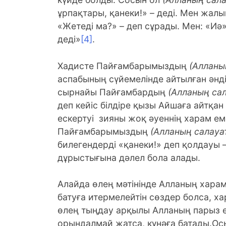
ұрпақтары, қанеки!» – деді. Мен жал
«Жетеді ма?» – деп сұрады. Мен: «Иә»
деді»
[4]
.
Хадисте Пайғамбарымыздың
(Алланы
аспабының сүйемелінде айтылған әнді 
сырнайы Пайғамбардың
(Алланың сал
деп кейіс білдіре қызы Айшаға айтқан 
ескертуі зияны жоқ әуеннің харам еме
Пайғамбарымыздың
(Алланың салауа
билегендерді «қанеки!» деп қолдауы
дұрыстығына дәлел бола алады.
Алайда өлең мәтінінде Алланың харам
батуға итермелейтін сөздер болса, хар
өлең тыңдау арқылы Алланың парыз е
орындалмай жатса, күнәға батады.О