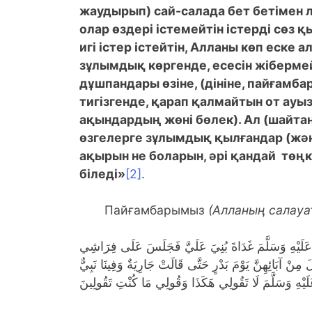
жаудырып) сай-салада бет бетімен л
олар өздері істемейтін істерді сөз қ
игі істер істейтін, Алланы көп еске 
зұлымдық көргенде, есесін жібермей
дұшпандары өзіне, (дініне, пайғамба
тигізгенде, қарап қалмайтын от ауызд
ақындардың жөні бөлек). Ал (шайтан 
өзгелерге зұлымдық қылғандар (жән
ақырын не боларын, әрі қандай төңке
біледі»
[2]
.
Пайғамбарымыз
(Алланың салауа
ّهُ عَلَيْهِ وَسَلَّمَ غَدَاةَ بُنِيَ عَلَيَّ فَجَلَسَ عَلَى فِرَاشِي
ِنْ آبَائِهِنَّ يَوْمَ بَدْرٍ حَتَّى قَالَتْ جَارِيَةٌ وَفِينَا نَبِيٌّ
َلَيْهِ وَسَلَّمَ لَا تَقُولِي هَكَذَا وَقُولِي مَا كُنْتِ تَقُولِينَ