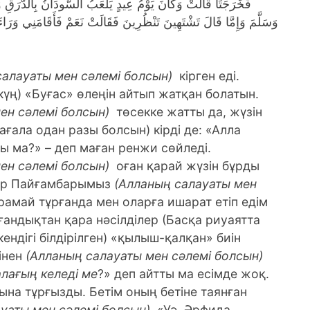
فَخَرَجَتَا قَالَتْ وَكَانَ يَوْمُ عِيدٍ يَلْعَبُ السُّودَانُ بِالدَّرَقِ و
وَسَلَّمَ وَإِمَّا قَالَ تَشْتَهِينَ تَنْظُرِينَ فَقَالَتْ نَعَمْ فَأَقَامَنِي وَرَا
салауаты мен сәлемі болсын)
кірген еді.
күң) «Буғас» өлеңін айтып жатқан болатын.
ен сәлемі болсын)
төсекке жатты да, жүзін
ағала одан разы болсын) кірді де: «Алла
 ма?» – деп маған ренжи сөйледі.
ен сәлемі болсын)
оған қарай жүзін бұрды
әкір Пайғамбарымыз
(Алланың салауаты мен
арамай тұрғанда мен оларға ишарат етіп едім
лғандықтан қара нәсілділер (Басқа риуаятта
дігі білдірілген) «қылыш-қалқан» биін
інен
(Алланың салауаты мен сәлемі болсын)
лағың келеді ме
?» деп айтты ма есімде жоқ.
тына тұрғызды. Бетім оның бетіне таянған
уаты мен сәлемі болсын)
«Уә, Әрфида