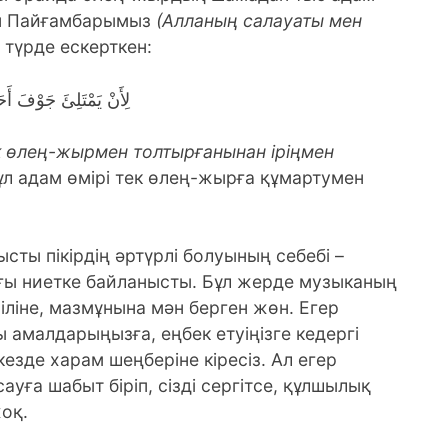
нін Пайғамбарымыз
(Алланың салауаты мен
түрде ескерткен:
لِأَنْ يَمْتَلِئَ جَوْفَ أَحَ
ек өлең-жырмен толтырғанынан іріңмен
 Бұл адам өмірі тек өлең-жырға құмартумен
ты пікірдің әртүрлі болуының себебі –
ғы ниетке байланысты. Бұл жерде музыканың
іліне, мазмұнына мән берген жөн. Егер
 амалдарыңызға, еңбек етуіңізге кедергі
 кезде харам шеңберіне кіресіз. Ал егер
ауға шабыт біріп, сізді сергітсе, құлшылық
оқ.