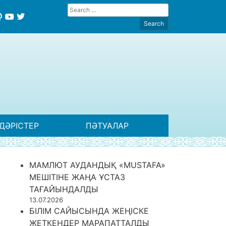
ДӘРІСТЕР
ПӘТУАЛАР
МАМЛЮТ АУДАНДЫҚ «MUSTAFA»
МЕШІТІНЕ ЖАҢА ҰСТАЗ
ТАҒАЙЫНДАЛДЫ
13.07.2026
БІЛІМ САЙЫСЫНДА ЖЕҢІСКЕ
ЖЕТКЕНДЕР МАРАПАТТАЛДЫ