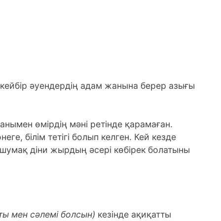
, кейбір әуендердің адам жанына берер азығы
анымен өмірдің мәні ретінде қарамаған.
еге, білім тетігі болып келген. Кей кезде
 шумақ діни жырдың әсері көбірек болатыны
ты мен сәлемі болсын)
кезінде ақиқатты