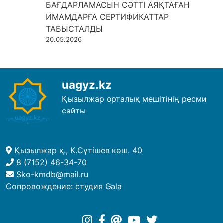
БАҒДАРЛАМАСЫН СӘТТІ АЯҚТАҒАН
ИМАМДАРҒА СЕРТИФИКАТТАР
ТАБЫСТАЛДЫ
20.05.2026
uagyz.kz
Қызылжар орталық мешітінің ресми
сайты
Қызылжар қ., К.Сүтішев көш. 40
8 (7152) 46-34-70
Sko-kmdb@mail.ru
Сопровождение:
студия Gala