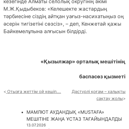
кезегінде Алматы селолық округінің әкімі
М.Ж.Қыдыбеков: «Келешекте жастардың
тәрбиесіне сіздің айтқан уағыз-насихатыңыз оң
әсерін тигізетіні сөзсіз», – деп, Кенжетай қажы
Байкемелұлына алғысын білдірді.
«
Қызылжар
»
орталық мешітінің
баспасөз қызметі
Отызға жеттім ой кешіп….
Дәстүрлі қоғам – халықты
сақтау жолы
МАМЛЮТ АУДАНДЫҚ «MUSTAFA»
МЕШІТІНЕ ЖАҢА ҰСТАЗ ТАҒАЙЫНДАЛДЫ
13.07.2026