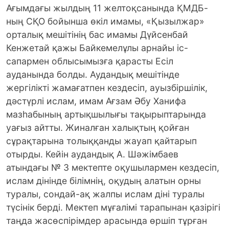
Ағымдағы жылдың 11 желтоқсанында ҚМДБ-
ның СҚО бойынша өкіл имамы, «Қызылжар»
орталық мешітінің бас имамы Дүйсенбай
Кенжетай қажы Байкемелұлы арнайы іс-
сапармен облысымызға қарасты Есіл
ауданында болды.
Аудандық мешітінде
жергілікті жамағатпен кездесіп, ауызбіршілік,
дәстүрлі ислам, имам Ағзам Әбу Ханифа
мазһабының артықшылығы тақырыптарында
уағыз айтты. Жиналған халықтың қойған
сұрақтарына толыққанды жауап қайтарып
отырды. Кейін аудандық А. Шәжімбаев
атындағы № 3 мектепте оқушылармен кездесіп,
ислам дінінде білімнің, оқудың алатын орны
туралы, сондай-ақ жалпы ислам діні туралы
түсінік берді. Мектеп мұғалімі тарапынан қазірігі
таңда жасөспірімдер арасында өршіп тұрған