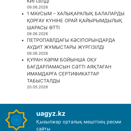
КИГІЗІЛДІ
09.06.2026
1 МАУСЫМ – ХАЛЫҚАРАЛЫҚ БАЛАЛАРДЫ
ҚОРҒАУ КҮНІНЕ ОРАЙ ҚАЙЫРЫМДЫЛЫҚ
ШАРАСЫ ӨТТІ
09.06.2026
ПЕТРОПАВЛДАҒЫ КӘСІПОРЫНДАРДА
АУДИТ ЖҰМЫСТАРЫ ЖҮРГІЗІЛДІ
09.06.2026
ҚҰРАН КӘРІМ БОЙЫНША ОҚУ
БАҒДАРЛАМАСЫН СӘТТІ АЯҚТАҒАН
ИМАМДАРҒА СЕРТИФИКАТТАР
ТАБЫСТАЛДЫ
20.05.2026
uagyz.kz
Қызылжар орталық мешітінің ресми
сайты