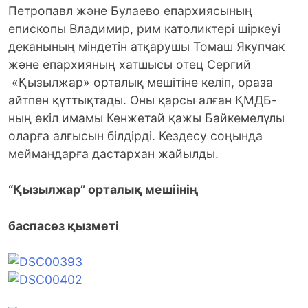
Петропавл және Булаево епархиясының
епископы Владимир, рим католиктері шіркеуі
деканының міндетін атқарушы Томаш Якупчак
және епархияның хатшысы отец Сергий
«Қызылжар» орталық мешітіне келіп, ораза
айтпен құттықтады.
Оны қарсы алған ҚМДБ-
ның өкіл имамы Кенжетай қажы Байкемелұлы
оларға алғысын білдірді. Кездесу соңында
меймандарға дастархан жайылды.
“Қызылжар” орталық мешіінің
баспасөз қызметі