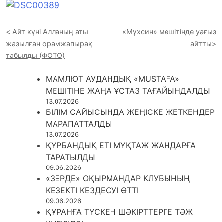
Айт күні Алланың аты
«Мұхсин» мешітінде уағыз
жазылған орамжапырақ
айтты
табылды (ФОТО)
МАМЛЮТ АУДАНДЫҚ «MUSTAFA»
МЕШІТІНЕ ЖАҢА ҰСТАЗ ТАҒАЙЫНДАЛДЫ
13.07.2026
БІЛІМ САЙЫСЫНДА ЖЕҢІСКЕ ЖЕТКЕНДЕР
МАРАПАТТАЛДЫ
13.07.2026
ҚҰРБАНДЫҚ ЕТІ МҰҚТАЖ ЖАНДАРҒА
ТАРАТЫЛДЫ
09.06.2026
«ЗЕРДЕ» ОҚЫРМАНДАР КЛУБЫНЫҢ
КЕЗЕКТІ КЕЗДЕСУІ ӨТТІ
09.06.2026
ҚҰРАНҒА ТҮСКЕН ШӘКІРТТЕРГЕ ТӘЖ