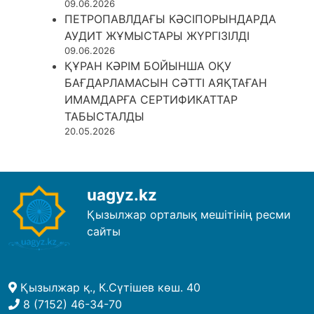
09.06.2026
ПЕТРОПАВЛДАҒЫ КӘСІПОРЫНДАРДА
АУДИТ ЖҰМЫСТАРЫ ЖҮРГІЗІЛДІ
09.06.2026
ҚҰРАН КӘРІМ БОЙЫНША ОҚУ
БАҒДАРЛАМАСЫН СӘТТІ АЯҚТАҒАН
ИМАМДАРҒА СЕРТИФИКАТТАР
ТАБЫСТАЛДЫ
20.05.2026
uagyz.kz
Қызылжар орталық мешітінің ресми
сайты
Қызылжар қ., К.Сүтішев көш. 40
8 (7152) 46-34-70