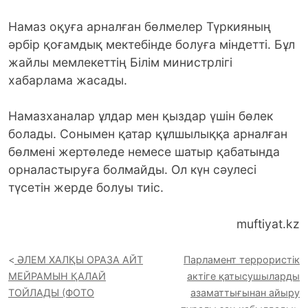
Намаз оқуға арналған бөлмелер Түркияның
әрбір қоғамдық мектебінде болуға міндетті. Бұл
жайлы мемлекеттің Білім министрлігі
хабарлама жасады.
Намазханалар ұлдар мен қыздар үшін бөлек
болады. Сонымен қатар құлшылыққа арналған
бөлмені жертөледе немесе шатыр қабатында
орналастыруға болмайды. Ол күн сәулесі
түсетін жерде болуы тиіс.
muftiyat.kz
ӘЛЕМ ХАЛҚЫ ОРАЗА АЙТ
Парламент террористік
МЕЙРАМЫН ҚАЛАЙ
актіге қатысушыларды
ТОЙЛАДЫ (ФОТО
азаматтығынан айыру