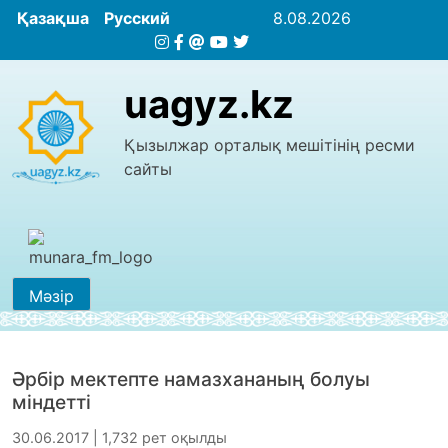
Қазақша
Русский
8.08.2026
uagyz.kz
Қызылжар орталық мешітінің ресми
сайты
Мәзір
Әрбір мектепте намазхананың болуы
міндетті
30.06.2017 | 1,732 рет оқылды