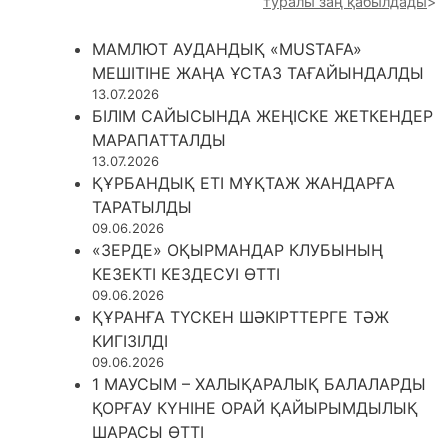
туралы заң қабылдады
МАМЛЮТ АУДАНДЫҚ «MUSTAFA»
МЕШІТІНЕ ЖАҢА ҰСТАЗ ТАҒАЙЫНДАЛДЫ
13.07.2026
БІЛІМ САЙЫСЫНДА ЖЕҢІСКЕ ЖЕТКЕНДЕР
МАРАПАТТАЛДЫ
13.07.2026
ҚҰРБАНДЫҚ ЕТІ МҰҚТАЖ ЖАНДАРҒА
ТАРАТЫЛДЫ
09.06.2026
«ЗЕРДЕ» ОҚЫРМАНДАР КЛУБЫНЫҢ
КЕЗЕКТІ КЕЗДЕСУІ ӨТТІ
09.06.2026
ҚҰРАНҒА ТҮСКЕН ШӘКІРТТЕРГЕ ТӘЖ
КИГІЗІЛДІ
09.06.2026
1 МАУСЫМ – ХАЛЫҚАРАЛЫҚ БАЛАЛАРДЫ
ҚОРҒАУ КҮНІНЕ ОРАЙ ҚАЙЫРЫМДЫЛЫҚ
ШАРАСЫ ӨТТІ