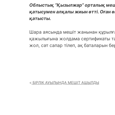
Облыстық “Қызылжар” орталық меші
қатысумен алқалы жиын өтті.
Оған 
қатысты.
Шара аясында мешіт жанынан құрылға
қажылығына жолдама сертификаты та
жол, сәт сапар тілеп, ақ баталарын бе
БІРЛІК АУЫЛЫНДА МЕШІТ АШЫЛДЫ