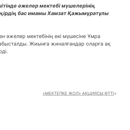
тінде әжелер мектебі мүшелерінің
өңірдің бас имамы Хамзат Қажымұратұлы
н әжелер мектебінің екі мүшесіне Ұмра
бысталды. Жиынға жиналғандар оларға ақ
рді.
«МЕКТЕПКЕ ЖОЛ» АКЦИЯСЫ ӨТТІ