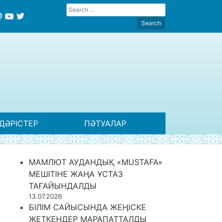
ДӘРІСТЕР
ПӘТУАЛАР
МАМЛЮТ АУДАНДЫҚ «MUSTAFA»
МЕШІТІНЕ ЖАҢА ҰСТАЗ
ТАҒАЙЫНДАЛДЫ
13.07.2026
БІЛІМ САЙЫСЫНДА ЖЕҢІСКЕ
ЖЕТКЕНДЕР МАРАПАТТАЛДЫ