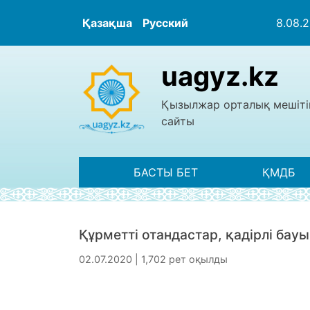
Қазақша
Русский
8.08.
uagyz.kz
Қызылжар орталық мешіті
сайты
БАСТЫ БЕТ
ҚМДБ
Құрметті отандастар, қадірлі бау
02.07.2020 | 1,702 рет оқылды