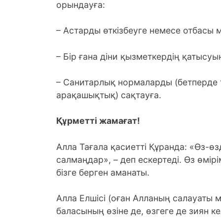
орындауға:
– Астарды өткізбеуге немесе отбасы
– Бір ғана діни қызметкердің қатысуы
– Санитарлық нормаларды (бетперде 
арақашықтық) сақтауға.
Құрметті жамағат!
Алла Тағала қасиетті Құранда: «Өз-өз
салмаңдар», – деп ескертеді. Өз өмір
бізге берген аманаты.
Алла Елшісі (оған Алланың салауаты м
баласының өзіне де, өзгеге де зиян к