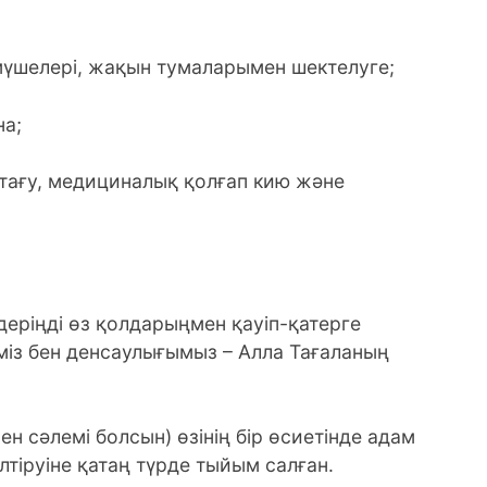
 мүшелері, жақын тумаларымен шектелуге;
на;
тағу, медициналық қолғап кию және
деріңді өз қолдарыңмен қауіп-қатерге
іміз бен денсаулығымыз – Алла Тағаланың
ен сәлемі болсын) өзінің бір өсиетінде адам
елтіруіне қатаң түрде тыйым салған.