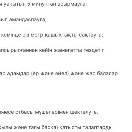
ы уақытын 5 минуттан асырмауға;
сып амандаспауға;
кемінде екі метр қашықтықты сақтауға;
апсырылғаннан кейін жамағатты тездетіп
шар адамдар (ер және әйел) және жас балалар
немесе отбасы мүшелерімен шектелуге.
, жылы және тағы басқа) қатысты талаптарды