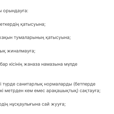
ы орындауға:
меткердің қатысуына;
 жақын тумаларының қатысуына;
тық жиналмауға;
бар кісінің жаназа намазына мүлде
тті түрде санитарлық нормаларды (бетперде
кі метрден кем емес арақашықтық) сақтауға;
ердің нұсқаулығына сай жууға;