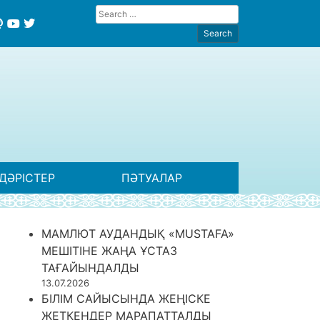
ДӘРІСТЕР
ПӘТУАЛАР
МАМЛЮТ АУДАНДЫҚ «MUSTAFA»
МЕШІТІНЕ ЖАҢА ҰСТАЗ
ТАҒАЙЫНДАЛДЫ
13.07.2026
БІЛІМ САЙЫСЫНДА ЖЕҢІСКЕ
ЖЕТКЕНДЕР МАРАПАТТАЛДЫ