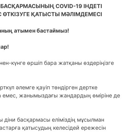
БАСҚАРМАСЫНЫҢ COVID-19 ІНДЕТІ
 ӨТКІЗУГЕ ҚАТЫСТЫ МӘЛІМДЕМЕСІ
аның атымен бастаймыз!
лар!
үннен-күнге өршіп бара жатқаны өздеріңізге
ткүл әлемге қауіп төндірген дертке
на емес, жанымыздағы жандардың өміріне де
 діни басқармасы еліміздің мұсылман
старға қатысудың келесідей ережесін