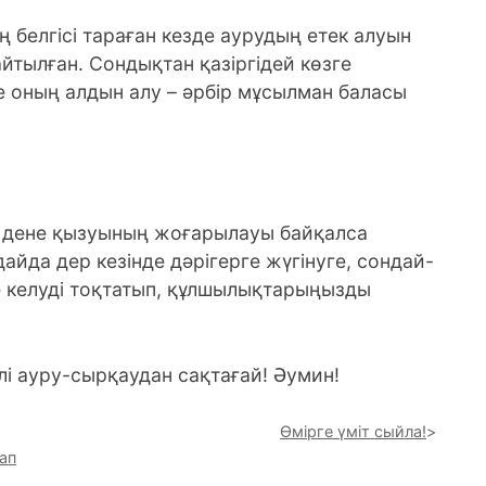
белгісі тараған кезде аурудың етек алуын
айтылған. Сондықтан қазіргідей көзге
де оның алдын алу – әрбір мұсылман баласы
а дене қызуының жоғарылауы байқалса
айда дер кезінде дәрігерге жүгінуге, сондай-
ке келуді тоқтатып, құлшылықтарыңызды
лі ауру-сырқаудан сақтағай! Әумин!
Өмірге үміт сыйла!
ап