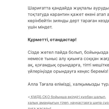
Шариғатта қандайда жұқпалы аурудың 
тоқтатуда карантин қажет екені атап 
көрінбейтін зиянды дерт тараған кез
үшін міндет.
Құрметті, отандастар!
Сізде жөтел пайда болып, бойыңызд
немесе тыныс алу қиынға соққан жағд
ақ, қоғамдық орындарға, тіпті мешіт
үйлеріңізде орындауға кеңес береміз!
Алла Тағала елімізді, халқымызды түр
ҚМДБ СҚО бойынша өкілдігі құрбан шалып,
халық амандығын тілеп, науқастарға шипа сұр
дұға жасады!