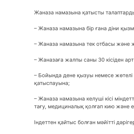
Жаназа намазына қатысты талаптард
– Жаназа намазына бір ғана діни қыз
– Жаназа намазына тек отбасы және
– Жаназаға жалпы саны 30 кісіден ар
– Бойында дене қызуы немесе жөтелі 
қатыспауына;
– Жаназа намазына келуші кісі мінде
тағу, медициналық қолғап кию және е
Індеттен қайтыс болған мәйітті дәріг