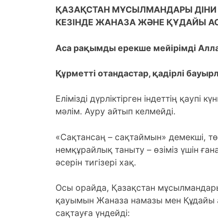
ҚАЗАҚСТАН МҰСЫЛМАНДАРЫ ДІНИ 
КЕЗІНДЕ ЖАНАЗА ЖӘНЕ ҚҰДАЙЫ АС
Аса рақымды ерекше мейірімді Алл
Құрметті отандастар, қадірлі бауыр
Елімізді дүрліктірген індеттің қаупі к
мәлім. Ауру айтып келмейді.
«Сақтансаң – сақтаймын» демекші, төр
немқұрайлық таныту – өзіміз үшін ға
әсерін тигізері хақ.
Осы орайда, Қазақстан мұсылмандары
қауымын Жаназа намазы мен Құдайы а
сақтауға үндейді: