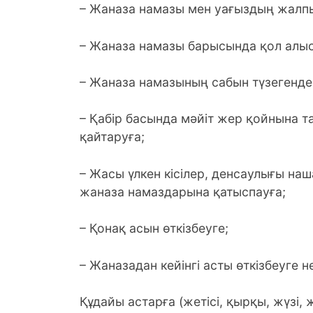
– Жаназа намазы мен уағыздың жалп
– Жаназа намазы барысында қол алы
– Жаназа намазының сабын түзегенде 
– Қабір басында мәйіт жер қойнына т
қайтаруға;
– Жасы үлкен кісілер, денсаулығы на
жаназа намаздарына қатыспауға;
– Қонақ асын өткізбеуге;
– Жаназадан кейінгі асты өткізбеуге 
Құдайы астарға (жетісі, қырқы, жүзі