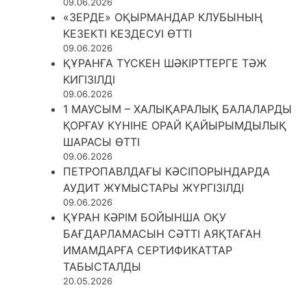
09.06.2026
«ЗЕРДЕ» ОҚЫРМАНДАР КЛУБЫНЫҢ
КЕЗЕКТІ КЕЗДЕСУІ ӨТТІ
09.06.2026
ҚҰРАНҒА ТҮСКЕН ШӘКІРТТЕРГЕ ТӘЖ
КИГІЗІЛДІ
09.06.2026
1 МАУСЫМ – ХАЛЫҚАРАЛЫҚ БАЛАЛАРДЫ
ҚОРҒАУ КҮНІНЕ ОРАЙ ҚАЙЫРЫМДЫЛЫҚ
ШАРАСЫ ӨТТІ
09.06.2026
ПЕТРОПАВЛДАҒЫ КӘСІПОРЫНДАРДА
АУДИТ ЖҰМЫСТАРЫ ЖҮРГІЗІЛДІ
09.06.2026
ҚҰРАН КӘРІМ БОЙЫНША ОҚУ
БАҒДАРЛАМАСЫН СӘТТІ АЯҚТАҒАН
ИМАМДАРҒА СЕРТИФИКАТТАР
ТАБЫСТАЛДЫ
20.05.2026