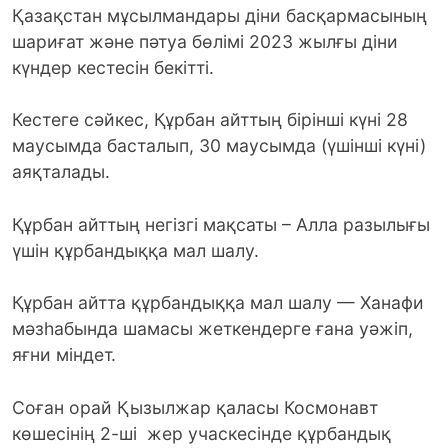
Қазақстан мұсылмандары діни басқармасының
шариғат және пәтуа бөлімі 2023 жылғы діни
күндер кестесін бекітті.
Кестеге сәйкес, Құрбан айттың бірінші күні 28
маусымда басталып, 30 маусымда (үшінші күні)
аяқталады.
Құрбан айттың негізгі мақсаты – Алла разылығы
үшін құрбандыққа мал шалу.
Құрбан айтта құрбандыққа мал шалу — Ханафи
мәзһабында шамасы жеткендерге ғана уәжіп,
яғни міндет.
Соған орай Қызылжар қаласы Космонавт
көшесінің 2-ші жер учаскесінде құрбандық