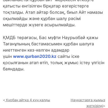
қатысты енгізілген бірқатар өзгерістерге
тоқталды. Атап айтар болсақ, биыл Айт намазы
оқылмайды және құрбан шалу рәсімі
мешіттерде жүзеге асырылмайды.
ҚМДБ төрағасы, Бас мүфти Наурызбай қажы
Тағанұлының бастамасымен құрбан шалуға
ниеттенген кез-келген адамдар
үшін
www.qurban2020.kz
сайты іске
қосылғанын атап өтіп, толық жұмыс істеу үлгісін
баяндады.
Құрбан айтқа 4 күн қалды
Науқастарға қымыз
жеткізілді