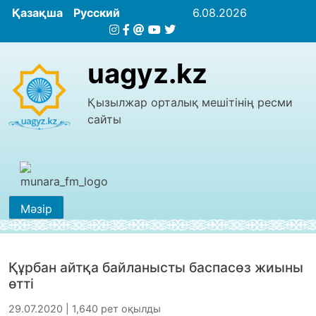
Қазақша
Русский
6.08.2026
uagyz.kz
Қызылжар орталық мешітінің ресми
сайты
Мәзір
Құрбан айтқа байланысты баспасөз жиыны
өтті
29.07.2020 | 1,640 рет оқылды