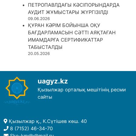
ПЕТРОПАВЛДАҒЫ КӘСІПОРЫНДАРДА
АУДИТ ЖҰМЫСТАРЫ ЖҮРГІЗІЛДІ
09.06.2026
ҚҰРАН КӘРІМ БОЙЫНША ОҚУ
БАҒДАРЛАМАСЫН СӘТТІ АЯҚТАҒАН
ИМАМДАРҒА СЕРТИФИКАТТАР
ТАБЫСТАЛДЫ
20.05.2026
uagyz.kz
Қызылжар орталық мешітінің ресми
сайты
Қызылжар қ., К.Сүтішев көш. 40
8 (7152) 46-34-70
Sko-kmdb@mail.ru