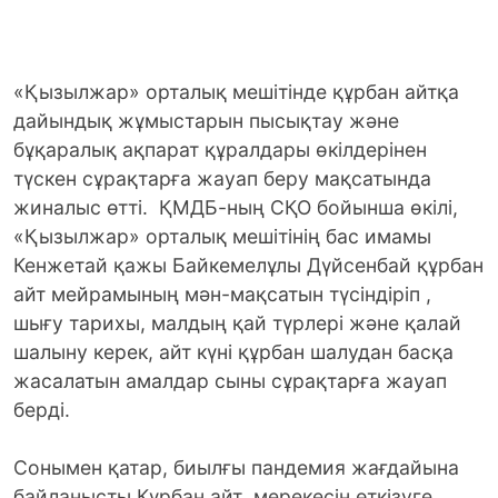
«Қызылжар» орталық мешітінде құрбан айтқа
дайындық жұмыстарын пысықтау және
бұқаралық ақпарат құралдары өкілдерінен
түскен сұрақтарға жауап беру мақсатында
жиналыс өтті. ҚМДБ-ның СҚО бойынша өкілі,
«Қызылжар» орталық мешітінің бас имамы
Кенжетай қажы Байкемелұлы Дүйсенбай құрбан
айт мейрамының мән-мақсатын түсіндіріп ,
шығу тарихы, малдың қай түрлері және қалай
шалыну керек, айт күні құрбан шалудан басқа
жасалатын амалдар сыны сұрақтарға жауап
берді.
Сонымен қатар, биылғы пандемия жағдайына
байланысты Құрбан айт мерекесін өткізуге