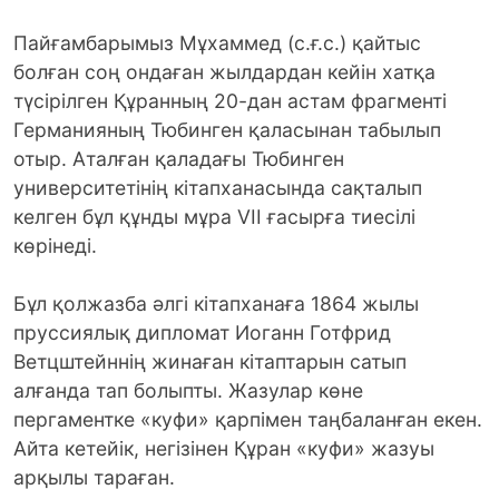
Пайғамбарымыз Мұхаммед (с.ғ.с.) қайтыс
болған соң ондаған жылдардан кейін хатқа
түсірілген Құранның 20-дан астам фрагменті
Германияның Тюбинген қаласынан табылып
отыр. Аталған қаладағы Тюбинген
университетінің кітапханасында сақталып
келген бұл құнды мұра VII ғасырға тиесілі
көрінеді.
Бұл қолжазба әлгі кітапханаға 1864 жылы
пруссиялық дипломат Иоганн Готфрид
Ветцштейннің жинаған кітаптарын сатып
алғанда тап болыпты. Жазулар көне
пергаментке «куфи» қарпімен таңбаланған екен.
Айта кетейік, негізінен Құран «куфи» жазуы
арқылы тараған.