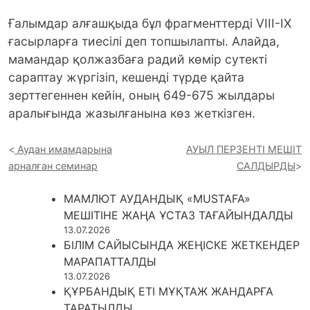
Ғалымдар алғашқыда бұл фрагменттерді VIII-IX
ғасырларға тиесілі деп топшылапты. Алайда,
мамандар қолжазбаға радий көмір сутекті
сараптау жүргізіп, кешенді түрде қайта
зерттегеннен кейін, оның 649-675 жылдары
аралығында жазылғанына көз жеткізген.
Аудан имамдарына
АУЫЛ ПЕРЗЕНТІ МЕШІТ
арналған семинар
САЛДЫРДЫ
МАМЛЮТ АУДАНДЫҚ «MUSTAFA»
МЕШІТІНЕ ЖАҢА ҰСТАЗ ТАҒАЙЫНДАЛДЫ
13.07.2026
БІЛІМ САЙЫСЫНДА ЖЕҢІСКЕ ЖЕТКЕНДЕР
МАРАПАТТАЛДЫ
13.07.2026
ҚҰРБАНДЫҚ ЕТІ МҰҚТАЖ ЖАНДАРҒА
ТАРАТЫЛДЫ