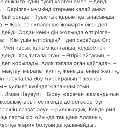
 ешкімге күнің түсіп көрген емес, – дейді.
і. – Берілген мүмкіндіктермен қалай амал
лгі бай сонда: – Туыстық қарым-қатынасымды
ла: – Жоқ, сен «пәленше жомарт» екен деп
 дейді. Содан кейін дін жолында өлтірілген
 – Кім үшін өлтірілдің? – деп сұрайды. Ол: –
 Мен қасық қаным қалғанша, кеудемнен
йді. Хақ тағала оған: – Өтірік айтасың, –
» деп қосылады. Алла тағала оған қайтадан: –
 мақтау-марапат күттің және дегеніңе жеттің.
ін Расулалла Әбу Һурәйраның тізесінен
ам – қиямет күнінде жаһаннам отын
і. Имам Нәуәуи: – Біреу жасаған жамандығын
ақсылықтарын естігенде де ренжісе, бұл –
псісінің ләззат алуы – рияшылдық. Кейде рия
 Ықыласты кісі ойында тек қана Алланың
 жұртқа жария болуын да қаламайды .