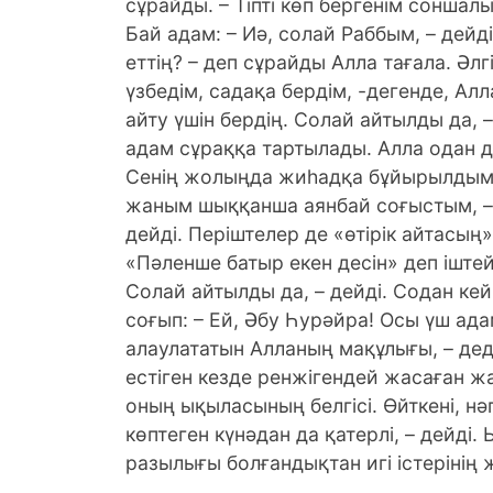
сұрайды. – Тіпті көп бергенім соншалық
Бай адам: – Иә, солай Раббым, – дейд
еттің? – деп сұрайды Алла тағала. Ә
үзбедім, садақа бердім, -дегенде, Ал
айту үшін бердің. Солай айтылды да, –
адам сұраққа тартылады. Алла одан да:
Сенің жолыңда жиһадқа бұйырылдым.
жаным шыққанша аянбай соғыстым, – де
дейді. Періштелер де «өтірік айтасың
«Пәленше батыр екен десін» деп іштей
Солай айтылды да, – дейді. Содан кей
соғып: – Ей, Әбу Һурәйра! Осы үш ад
алаулататын Алланың мақұлығы, – дед
естіген кезде ренжігендей жасаған ж
оның ықыласының белгісі. Өйткені, нә
көптеген күнәдан да қатерлі, – дейді.
разылығы болғандықтан игі істерінің