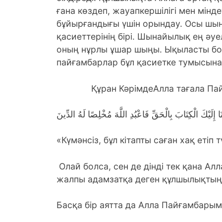
ғана көздеп, жауапкершілігі мен мін
бұйырғандығы үшін орындау. Осы шы
қасиеттерінің бірі. Шынайылық ең әу
оның нұрлы ұшар шыңы. Ықыласты бо
пайғамбарлар бұл қасиетке тумысына
Құран КәрімдеАлла тағала Пайғ
لْنَا إِلَيْكَ الْكِتَابَ بِالْحَقِّ فَاعْبُدِ اللَّهَ مُخْلِصًا لَهُ الدِّينَ
«Күмәнсіз, бұл кітапты саған хақ етіп т
Олай болса, сен де дінді тек қана Алл
жалпы адамзатқа деген құлшылықтың
Басқа бір аятта да Алла Пайғамбарым