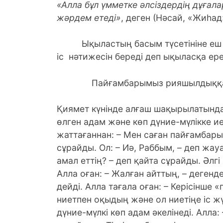
«Алла бұл үмметке әлсіздердің дұға
жәрдем етеді»
, деген (Нәсай, «Жиһад»
Ықыластың басым түсетініне еш к
іс нәтижесін береді деп ықыласқа ере
Пайғамбарымыз рияшылдыққа ба
Қиямет күнінде алғаш шақырылатында
өлген адам және көп дүние-мүлікке ие 
жаттағаннан: – Мен саған пайғамбарым
сұрайды. Ол: – Иә, Раббым, – деп жауа
амал еттің? – деп қайта сұрайды. Әлгі
Алла оған: – Жалған айттың, – дегенде
дейді. Алла тағала оған: – Керісінше
ниетпен оқыдың және ол ниетіңе іс жүз
дүние-мүлкі көп адам әкелінеді. Алла: