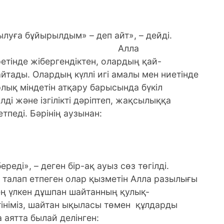
ылуға бұйырылдым» – деп айт», – дейді.
ла
етінде жібергендіктен, олардың қай-
йтады. Олардың күллі игі амалы мен ниетінде
лық міндетін атқару барысында бүкіл
і және ізгілікті дәріптеп, жақсылыққа
тпеді. Бәрінің аузынан:
реді», – деген бір-ақ ауыз сөз төгілді.
 талап етпеген олар қызметін Алла разылығы
ең үлкен дұшпан шайтанның қулық-
ініміз, шайтан ықыласы төмен құлдарды
 аятта былай делінген: