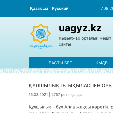
Қазақша
Русский
7.08.
uagyz.kz
Қызылжар орталық мешіті
сайты
БАСТЫ БЕТ
ҚМДБ
ҚҰЛШЫЛЫҚТЫ ЫҚЫЛАСПЕН ОРЫ
16.03.2021 | 1,757 рет оқылды
Құлшылық – бұл Алла жақсы көретін,