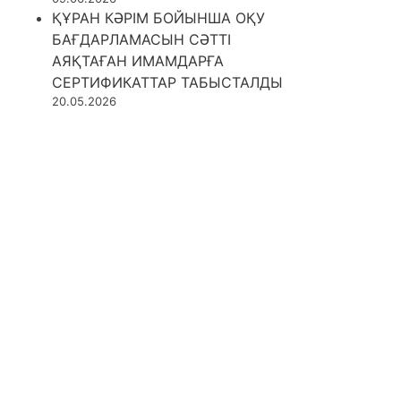
ҚҰРАН КӘРІМ БОЙЫНША ОҚУ
БАҒДАРЛАМАСЫН СӘТТІ
АЯҚТАҒАН ИМАМДАРҒА
СЕРТИФИКАТТАР ТАБЫСТАЛДЫ
20.05.2026