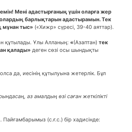
етемін! Мені адастырғаның үшін оларға жер
е олардың барлықтарын адастырамын. Тек
 мұнан тыс»
(«Хижр» сүресі, 39-40 аяттар).
 құтылады. Ұлы Алланың:
«
(Азаптан)
тек
ан қалады»
деген сөзі осы шындықты
а да, иесінің құтылуына жетерлік. Бұл
ындасаң, аз амалдың өзі саған жеткілікті
айғамбарымыз (с.ғ.с.) бір хадисінде: