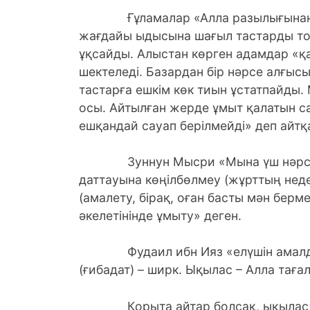
Ғұламалар «Алла разылығынан ба
жағдайы ыдысына шағыл тастарды то
ұқсайды. Алыстан көрген адамдар «қ
шектеледі. Базардан бір нәрсе алғыс
тастарға ешкім көк тиын ұстатпайды
осы. Айтылған жерде ұмыт қалатын с
ешқандай сауап берілмейді» деп айтқ
Зуннун Мысри «Мына үш нәрсе ы
даттауына көңілбөлмеу (жұрттың неде
(амалету, бірақ, оған басты мән берме
әкелетінінде ұмыту» деген.
Фудаил ибн Ияз «елүшін амалды (кү
(ғибадат) – ширк. Ықылас – Алла таға
Қорыта айтар болсақ, ықылас – ақ