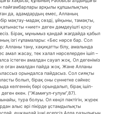
ндағы хақысы, құлының Раббысы алдындағы
мен пайғамбарлары арқылы құлшылықтың
қтан да, адамдардың емес, Алланың
бір мақтау-мадақ сөзді, ұйқыны, тамақты,
-қатынасты «ниет» деген дәмдеуішті қосу
сіз. Бірақ, мұнымыз қандай жағдайда қабыл
 ғұламалары: «Бес нәрсе бар. Сол
: Алланы тану, хақиқатты білу, амалында
с амал жасау, тек халал нәрселерден ішіп –
алса істеген амалдан сауап жоқ. Ол дегеніміз
се оған амалдан пайда жоқ. Және Алланы
ықылассыз орындалса пайдасыз. Сол сияқты
ыласты болып, бірақ оны сүннетке сәйкес
да келгеннің бәрі орындалып, бірақ ішіп-
деген екен. (“Жамиғул-ғулум”,87).
найы, тура болуы. Ол көңіл пәктігін, жүрек
ардан алыс әрі пікірде ұстамдылықты
оспай, ешқандай ішкі есепсіз Алла разылығын