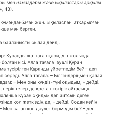
лары мен намаздары және ықыластары арқылы
, 43).
үмәнданбаған жөн. Ықыласпен атқарылған
кше мән бер­ген.
йланысты былай дейді:
р: Құранды жаттаған қари, дін жолында
болған кісі. Алла тағала әуелі Құран
а түсірілген Құранды үйретпедім бе? – деп
п береді. Алла тағала: – Білгендеріңмен қалай
 адам: – Мен оны күндіз-түні оқыдым, – дейді.
, періштелер де қостап «өтірік айтасың»
 «пәленше Құран оқиды» деп айтсын деген
інде қол жеткіздің де, – дейді. Содан кейін
 – Мен саған көп дәулет бермедім бе? – деп