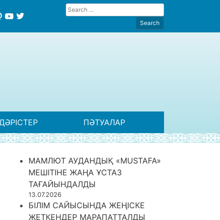
ДӘРІСТЕР
ПӘТУАЛАР
МАМЛЮТ АУДАНДЫҚ «MUSTAFA»
МЕШІТІНЕ ЖАҢА ҰСТАЗ
ТАҒАЙЫНДАЛДЫ
13.07.2026
БІЛІМ САЙЫСЫНДА ЖЕҢІСКЕ
ЖЕТКЕНДЕР МАРАПАТТАЛДЫ