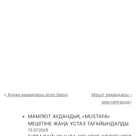
09.06.2026
«ЗЕРДЕ» ОҚЫРМАНДАР КЛУБЫНЫҢ
КЕЗЕКТІ КЕЗДЕСУІ ӨТТІ
09.06.2026
ҚҰРАНҒА ТҮСКЕН ШӘКІРТТЕРГЕ ТӘЖ
КИГІЗІЛДІ
09.06.2026
1 МАУСЫМ – ХАЛЫҚАРАЛЫҚ БАЛАЛАРДЫ
ҚОРҒАУ КҮНІНЕ ОРАЙ ҚАЙЫРЫМДЫЛЫҚ
ШАРАСЫ ӨТТІ
09.06.2026
ПЕТРОПАВЛДАҒЫ КӘСІПОРЫНДАРДА
АУДИТ ЖҰМЫСТАРЫ ЖҮРГІЗІЛДІ
09.06.2026
ҚҰРАН КӘРІМ БОЙЫНША ОҚУ
БАҒДАРЛАМАСЫН СӘТТІ АЯҚТАҒАН
ИМАМДАРҒА СЕРТИФИКАТТАР
ТАБЫСТАЛДЫ
20.05.2026