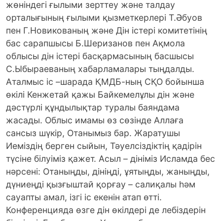
жөніндегі ғылыми зерттеу және талдау
орталығының ғылыми қызметкерлері Т.Әбуов
пен Г.Новикованың және Дін істері комитетінің
бас сарапшысы Б.Шеризанов пен Ақмола
облысы дін істері басқармасының басшысы
С.Ыбыраеваның хабарламалары тыңдалды.
Аталмыс іс –шарада ҚМДБ-ның СҚО бойынша
өкілі Кенжетай қажы Байкемелұлы дін және
дәстүрлі құндылықтар туралы баяндама
жасады. Облыс имамы өз сөзінде Аллаға
сансыз шүкір, Отанымыз бар. Жаратушы
Иеміздің берген сыйын, Тәуелсіздіктің қадірін
түсіне білуіміз қажет. Асыл – дініміз Исламда бес
нәрсені: Отаныңды, дініңді, ұятыңды, жаныңды,
дүниеңді қызғыштай қорғау – салиқалы һәм
сауапты амал, ізгі іс екенін атап өтті.
Конференцияда өзге дін өкілдері де лебіздерін