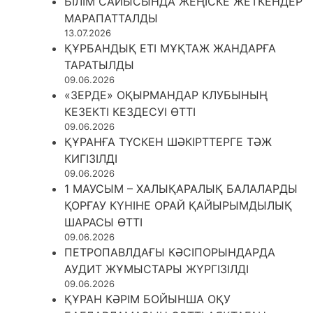
uagyz.kz
Қызылжар орталық мешітінің ресми
сайты
Қызылжар қ., К.Сүтішев көш. 40
8 (7152) 46-34-70
Sko-kmdb@mail.ru
Сопровождение:
студия Gala