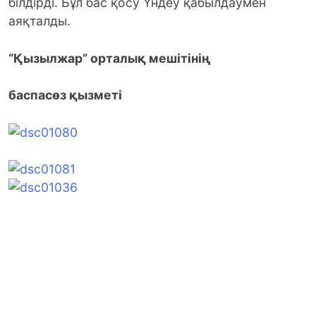
білдірді. Бұл бас қосу Үндеу қабылдаумен
аяқталды.
“Қызылжар” орталық мешітінің
баспасөз қызметі