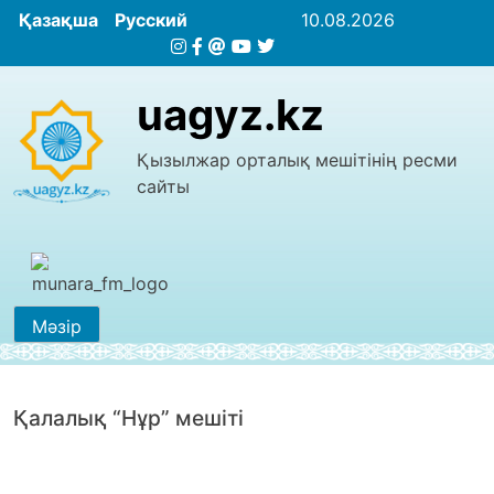
Қазақша
Русский
10.08.2026
uagyz.kz
Қызылжар орталық мешітінің ресми
сайты
Мәзір
Қалалық “Нұр” мешіті