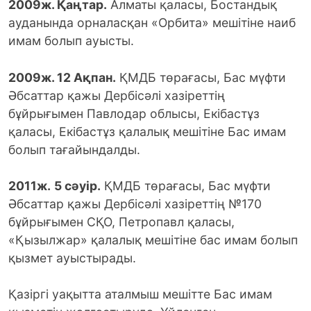
2009ж. Қаңтар.
Алматы қаласы, Бостандық
ауданында орналасқан «Орбита» мешітіне наиб
имам болып ауысты.
2009ж.
12
Ақпан.
ҚМДБ төрағасы, Бас мүфти
Әбсаттар қажы Дербісәлі хазіреттің
бұйрығымен Павлодар облысы, Екібастұз
қаласы, Екібастұз қалалық мешітіне Бас имам
болып тағайындалды.
2011ж.
5 сәуір.
ҚМДБ төрағасы, Бас мүфти
Әбсаттар қажы Дербісәлі хазіреттің №170
бұйрығымен СҚО, Петропавл қаласы,
«Қызылжар» қалалық мешітіне бас имам болып
қызмет ауыстырады.
Қазіргі уақытта аталмыш мешітте Бас имам