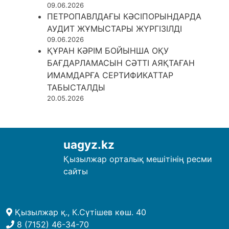
09.06.2026
ПЕТРОПАВЛДАҒЫ КӘСІПОРЫНДАРДА
АУДИТ ЖҰМЫСТАРЫ ЖҮРГІЗІЛДІ
09.06.2026
ҚҰРАН КӘРІМ БОЙЫНША ОҚУ
БАҒДАРЛАМАСЫН СӘТТІ АЯҚТАҒАН
ИМАМДАРҒА СЕРТИФИКАТТАР
ТАБЫСТАЛДЫ
20.05.2026
uagyz.kz
Қызылжар орталық мешітінің ресми
сайты
Қызылжар қ., К.Сүтішев көш. 40
8 (7152) 46-34-70