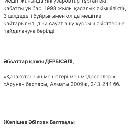
Мешіт жанында Янгузаровтар тұрған екі
қабатты үй бар. 1998 жылы қалалық әкімшіліктің
3 шілдедегі бұйрығымен ол да мешітке
қайтарылып, діни сауат ашу курсы шәкірттеріне
пайдалануға берілді.
Әбсаттар қажы ДЕРБІСӘЛІ,
«Қазақстанның мешіттері мен медреселері»,
«Аруна» баспасы, Алматы 2009ж, 243-244 бб.
Жәпішев Әбілхан Балтаұлы