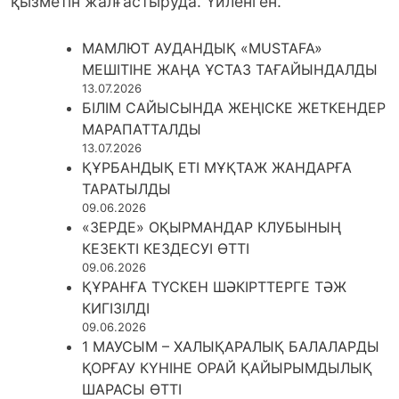
қызметін жалғастыруда. Үйленген.
МАМЛЮТ АУДАНДЫҚ «MUSTAFA»
МЕШІТІНЕ ЖАҢА ҰСТАЗ ТАҒАЙЫНДАЛДЫ
13.07.2026
БІЛІМ САЙЫСЫНДА ЖЕҢІСКЕ ЖЕТКЕНДЕР
МАРАПАТТАЛДЫ
13.07.2026
ҚҰРБАНДЫҚ ЕТІ МҰҚТАЖ ЖАНДАРҒА
ТАРАТЫЛДЫ
09.06.2026
«ЗЕРДЕ» ОҚЫРМАНДАР КЛУБЫНЫҢ
КЕЗЕКТІ КЕЗДЕСУІ ӨТТІ
09.06.2026
ҚҰРАНҒА ТҮСКЕН ШӘКІРТТЕРГЕ ТӘЖ
КИГІЗІЛДІ
09.06.2026
1 МАУСЫМ – ХАЛЫҚАРАЛЫҚ БАЛАЛАРДЫ
ҚОРҒАУ КҮНІНЕ ОРАЙ ҚАЙЫРЫМДЫЛЫҚ
ШАРАСЫ ӨТТІ