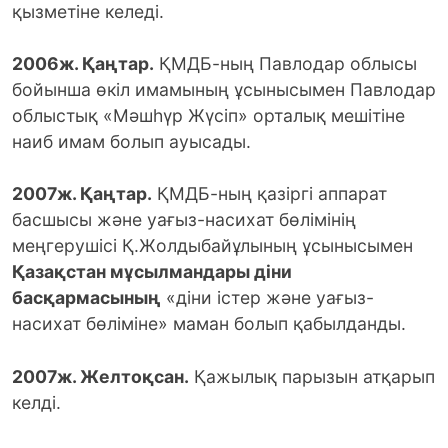
қызметіне келеді.
2006ж. Қаңтар.
ҚМДБ-ның Павлодар облысы
бойынша өкіл имамының ұсынысымен Павлодар
облыстық «Мәшһүр Жүсіп» орталық мешітіне
наиб имам болып ауысады.
2007ж. Қаңтар.
ҚМДБ-ның қазіргі аппарат
басшысы және уағыз-насихат бөлімінің
меңгерушісі Қ.Жолдыбайұлының ұсынысымен
Қазақстан мұсылмандары діни
басқармасының
«діни істер және уағыз-
насихат бөліміне» маман болып қабылданды.
2007ж. Желтоқсан.
Қажылық парызын атқарып
келді.