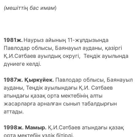
(мешіттің бас имам
)
1981ж.
Наурыз айының 11-жұлдызында
Павлодар облысы, Баянауыл ауданы, қазіргі
Қ.И.Сәтбаев ауылдық округі, Теңдік ауылында
дүниеге келді.
1987ж.
Қыркүйек.
Павлодар облысы, Баянауыл
ауданы, Теңдік ауылындағы Қ.И. Сәтбаев
атындағы қазақ орта мектебінің алты
жасарларға арналған сынып табалдырғын
аттады.
1998ж.
Мамыр.
Қ.И.Сәтбаев атындағы қазақ
орта мектебін үздік бітірді.