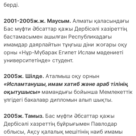
берді.
2001-2005ж.ж.
Маусым.
Алматы қаласындағы
Бас мүфти Әбсаттар қажы Дербісәлі хазіреттің
бастамасымен ашылған Республикадағы
имамдар даярлайтын тұңғыш діни жоғары оқу
орны «Нұр-Мүбарак Египет Ислам мәдениеті
университетінде» студент.
2005ж.
Шілде.
Аталмыш оқу орнын
«Исламтанушы, имам хат
иб және
араб тілінің
оқытушысы»
мамандығы бойынша Мемлекеттік
үлгідегі бакалавр дипломын алып шықты.
2005ж. Тамыз.
Бас мүфти Әбсаттар қажы
Дербісәлі хазреттің бұйрығымен Павлодар
облысы, Ақсу қалалық мешітінің наиб имамы