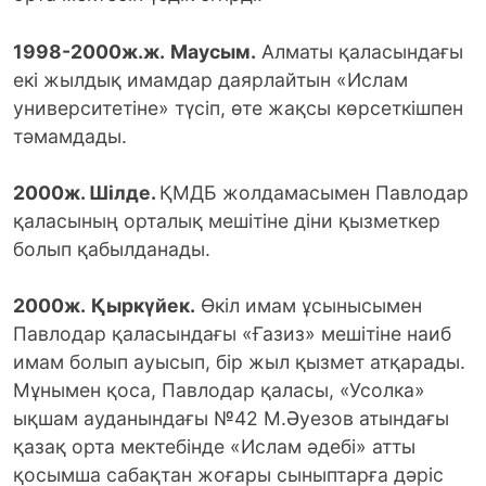
1998-2000ж.ж.
Маусым.
Алматы қаласындағы
екі жылдық имамдар даярлайтын «Ислам
университетіне» түсіп, өте жақсы көрсеткішпен
тәмамдады.
2000ж. Шілде.
ҚМДБ жолдамасымен Павлодар
қаласының орталық мешітіне діни қызметкер
болып қабылданады.
2000ж.
Қыркүйек.
Өкіл имам ұсынысымен
Павлодар қаласындағы «Ғазиз» мешітіне наиб
имам болып ауысып, бір жыл қызмет атқарады.
Мұнымен қоса, Павлодар қаласы, «Усолка»
ықшам ауданындағы №42 М.Әуезов атындағы
қазақ орта мектебінде «Ислам әдебі» атты
қосымша сабақтан жоғары сыныптарға дәріс