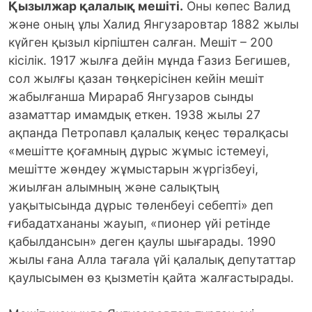
Қызылжар қалалық мешіті.
Оны көпес Валид
және оның ұлы Халид Янгузаровтар 1882 жылы
күйген қызыл кірпіштен салған. Мешіт – 200
кісілік. 1917 жылға дейін мұнда Ғазиз Бегишев,
сол жылғы қазан төңкерісінен кейін мешіт
жабылғанша Мирараб Янгузаров сынды
азаматтар имамдық еткен. 1938 жылы 27
ақпанда Петропавл қалалық кеңес төралқасы
«мешітте қоғамның дұрыс жұмыс істемеуі,
мешітте жөндеу жұмыстарын жүргізбеуі,
жиылған алымның және салықтың
уақытысында дұрыс төленбеуі себепті» деп
ғибадатхананы жауып, «пионер үйі ретінде
қабылдансын» деген қаулы шығарады. 1990
жылы ғана Алла тағала үйі қалалық депутаттар
қаулысымен өз қызметін қайта жалғастырады.