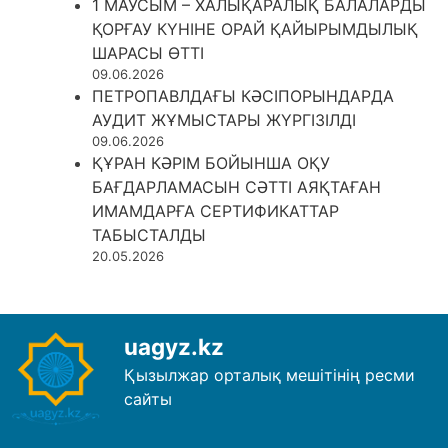
1 МАУСЫМ – ХАЛЫҚАРАЛЫҚ БАЛАЛАРДЫ
ҚОРҒАУ КҮНІНЕ ОРАЙ ҚАЙЫРЫМДЫЛЫҚ
ШАРАСЫ ӨТТІ
09.06.2026
ПЕТРОПАВЛДАҒЫ КӘСІПОРЫНДАРДА
АУДИТ ЖҰМЫСТАРЫ ЖҮРГІЗІЛДІ
09.06.2026
ҚҰРАН КӘРІМ БОЙЫНША ОҚУ
БАҒДАРЛАМАСЫН СӘТТІ АЯҚТАҒАН
ИМАМДАРҒА СЕРТИФИКАТТАР
ТАБЫСТАЛДЫ
20.05.2026
uagyz.kz
Қызылжар орталық мешітінің ресми
сайты