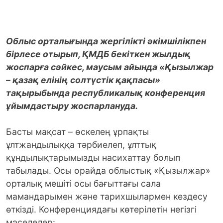
Облыс орталығында жергілікті әкімшілікпен
бірлесе отырып, ҚМДБ бекіткен жылдық
жоспарға сәйкес, маусым айында «Қызылжар
– қазақ елінің солтүстік қақпасы»
тақырыбында республикалық конференция
ұйымдастыру жоспарлануда.
Басты мақсат – өскелең ұрпақты
ұлтжандылыққа тәрбиелеп, ұлттық
құндылықтарымызды насихаттау болып
табылады. Осы орайда облыстық «Қызылжар»
орталық мешіті осы бағыттағы сала
мамандарымен және тарихшылармен кездесу
өткізді. Конференциядағы көтерілетін негізгі
мәселелер: