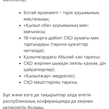
Ботай өркениеті – түрік қауымының
мақтанышы;
«Қызыл оба» қорымының мән-
мағынасы;
18-ғасырға дейінгі СҚО аумағы мен
тұрғындары (тарихи құжаттар
негізінде);
Қызылжардағы Абылай хан тарихы;
СҚО жерінен шыққан зиялы қауым, дін
қайраткерлері;
«Қызылжар» медресесі;
СҚО мешіттерінің тарихы.
Бұл және өзге де тақырыптар алда өтетін
республикалық конференцияда да кеңінен
көтерілетін болады.