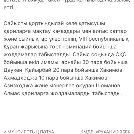
етті.
Сайысты қортындылай келе қатысушы
қариларға мақтау қағаздары мен алғыс хаттар
және сыйлықтар үлестіріліп, VIII республикалық
Құран жарысына төрт номинация бойынша
жолдамалар табысталды. Сайыс соңында СҚО
бойынша өкіл имамы арнайы 30 пара бойынша
Даукен Қайырбай 20 пара бойынша Хакимов
Ахмадходжа 10 пара бойынша Хакимов
Азизходжа және мәнерлеп оқудан Шоманов
Алмас қариларға жолдамаларды табыстады.
МҮФТИЯТТЫҢ ПӘТУА
ҚМДБ: «РУХАНИ ЖІБЕК