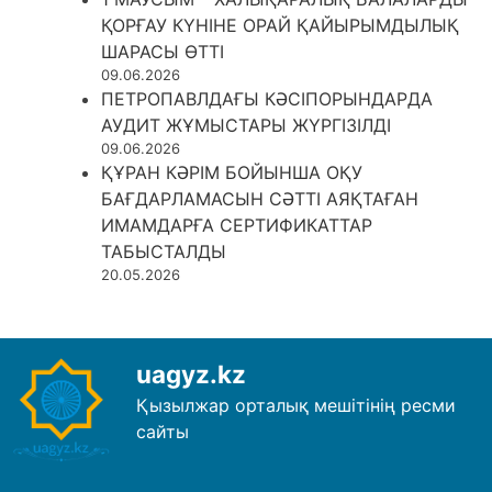
ҚОРҒАУ КҮНІНЕ ОРАЙ ҚАЙЫРЫМДЫЛЫҚ
ШАРАСЫ ӨТТІ
09.06.2026
ПЕТРОПАВЛДАҒЫ КӘСІПОРЫНДАРДА
АУДИТ ЖҰМЫСТАРЫ ЖҮРГІЗІЛДІ
09.06.2026
ҚҰРАН КӘРІМ БОЙЫНША ОҚУ
БАҒДАРЛАМАСЫН СӘТТІ АЯҚТАҒАН
ИМАМДАРҒА СЕРТИФИКАТТАР
ТАБЫСТАЛДЫ
20.05.2026
uagyz.kz
Қызылжар орталық мешітінің ресми
сайты