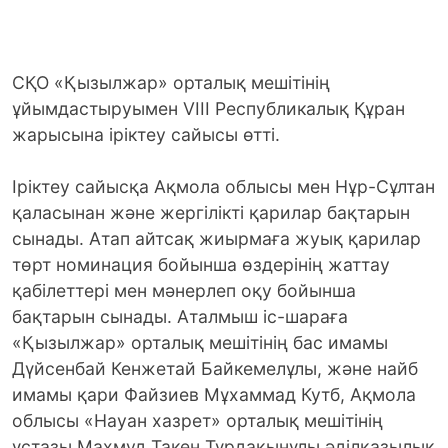
СҚО «Қызылжар» орталық мешітінің
ұйымдастыруымен VIII Республикалық Құран
жарысына іріктеу сайысы өтті.
Іріктеу сайысқа Ақмола облысы мен Нұр-Сұлтан
қаласынан және жергілікті қарилар бақтарын
сынады. Атап айтсақ жиырмаға жуық қарилар
төрт номинация бойынша өздерінің жаттау
қабілеттері мен мәнерлеп оқу бойынша
бақтарын сынады. Аталмыш іс-шараға
«Қызылжар» орталық мешітінің бас имамы
Дүйсенбай Кенжетай Байкемелұлы, және найб
имамы қари Файзиев Мұхаммад Кутб, Ақмола
облысы «Науан хазрет» орталық мешітінің
ұстазы Махмуд Такен Тұрдақынұлы әділқазылық