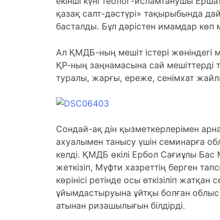
екінші күні теолог-исламтанушы Ерш
қазақ салт-дәстүрі» тақырыбында да
басталды. Бұл дәрістен имамдар көп 
Ал ҚМДБ-ның мешіт істері жөніндегі
ҚР-ның заңнамасына сай мешіттерді тір
туралы, жарғы, ереже, сенімхат жайл
Сондай-ақ дін қызметкерлерімен арна
ахуалымен танысу үшін семинарға обл
келді. ҚМДБ өкілі Ербол Сағиұлы Ба
жеткізіп, Мүфти хазреттің берген та
көрінісі ретінде осы өткізіліп жатқан 
ұйымдастыруына ұйтқы болған облыс
атынан ризашылығын білдірді.