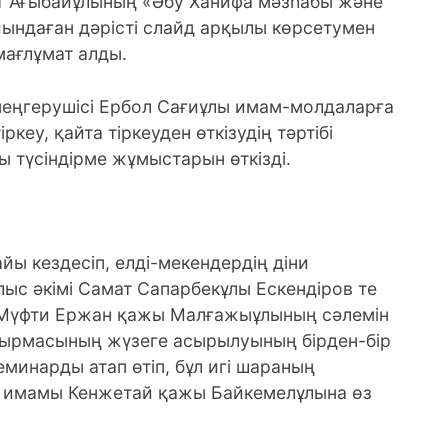
ат Ағыбайұлының «Әбу Ханифа мәзһабы және
йындаған дәрісті слайд арқылы көрсетумен
мағлұмат алды.
 меңгерушісі Ербол Сағиұлы имам-молдаларға
кеу, қайта тіркеуден өткізудің тәртібі
ы түсіндірме жұмыстарын өткізді.
йы кездесіп, елді-мекендердің діни
ыс әкімі Самат Сапарбекұлы Ескендіров те
с Мүфти Ержан қажы Малғажыұлының сәлемін
псырмасының жүзеге асырылуының бірден-бір
семинарды атап өтіп, бұл игі шараның
 имамы Кенжетай қажы Байкемелұлына өз