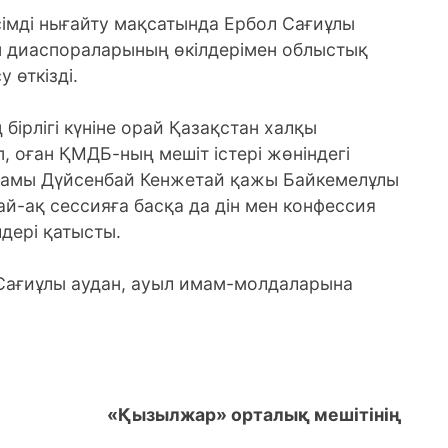
сімді нығайту мақсатында Ербол Сағиұлы
уған диаспораларының өкілдерімен облыстық
 өткізді.
бірлігі күніне орай Қазақстан халқы
, оған ҚМДБ-ның мешіт істері жөніндегі
имамы Дүйсенбай Кенжетай қажы Байкемелұлы
й-ақ сессияға басқа да дін мен конфессия
лдері қатысты.
Сағиұлы аудан, ауыл имам-молдаларына
«Қызылжар» орталық мешітінің