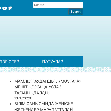
ДӘРІСТЕР
ПӘТУАЛАР
МАМЛЮТ АУДАНДЫҚ «MUSTAFA»
МЕШІТІНЕ ЖАҢА ҰСТАЗ
ТАҒАЙЫНДАЛДЫ
13.07.2026
БІЛІМ САЙЫСЫНДА ЖЕҢІСКЕ
ЖЕТКЕНДЕР МАРАПАТТАЛДЫ