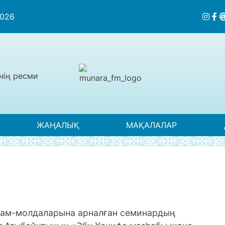
2026
нің ресми
ЖАҢАЛЫҚ
МАҚАЛАЛАР
 имам-молдаларына арналған семинардың