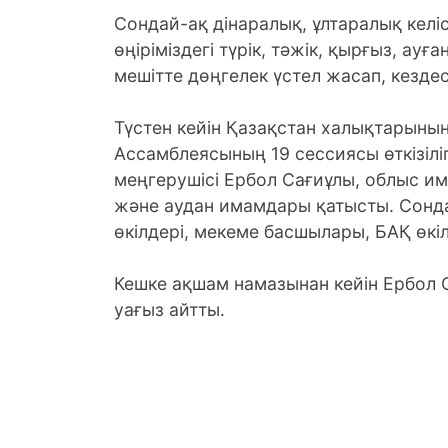
Сондай-ақ дінаралық, ұлтаралық келі
өңіріміздегі түрік, тәжік, қырғыз, а
мешітте дөңгелек үстел жасап, кездесу
Түстен кейін Қазақстан халықтарының 
Ассамблеясының 19 сессиясы өткізіліп
меңгерушісі Ербол Сағиұлы, облыс 
және аудан имамдары қатысты. Сонда
өкілдері, мекеме басшылары, БАҚ өкі
Кешке ақшам намазынан кейін Ербол 
уағыз айтты.