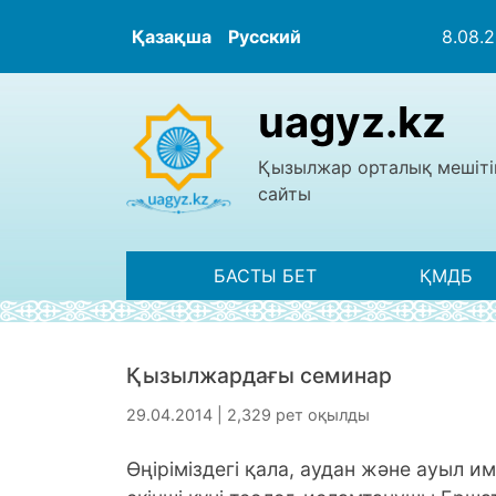
Қазақша
Русский
8.08.
uagyz.kz
Қызылжар орталық мешіті
сайты
БАСТЫ БЕТ
ҚМДБ
Қызылжардағы семинар
29.04.2014 | 2,329 рет оқылды
Өңіріміздегі қала, аудан және ауыл