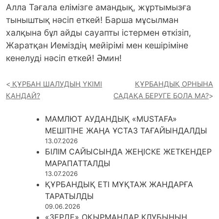
Алла Тағала елімізге амандық, жұртымызға
тыныштық нәсіп еткей! Барша мұсылман
халқына бұл айды сауапты істермен өткізіп,
Жаратқан Иеміздің мейірімі мен кешіріміне
кенелуді нәсіп еткей! Әмин!
ҚҰРБАН ШАЛУДЫҢ ҮКІМІ
ҚҰРБАНДЫҚ ОРНЫНА
ҚАНДАЙ?
САДАҚА БЕРУГЕ БОЛА МА?
МАМЛЮТ АУДАНДЫҚ «MUSTAFA»
МЕШІТІНЕ ЖАҢА ҰСТАЗ ТАҒАЙЫНДАЛДЫ
13.07.2026
БІЛІМ САЙЫСЫНДА ЖЕҢІСКЕ ЖЕТКЕНДЕР
МАРАПАТТАЛДЫ
13.07.2026
ҚҰРБАНДЫҚ ЕТІ МҰҚТАЖ ЖАНДАРҒА
ТАРАТЫЛДЫ
09.06.2026
«ЗЕРДЕ» ОҚЫРМАНДАР КЛУБЫНЫҢ