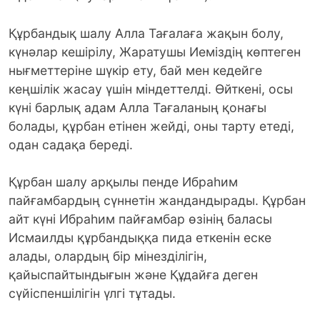
Құрбандық шалу Алла Тағалаға жақын болу,
күнәлар кешірілу, Жаратушы Иеміздің көптеген
нығметтеріне шүкір ету, бай мен кедейге
кеңшілік жасау үшін міндеттелді. Өйткені, осы
күні барлық адам Алла Тағаланың қонағы
болады, құрбан етінен жейді, оны тарту етеді,
одан садақа береді.
Құрбан шалу арқылы пенде Ибраһим
пайғамбардың сүннетін жандандырады. Құрбан
айт күні Ибраһим пайғамбар өзінің баласы
Исмаилды құрбандыққа пида еткенін еске
алады, олардың бір мінезділігін,
қайыспайтындығын және Құдайға деген
сүйіспеншілігін үлгі тұтады.