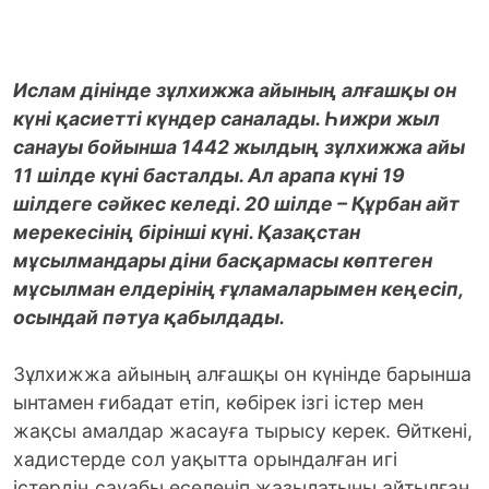
Ислам дінінде зұлхижжа айының алғашқы он
күні қасиетті күндер саналады. Һижри жыл
санауы бойынша 1442 жылдың зұлхижжа айы
11 шілде күні басталды. Ал арапа күні 19
шілдеге сәйкес келеді. 20 шілде – Құрбан айт
мерекесінің бірінші күні. Қазақстан
мұсылмандары діни басқармасы көптеген
мұсылман елдерінің ғұламаларымен кеңесіп,
осындай пәтуа қабылдады.
Зұлхижжа айының алғашқы он күнінде барынша
ынтамен ғибадат етіп, көбірек ізгі істер мен
жақсы амалдар жасауға тырысу керек. Өйткені,
хадистерде сол уақытта орындалған игі
істердің сауабы еселеніп жазылатыны айтылған.