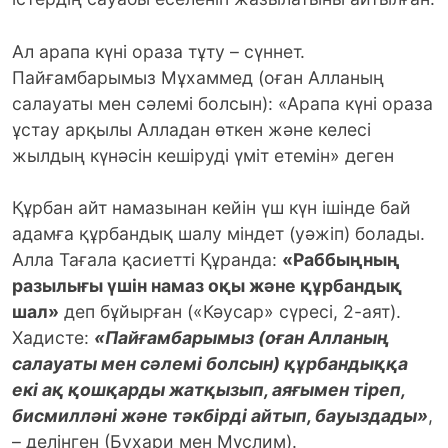
Ал арапа күні ораза тұту – сүннет.
Пайғамбарымыз Мұхаммед (оған Алланың
салауаты мен сәлемі болсын): «Арапа күні ораза
ұстау арқылы Алладан өткен және келесі
жылдың күнәсін кешіруді үміт етемін» деген
Құрбан айт намазынан кейін үш күн ішінде бай
адамға құрбандық шалу міндет (уәжіп) болады.
Алла Тағала қасиетті Құранда:
«Раббыңның
разылығы үшін намаз оқы және құрбандық
шал»
деп бұйырған («Кәусар» сүресі, 2-аят).
Хадисте:
«Пайғамбарымыз (оған Алланың
салауаты мен сәлемі болсын) құрбандыққа
екі ақ қошқарды жатқызып, аяғымен тіреп,
бисмилләні және тәкбірді айтып, бауыздады»
,
– делінген (Бухари мен Мүслим).