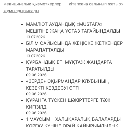
медициналық қызметкерлер
кітапхана салынып жатыр
жұмылдырылады
МАМЛЮТ АУДАНДЫҚ «MUSTAFA»
МЕШІТІНЕ ЖАҢА ҰСТАЗ ТАҒАЙЫНДАЛДЫ
13.07.2026
БІЛІМ САЙЫСЫНДА ЖЕҢІСКЕ ЖЕТКЕНДЕР
МАРАПАТТАЛДЫ
13.07.2026
ҚҰРБАНДЫҚ ЕТІ МҰҚТАЖ ЖАНДАРҒА
ТАРАТЫЛДЫ
09.06.2026
«ЗЕРДЕ» ОҚЫРМАНДАР КЛУБЫНЫҢ
КЕЗЕКТІ КЕЗДЕСУІ ӨТТІ
09.06.2026
ҚҰРАНҒА ТҮСКЕН ШӘКІРТТЕРГЕ ТӘЖ
КИГІЗІЛДІ
09.06.2026
1 МАУСЫМ – ХАЛЫҚАРАЛЫҚ БАЛАЛАРДЫ
ҚОРҒАУ КҮНІНЕ ОРАЙ ҚАЙЫРЫМДЫЛЫҚ