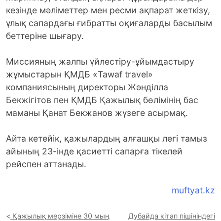
кезінде мәліметтер мен ресми ақпарат жеткізу,
ұлық сапардағы ғибратты оқиғаларды басылым
беттеріне шығару.
Миссияның жалпы үйлестіру-ұйымдастыру
жұмыстарын ҚМДБ «Tawaf travel»
компаниясының директоры Жәнділла
Бекжігітов пен ҚМДБ Қажылық бөлімінің бас
маманы Қанат Бекжанов жүзеге асырмақ.
Айта кетейік, қажылардың алғашқы легі тамыз
айының 23-інде қасиетті сапарға тікелей
рейспен аттанады.
muftyat.kz
Қажылық мерзіміне 30 мың
Дубайда кітап пішініндегі