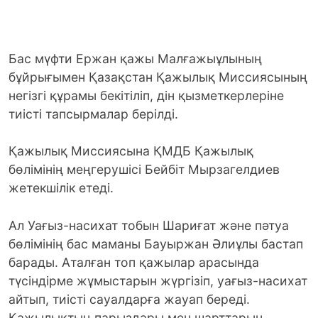
Бас мүфти Ержан қажы Малғажыұлының
бұйрығымен Қазақстан Қажылық Миссиясының
негізгі құрамы бекітіліп, дін қызметкерлеріне
тиісті тапсырмалар берілді.
Қажылық Миссиясына ҚМДБ Қажылық
бөлімінің меңгерушісі Бейбіт Мырзагелдиев
жетекшілік етеді.
Ал Уағыз-насихат тобын Шариғат және пәтуа
бөлімінің бас маманы Бауыржан Әлиұлы бастап
барады. Аталған топ қажылар арасында
түсіндірме жұмыстарын жүргізіп, уағыз-насихат
айтып, тиісті сауалдарға жауап береді.
Қажылықтың парыздары мен шарттарын,