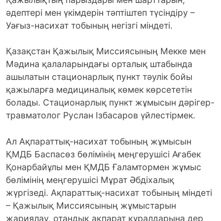
әдептері мен үкімдерін тәптіштеп түсіндіру –
Уағыз-насихат тобының негізгі міндеті.
Қазақстан Қажылық Миссиясының Мекке мен
Мәдина қалаларындағы орталық штабында
ашылатын стационарлық пункт тәулік бойы
қажыларға медициналық көмек көрсететін
болады. Стационарлық пункт жұмысын дәрігер-
травматолог Руслан Ізбасаров үйлестірмек.
Ал Ақпараттық-насихат тобының жұмысын
ҚМДБ Баспасөз бөлімінің меңгерушісі Ағабек
Қонарбайұлы мен ҚМДБ Ғаламтормен жұмыс
бөлімінің меңгерушісі Мұрат Әбдіхалық
жүргізеді. Ақпараттық-насихат тобының міндеті
– Қажылық Миссиясының жұмыстарын
жариялау, отандық ақпарат құралдарына дер