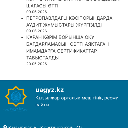
ШАРАСЫ ӨТТІ
09.06.2026
ПЕТРОПАВЛДАҒЫ КӘСІПОРЫНДАРДА
АУДИТ ЖҰМЫСТАРЫ ЖҮРГІЗІЛДІ
09.06.2026
ҚҰРАН КӘРІМ БОЙЫНША ОҚУ
БАҒДАРЛАМАСЫН СӘТТІ АЯҚТАҒАН
ИМАМДАРҒА СЕРТИФИКАТТАР
ТАБЫСТАЛДЫ
20.05.2026
uagyz.kz
Қызылжар орталық мешітінің ресми
сайты
Қызылжар қ., К.Сүтішев көш. 40