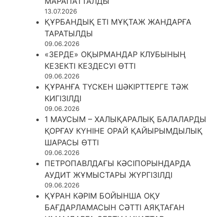
МАРАПАТТАЛДЫ
13.07.2026
ҚҰРБАНДЫҚ ЕТІ МҰҚТАЖ ЖАНДАРҒА
ТАРАТЫЛДЫ
09.06.2026
«ЗЕРДЕ» ОҚЫРМАНДАР КЛУБЫНЫҢ
КЕЗЕКТІ КЕЗДЕСУІ ӨТТІ
09.06.2026
ҚҰРАНҒА ТҮСКЕН ШӘКІРТТЕРГЕ ТӘЖ
КИГІЗІЛДІ
09.06.2026
1 МАУСЫМ – ХАЛЫҚАРАЛЫҚ БАЛАЛАРДЫ
ҚОРҒАУ КҮНІНЕ ОРАЙ ҚАЙЫРЫМДЫЛЫҚ
ШАРАСЫ ӨТТІ
09.06.2026
ПЕТРОПАВЛДАҒЫ КӘСІПОРЫНДАРДА
АУДИТ ЖҰМЫСТАРЫ ЖҮРГІЗІЛДІ
09.06.2026
ҚҰРАН КӘРІМ БОЙЫНША ОҚУ
БАҒДАРЛАМАСЫН СӘТТІ АЯҚТАҒАН