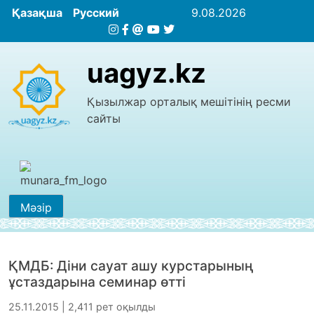
Қазақша
Русский
9.08.2026
uagyz.kz
Қызылжар орталық мешітінің ресми
сайты
Мәзір
ҚМДБ: Діни сауат ашу курстарының
ұстаздарына семинар өтті
25.11.2015 | 2,411 рет оқылды