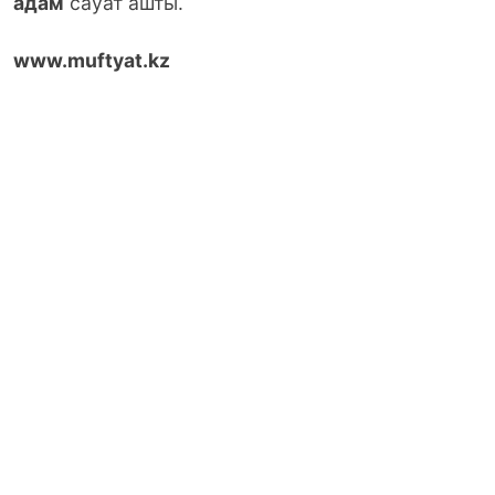
адам
сауат ашты.
www.muftyat.kz