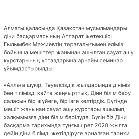
Алматы қаласында Қазақстан мұсылмандары
діни басқармасының Аппарат жетекшісі
Ғылымбек Мәжиевтің төрағалығымен еліміз
бойынша мешіттер жанынан ашылған сауат ашу
курстарының ұстаздарына арнайы семинар
ұйымдастырылды.
«Аллаға шүкір, Тәуелсіздік жылдарында дініміз
бен тілімізді қайта жаңғырттық. Діни білім беру
саласын бір жүйеге, бір ізге келтірдік. Бүгінде
мешіт жанынан сауат ашу курстары ашылып,
халқымызға діни білім берілуде. Бүгін біз Діни
басқарма тарихында тұңғыш рет 2020 жылға
дейін діни білімді жетілдіруге арналған тарихи