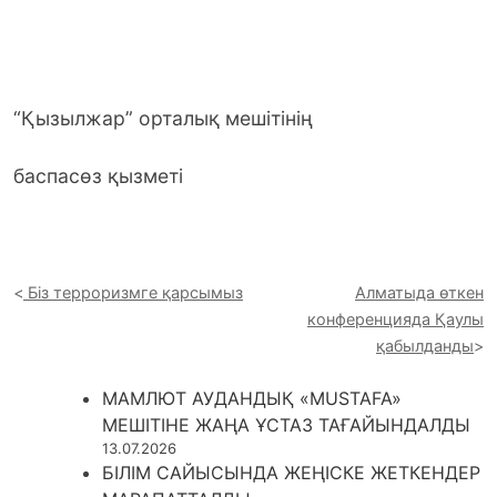
“Қызылжар” орталық мешітінің
баспасөз қызметі
Біз терроризмге қарсымыз
Алматыда өткен
конференцияда Қаулы
қабылданды
МАМЛЮТ АУДАНДЫҚ «MUSTAFA»
МЕШІТІНЕ ЖАҢА ҰСТАЗ ТАҒАЙЫНДАЛДЫ
13.07.2026
БІЛІМ САЙЫСЫНДА ЖЕҢІСКЕ ЖЕТКЕНДЕР