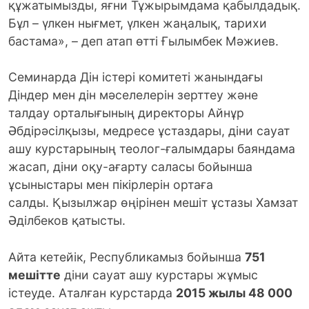
құжатымызды, яғни Тұжырымдама қабылдадық.
Бұл – үлкен нығмет, үлкен жаңалық, тарихи
бастама», – деп атап өтті Ғылымбек Мәжиев.
Семинарда Дін істері комитеті жанындағы
Діндер мен дін мәселелерін зерттеу және
талдау орталығының директоры Айнұр
Әбдірәсілқызы, медресе ұстаздары, діни сауат
ашу курстарының теолог-ғалымдары баяндама
жасап, діни оқу-ағарту саласы бойынша
ұсыныстары мен пікірлерін ортаға
салды. Қызылжар өңірінен мешіт ұстазы Хамзат
Әділбеков қатысты.
Айта кетейік, Республикамыз бойынша
751
мешітте
діни сауат ашу курстары жұмыс
істеуде. Аталған курстарда
2015
жылы 48 000