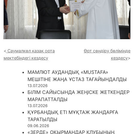
Саумалкөл қазақ орта
Өрт сөндіру бөлімінде
мектебіндегі кездесу
кездесу
МАМЛЮТ АУДАНДЫҚ «MUSTAFA»
МЕШІТІНЕ ЖАҢА ҰСТАЗ ТАҒАЙЫНДАЛДЫ
13.07.2026
БІЛІМ САЙЫСЫНДА ЖЕҢІСКЕ ЖЕТКЕНДЕР
МАРАПАТТАЛДЫ
13.07.2026
ҚҰРБАНДЫҚ ЕТІ МҰҚТАЖ ЖАНДАРҒА
ТАРАТЫЛДЫ
09.06.2026
«ЗЕРДЕ» ОҚЫРМАНДАР КЛУБЫНЫҢ