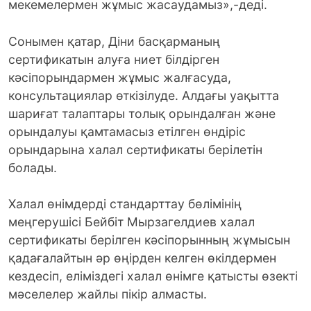
мекемелермен жұмыс жасаудамыз»,-деді.
Сонымен қатар, Діни басқарманың
сертификатын алуға ниет білдірген
кәсіпорындармен жұмыс жалғасуда,
консультациялар өткізілуде. Алдағы уақытта
шариғат талаптары толық орындалған және
орындалуы қамтамасыз етілген өндіріс
орындарына халал сертификаты берілетін
болады.
Халал өнімдерді стандарттау бөлімінің
меңгерушісі Бейбіт Мырзагелдиев халал
сертификаты берілген кәсіпорынның жұмысын
қадағалайтын әр өңірден келген өкілдермен
кездесіп, еліміздегі халал өнімге қатысты өзекті
мәселелер жайлы пікір алмасты.