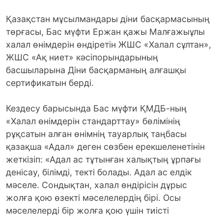
Қазақстан мұсылмандары діни басқармасының
төрғасы, Бас мүфти Ержан қажы Малғажыұлы
халал өнімдерін өндіретін ЖШС «Халал сұлтан»,
ЖШС «Ақ ниет» кәсіпорындарының
басшыларына Діни басқарманың алғашқы
сертификатын берді.
Кездесу барысында Бас мүфти ҚМДБ-ның
«Халал өнімдерін стандарттау» бөлімінің
рұқсатын алған өнімнің тауарлық таңбасы
қазақша «Адал» деген сөзбен ерекшеленетінін
жеткізіп: «Адал ас тұтынған халықтың ұрпағы
денісау, білімді, текті болады. Адал ас елдік
мәселе. Сондықтан, халал өндірісін дұрыс
жолға қою өзекті мәселелердің бірі. Осы
мәселелерді бір жолға қою үшін тиісті