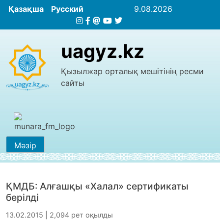
Қазақша
Русский
9.08.2026
uagyz.kz
Қызылжар орталық мешітінің ресми
сайты
Мәзір
ҚМДБ: Алғашқы «Халал» сертификаты
берілді
13.02.2015 | 2,094 рет оқылды