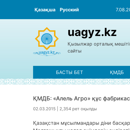
Қазақша
Русский
7.08.
uagyz.kz
Қызылжар орталық мешіті
сайты
БАСТЫ БЕТ
ҚМДБ
ҚМДБ: «Алель Агро» құс фабрикас
02.03.2015 | 2,354 рет оқылды
Қазақстан мұсылмандары діни басқа