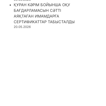
ҚҰРАН КӘРІМ БОЙЫНША ОҚУ
БАҒДАРЛАМАСЫН СӘТТІ
АЯҚТАҒАН ИМАМДАРҒА
СЕРТИФИКАТТАР ТАБЫСТАЛДЫ
20.05.2026