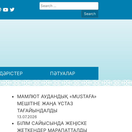
ДӘРІСТЕР
ПӘТУАЛАР
МАМЛЮТ АУДАНДЫҚ «MUSTAFA»
МЕШІТІНЕ ЖАҢА ҰСТАЗ
ТАҒАЙЫНДАЛДЫ
13.07.2026
БІЛІМ САЙЫСЫНДА ЖЕҢІСКЕ
ЖЕТКЕНДЕР МАРАПАТТАЛДЫ