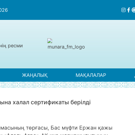
2026
нің ресми
ЖАҢАЛЫҚ
МАҚАЛАЛАР
ына халал сертификаты берілді
рмасының төрғасы, Бас мүфти Ержан қажы