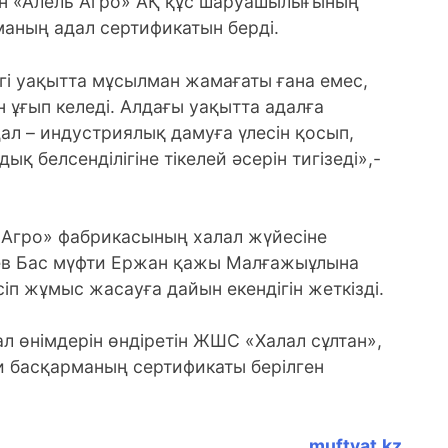
ін «Алель Агро» АҚ құс шаруашылығының
маның адал сертификатын берді.
гі уақытта мұсылман жамағаты ғана емес,
н ұғып келеді. Алдағы уақытта адалға
ал – индустриялық дамуға үлесін қосып,
қ белсенділігіне тікелей әсерін тигізеді»,-
ь Агро» фабрикасының халал жүйесіне
ев Бас мүфти Ержан қажы Малғажыұлына
іп жұмыс жасауға дайын екендігін жеткізді.
лал өнімдерін өндіретін ЖШС «Халал сұлтан»,
 басқарманың сертификаты берілген
muftyat.kz