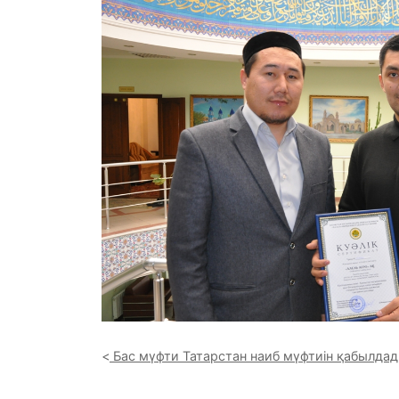
Бас мүфти Татарстан наиб мүфтиін қабылда