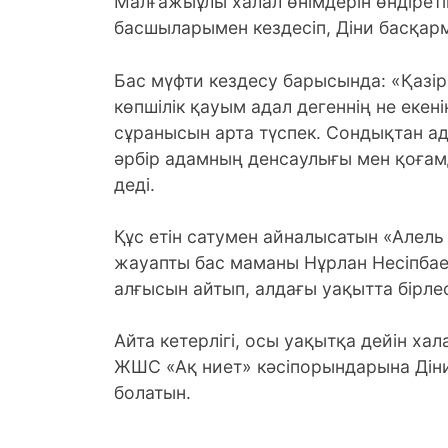
Малғажыұлы халал өнімдерін өндірет
басшыларымен кездесіп, Діни басқар
Бас мүфти кездесу барысында: «Қазір
көпшілік қауым адал дегеннің не екені
сұранысын арта түспек. Сондықтан ад
әрбір адамның денсаулығы мен қоғамды
деді.
Құс етін сатумен айналысатын «Алел
жауапты бас маманы Нұрлан Несіпба
алғысын айтып, алдағы уақытта бірлес
Айта кетерлігі, осы уақытқа дейін ха
ЖШС «Ақ ниет» кәсіпорындарына Діни
болатын.