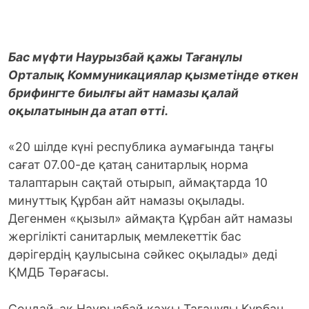
Бас мүфти Наурызбай қажы Тағанұлы
Орталық Коммуникациялар қызметінде өткен
брифингте биылғы айт намазы қалай
оқылатынын да атап өтті.
«20 шілде күні республика аумағында таңғы
сағат 07.00-де қатаң санитарлық норма
талаптарын сақтай отырып, аймақтарда 10
минуттық Құрбан айт намазы оқылады.
Дегенмен «қызыл» аймақта Құрбан айт намазы
жергілікті санитарлық мемлекеттік бас
дәрігердің қаулысына сәйкес оқылады» деді
ҚМДБ Төрағасы.
Сондай-ақ Наурызбай қажы Тағанұлы Құрбан