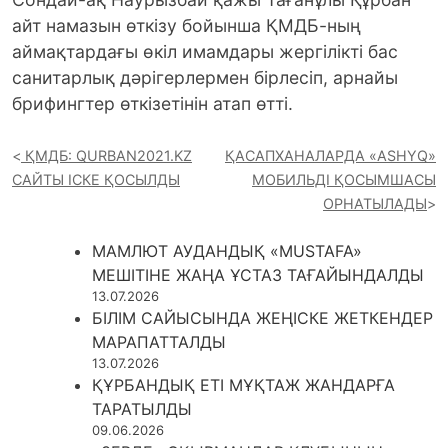
айт намазын өткізу бойынша ҚМДБ-ның
аймақтардағы өкіл имамдары жергілікті бас
санитарлық дәрігерлермен бірлесіп, арнайы
брифингтер өткізетінін атап өтті.
ҚМДБ: QURBAN2021.KZ
ҚАСАПХАНАЛАРДА «ASHYQ»
САЙТЫ ІСКЕ ҚОСЫЛДЫ
МОБИЛЬДІ ҚОСЫМШАСЫ
ОРНАТЫЛАДЫ
МАМЛЮТ АУДАНДЫҚ «MUSTAFA»
МЕШІТІНЕ ЖАҢА ҰСТАЗ ТАҒАЙЫНДАЛДЫ
13.07.2026
БІЛІМ САЙЫСЫНДА ЖЕҢІСКЕ ЖЕТКЕНДЕР
МАРАПАТТАЛДЫ
13.07.2026
ҚҰРБАНДЫҚ ЕТІ МҰҚТАЖ ЖАНДАРҒА
ТАРАТЫЛДЫ
09.06.2026