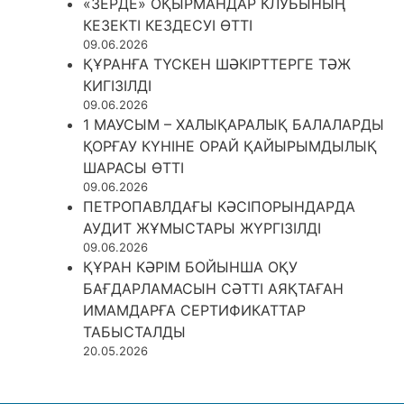
«ЗЕРДЕ» ОҚЫРМАНДАР КЛУБЫНЫҢ
КЕЗЕКТІ КЕЗДЕСУІ ӨТТІ
09.06.2026
ҚҰРАНҒА ТҮСКЕН ШӘКІРТТЕРГЕ ТӘЖ
КИГІЗІЛДІ
09.06.2026
1 МАУСЫМ – ХАЛЫҚАРАЛЫҚ БАЛАЛАРДЫ
ҚОРҒАУ КҮНІНЕ ОРАЙ ҚАЙЫРЫМДЫЛЫҚ
ШАРАСЫ ӨТТІ
09.06.2026
ПЕТРОПАВЛДАҒЫ КӘСІПОРЫНДАРДА
АУДИТ ЖҰМЫСТАРЫ ЖҮРГІЗІЛДІ
09.06.2026
ҚҰРАН КӘРІМ БОЙЫНША ОҚУ
БАҒДАРЛАМАСЫН СӘТТІ АЯҚТАҒАН
ИМАМДАРҒА СЕРТИФИКАТТАР
ТАБЫСТАЛДЫ
20.05.2026