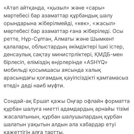
«Атап айтқанда, «қызыл» және «сары»
мәртебесі бар азаматтар құрбандық шалу
орындарына жіберілмейді, «көк», «жасыл»
мәртебесі бар азаматтар ғана жіберіледі. Осы
ретте, Нұр-Сұлтан, Алматы және Шымкент
қалалары, облыстардың әкімдіктері Ішкі істер,
денсаулық сақтау министрліктері, ҚМДБ-мен
бірлесіп, еліміздің өңірлерінде «ASHYQ»
мобильді қосымшасы аясында халық
арасындағы қоғамдық қауіпсіздікті қамтамасыз
етеді» деді наиб мүфти.
Сондай-ақ Ершат қажы Оңғар офлайн форматта
құрбан шалуға ниетті адамдардың арнайы тізімі
жасалатынын, құрбан шалушылардың құрбан
шалатын уақытын алдын ала хабардар етуі
қажеттігін алға тартты.