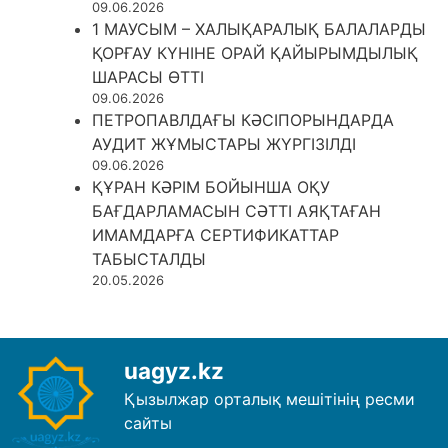
09.06.2026
1 МАУСЫМ – ХАЛЫҚАРАЛЫҚ БАЛАЛАРДЫ
ҚОРҒАУ КҮНІНЕ ОРАЙ ҚАЙЫРЫМДЫЛЫҚ
ШАРАСЫ ӨТТІ
09.06.2026
ПЕТРОПАВЛДАҒЫ КӘСІПОРЫНДАРДА
АУДИТ ЖҰМЫСТАРЫ ЖҮРГІЗІЛДІ
09.06.2026
ҚҰРАН КӘРІМ БОЙЫНША ОҚУ
БАҒДАРЛАМАСЫН СӘТТІ АЯҚТАҒАН
ИМАМДАРҒА СЕРТИФИКАТТАР
ТАБЫСТАЛДЫ
20.05.2026
uagyz.kz
Қызылжар орталық мешітінің ресми
сайты