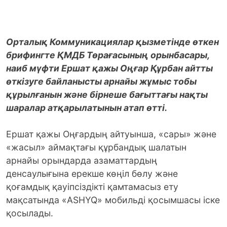
Орталық Коммуникациялар қызметінде өткен
брифингте ҚМДБ Төрағасының орынбасары,
наиб мүфти Ершат қажы Оңғар Құрбан айтты
өткізуге байланысты арнайы жұмыс тобы
құрылғанын және бірнеше бағыттағы нақты
шаралар атқарылатынын атап өтті.
Ершат қажы Оңғардың айтуынша, «сары» және
«жасыл» аймақтағы құрбандық шалатын
арнайы орындарда азаматтардың
денсаулығына ерекше көңіл бөлу және
қоғамдық қауіпсіздікті қамтамасыз ету
мақсатында «ASHYQ» мобильді қосымшасы іске
қосылады.