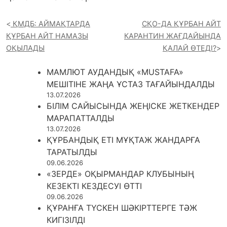
ҚМДБ: АЙМАҚТАРДА
СҚО-ДА ҚҰРБАН АЙТ
ҚҰРБАН АЙТ НАМАЗЫ
КАРАНТИН ЖАҒДАЙЫНДА
ОҚЫЛАДЫ
ҚАЛАЙ ӨТЕДІ?
МАМЛЮТ АУДАНДЫҚ «MUSTAFA»
МЕШІТІНЕ ЖАҢА ҰСТАЗ ТАҒАЙЫНДАЛДЫ
13.07.2026
БІЛІМ САЙЫСЫНДА ЖЕҢІСКЕ ЖЕТКЕНДЕР
МАРАПАТТАЛДЫ
13.07.2026
ҚҰРБАНДЫҚ ЕТІ МҰҚТАЖ ЖАНДАРҒА
ТАРАТЫЛДЫ
09.06.2026
«ЗЕРДЕ» ОҚЫРМАНДАР КЛУБЫНЫҢ
КЕЗЕКТІ КЕЗДЕСУІ ӨТТІ
09.06.2026
ҚҰРАНҒА ТҮСКЕН ШӘКІРТТЕРГЕ ТӘЖ
КИГІЗІЛДІ