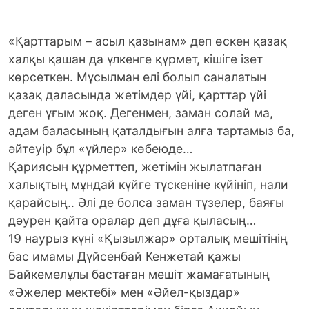
«Қарттарым – асыл қазынам» деп өскен қазақ
халқы қашан да үлкенге құрмет, кішіге ізет
көрсеткен. Мұсылман елі болып саналатын
қазақ даласында жетімдер үйі, қарттар үйі
деген ұғым жоқ. Дегенмен, заман солай ма,
адам баласының қаталдығын алға тартамыз ба,
әйтеуір бұл «үйлер» көбеюде…
Қариясын құрметтеп, жетімін жылатпаған
халықтың мұндай күйге түскеніне күйініп, нали
қарайсың.. Әлі де болса заман түзелер, баяғы
дәурен қайта оралар деп дұға қыласың…
19 наурыз күні «Қызылжар» орталық мешітінің
бас имамы Дүйсенбай Кенжетай қажы
Байкемелұлы бастаған мешіт жамағатының
«Әжелер мектебі» мен «Әйел-қыздар»