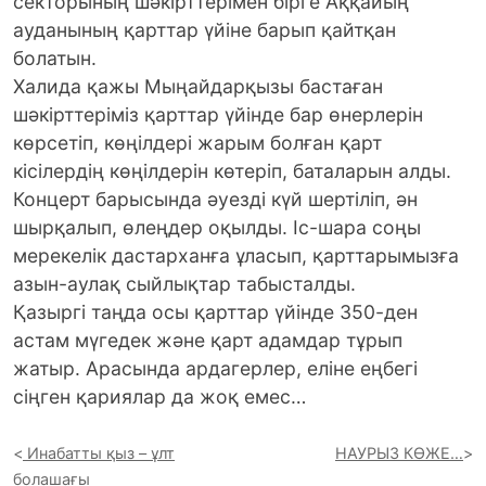
секторының шәкірттерімен бірге Аққайың
ауданының қарттар үйіне барып қайтқан
болатын.
Халида қажы Мыңайдарқызы бастаған
шәкірттеріміз қарттар үйінде бар өнерлерін
көрсетіп, көңілдері жарым болған қарт
кісілердің көңілдерін көтеріп, баталарын алды.
Концерт барысында әуезді күй шертіліп, ән
шырқалып, өлеңдер оқылды. Іс-шара соңы
мерекелік дастарханға ұласып, қарттарымызға
азын-аулақ сыйлықтар табысталды.
Қазыргі таңда осы қарттар үйінде 350-ден
астам мүгедек және қарт адамдар тұрып
жатыр. Арасында ардагерлер, еліне еңбегі
сіңген қариялар да жоқ емес…
Инабатты қыз – ұлт
НАУРЫЗ КӨЖЕ…
болашағы