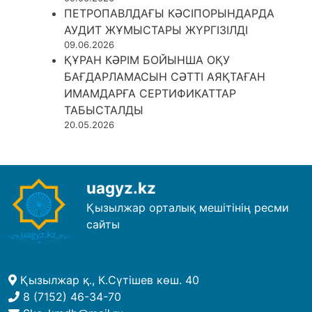
ПЕТРОПАВЛДАҒЫ КӘСІПОРЫНДАРДА
АУДИТ ЖҰМЫСТАРЫ ЖҮРГІЗІЛДІ
09.06.2026
ҚҰРАН КӘРІМ БОЙЫНША ОҚУ
БАҒДАРЛАМАСЫН СӘТТІ АЯҚТАҒАН
ИМАМДАРҒА СЕРТИФИКАТТАР
ТАБЫСТАЛДЫ
20.05.2026
uagyz.kz
Қызылжар орталық мешітінің ресми
сайты
Қызылжар қ., К.Сүтішев көш. 40
8 (7152) 46-34-70