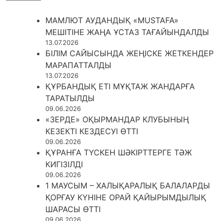
МАМЛЮТ АУДАНДЫҚ «MUSTAFA»
МЕШІТІНЕ ЖАҢА ҰСТАЗ ТАҒАЙЫНДАЛДЫ
13.07.2026
БІЛІМ САЙЫСЫНДА ЖЕҢІСКЕ ЖЕТКЕНДЕР
МАРАПАТТАЛДЫ
13.07.2026
ҚҰРБАНДЫҚ ЕТІ МҰҚТАЖ ЖАНДАРҒА
ТАРАТЫЛДЫ
09.06.2026
«ЗЕРДЕ» ОҚЫРМАНДАР КЛУБЫНЫҢ
КЕЗЕКТІ КЕЗДЕСУІ ӨТТІ
09.06.2026
ҚҰРАНҒА ТҮСКЕН ШӘКІРТТЕРГЕ ТӘЖ
КИГІЗІЛДІ
09.06.2026
1 МАУСЫМ – ХАЛЫҚАРАЛЫҚ БАЛАЛАРДЫ
ҚОРҒАУ КҮНІНЕ ОРАЙ ҚАЙЫРЫМДЫЛЫҚ
ШАРАСЫ ӨТТІ
09.06.2026