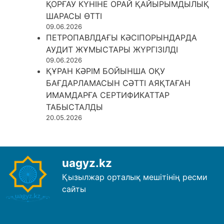
ҚОРҒАУ КҮНІНЕ ОРАЙ ҚАЙЫРЫМДЫЛЫҚ
ШАРАСЫ ӨТТІ
09.06.2026
ПЕТРОПАВЛДАҒЫ КӘСІПОРЫНДАРДА
АУДИТ ЖҰМЫСТАРЫ ЖҮРГІЗІЛДІ
09.06.2026
ҚҰРАН КӘРІМ БОЙЫНША ОҚУ
БАҒДАРЛАМАСЫН СӘТТІ АЯҚТАҒАН
ИМАМДАРҒА СЕРТИФИКАТТАР
ТАБЫСТАЛДЫ
20.05.2026
uagyz.kz
Қызылжар орталық мешітінің ресми
сайты