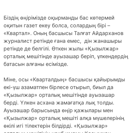
Біздің өңірімізде оқырманды бас көтермей
оқитын газет екеу болса, солардың бірі –
«Квартал». Оның басшысы Талғат Айдарханов
журналист ретінде ғана емес, дін жанашыры
ретінде де белгілі. Өткен жылы «Қызылжар»
орталық мешітінде ауызашар беріп, үлкендердің
батасын алғаны есімізде.
Міне, осы «Кварталдың» басшысы қайырымды
екі-үш азаматпен бірлесе отырып, биыл да
«Қызылжар» орталық мешітінде ауызашар
берді. Үлкен асхана жамағатқа лық толды.
Ауызашар барысында өңір қажылары мен
«Қызылжар» орталық мешіті алқа мүшелерінің
өкілі игі тілектерін білдірді. «Қызылжар»