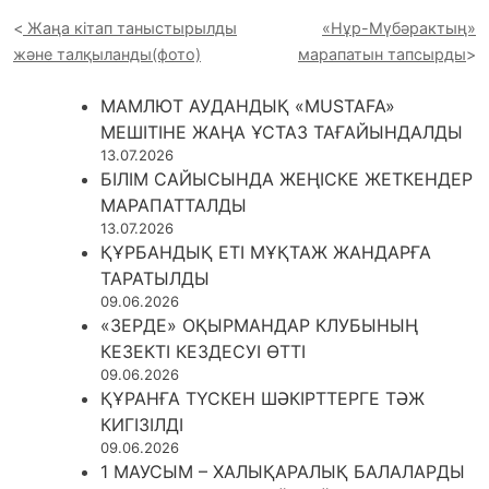
Жаңа кітап таныстырылды
«Нұр-Мүбәрактың»
және талқыланды(фото)
марапатын тапсырды
МАМЛЮТ АУДАНДЫҚ «MUSTAFA»
МЕШІТІНЕ ЖАҢА ҰСТАЗ ТАҒАЙЫНДАЛДЫ
13.07.2026
БІЛІМ САЙЫСЫНДА ЖЕҢІСКЕ ЖЕТКЕНДЕР
МАРАПАТТАЛДЫ
13.07.2026
ҚҰРБАНДЫҚ ЕТІ МҰҚТАЖ ЖАНДАРҒА
ТАРАТЫЛДЫ
09.06.2026
«ЗЕРДЕ» ОҚЫРМАНДАР КЛУБЫНЫҢ
КЕЗЕКТІ КЕЗДЕСУІ ӨТТІ
09.06.2026
ҚҰРАНҒА ТҮСКЕН ШӘКІРТТЕРГЕ ТӘЖ
КИГІЗІЛДІ
09.06.2026
1 МАУСЫМ – ХАЛЫҚАРАЛЫҚ БАЛАЛАРДЫ