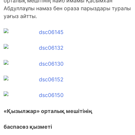
орталық мешітінің наиб имамы Қасымхан
Абдуллаұлы намаз бен ораза парыздары туралы
уағыз айтты.
«Қызылжар» орталық мешітінің
баспасөз қызметі