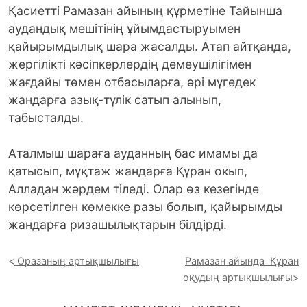
Қасиетті Рамазан айының құрметіне Тайынша
аудандық мешітінің ұйымдастыруымен
қайырымдылық шара жасалды. Атап айтқанда,
жергілікті кәсіпкерлердің демеушілігімен
жағдайы төмен отбасыларға, әрі мүгедек
жандарға азық-түлік сатып алынып,
табысталды.
Аталмыш шараға ауданның бас имамы да
қатысып, мұқтаж жандарға Құран окып,
Алладан жәрдем тіледі. Олар өз кезегінде
көрсетілген көмекке разы болып, қайырымды
жандарға ризашылықтарын білдірді.
Оразаның артықшылығы
Рамазан айында Құран
оқудың артықшылығы