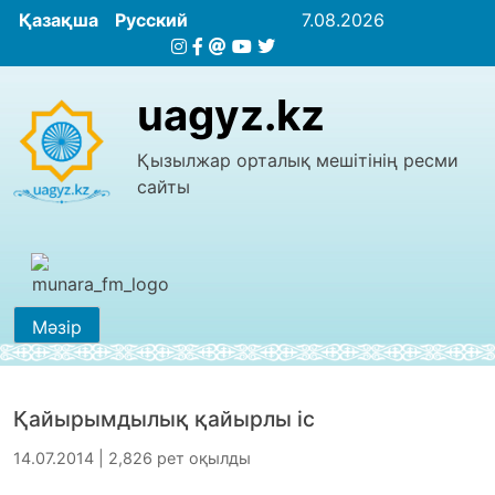
Қазақша
Русский
7.08.2026
uagyz.kz
Қызылжар орталық мешітінің ресми
сайты
Мәзір
Қайырымдылық қайырлы іс
14.07.2014 | 2,826 рет оқылды