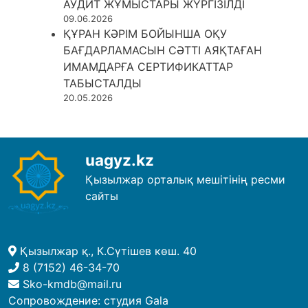
АУДИТ ЖҰМЫСТАРЫ ЖҮРГІЗІЛДІ
09.06.2026
ҚҰРАН КӘРІМ БОЙЫНША ОҚУ
БАҒДАРЛАМАСЫН СӘТТІ АЯҚТАҒАН
ИМАМДАРҒА СЕРТИФИКАТТАР
ТАБЫСТАЛДЫ
20.05.2026
uagyz.kz
Қызылжар орталық мешітінің ресми
сайты
Қызылжар қ., К.Сүтішев көш. 40
8 (7152) 46-34-70
Sko-kmdb@mail.ru
Сопровождение:
студия Gala