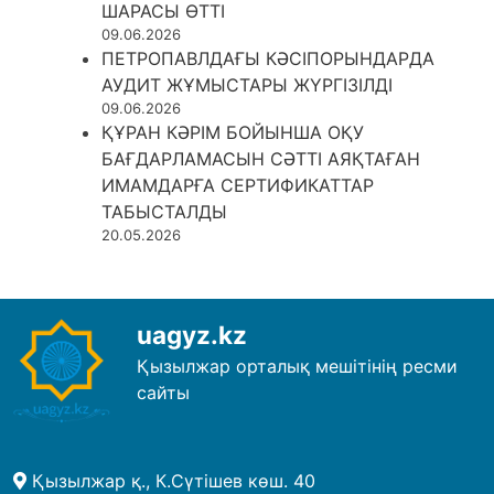
ШАРАСЫ ӨТТІ
09.06.2026
ПЕТРОПАВЛДАҒЫ КӘСІПОРЫНДАРДА
АУДИТ ЖҰМЫСТАРЫ ЖҮРГІЗІЛДІ
09.06.2026
ҚҰРАН КӘРІМ БОЙЫНША ОҚУ
БАҒДАРЛАМАСЫН СӘТТІ АЯҚТАҒАН
ИМАМДАРҒА СЕРТИФИКАТТАР
ТАБЫСТАЛДЫ
20.05.2026
uagyz.kz
Қызылжар орталық мешітінің ресми
сайты
Қызылжар қ., К.Сүтішев көш. 40