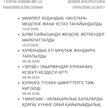
ҚМДБ: Құрбан айт 12
Әскери институттағы
қыркүйекте басталады
«Дөңгелек үстел»
МАМЛЮТ АУДАНДЫҚ «MUSTAFA»
МЕШІТІНЕ ЖАҢА ҰСТАЗ ТАҒАЙЫНДАЛДЫ
13.07.2026
БІЛІМ САЙЫСЫНДА ЖЕҢІСКЕ ЖЕТКЕНДЕР
МАРАПАТТАЛДЫ
13.07.2026
ҚҰРБАНДЫҚ ЕТІ МҰҚТАЖ ЖАНДАРҒА
ТАРАТЫЛДЫ
09.06.2026
«ЗЕРДЕ» ОҚЫРМАНДАР КЛУБЫНЫҢ
КЕЗЕКТІ КЕЗДЕСУІ ӨТТІ
09.06.2026
ҚҰРАНҒА ТҮСКЕН ШӘКІРТТЕРГЕ ТӘЖ
КИГІЗІЛДІ
09.06.2026
1 МАУСЫМ – ХАЛЫҚАРАЛЫҚ БАЛАЛАРДЫ
ҚОРҒАУ КҮНІНЕ ОРАЙ ҚАЙЫРЫМДЫЛЫҚ