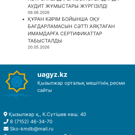
АУДИТ ЖҰМЫСТАРЫ ЖҮРГІЗІЛДІ
09.06.2026
ҚҰРАН КӘРІМ БОЙЫНША ОҚУ
БАҒДАРЛАМАСЫН СӘТТІ АЯҚТАҒАН
ИМАМДАРҒА СЕРТИФИКАТТАР
ТАБЫСТАЛДЫ
20.05.2026
uagyz.kz
Қызылжар орталық мешітінің ресми
сайты
Қызылжар қ., К.Сүтішев көш. 40
8 (7152) 46-34-70
Sko-kmdb@mail.ru