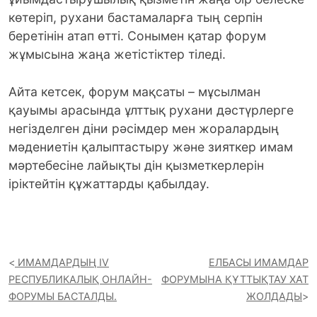
көтеріп, рухани бастамаларға тың серпін
беретінін атап өтті. Сонымен қатар форум
жұмысына жаңа жетістіктер тіледі.
Айта кетсек, форум мақсаты – мұсылман
қауымы арасында ұлттық рухани дәстүрлерге
негізделген діни рәсімдер мен жоралардың
мәдениетін қалыптастыру және зияткер имам
мәртебесіне лайықты дін қызметкерлерін
іріктейтін құжаттарды қабылдау.
ИМАМДАРДЫҢ ІV
ЕЛБАСЫ ИМАМДАР
РЕСПУБЛИКАЛЫҚ ОНЛАЙН-
ФОРУМЫНА ҚҰТТЫҚТАУ ХАТ
ФОРУМЫ БАСТАЛДЫ.
ЖОЛДАДЫ