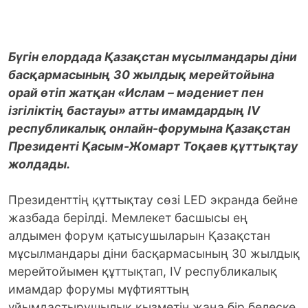
Бүгін елордада Қазақстан мұсылмандары діни
басқармасының 30 жылдық мерейтойына
орай өтіп жатқан «Ислам – мәдениет пен
ізгіліктің бастауы» атты имамдардың IV
республикалық онлайн-форумына Қазақстан
Президенті Қасым-Жомарт Тоқаев құттықтау
жолдады.
Президенттің құттықтау сөзі LED экранда бейне
жазбада берілді. Мемлекет басшысы ең
алдымен форум қатысушыларын Қазақстан
мұсылмандары діни басқармасының 30 жылдық
мерейтойымен құттықтап, IV республикалық
имамдар форумы мүфтияттың
ұйымдастырушылық қызметін жаңа бір белеске