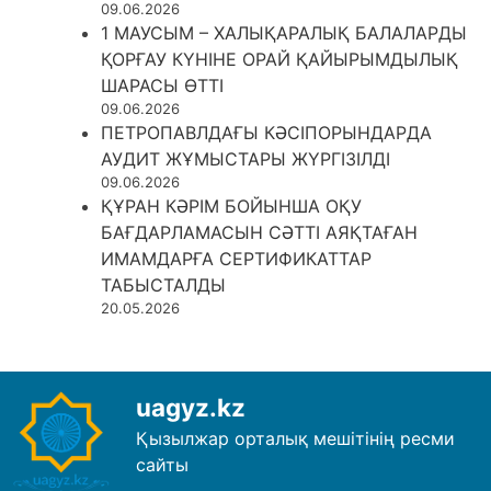
09.06.2026
1 МАУСЫМ – ХАЛЫҚАРАЛЫҚ БАЛАЛАРДЫ
ҚОРҒАУ КҮНІНЕ ОРАЙ ҚАЙЫРЫМДЫЛЫҚ
ШАРАСЫ ӨТТІ
09.06.2026
ПЕТРОПАВЛДАҒЫ КӘСІПОРЫНДАРДА
АУДИТ ЖҰМЫСТАРЫ ЖҮРГІЗІЛДІ
09.06.2026
ҚҰРАН КӘРІМ БОЙЫНША ОҚУ
БАҒДАРЛАМАСЫН СӘТТІ АЯҚТАҒАН
ИМАМДАРҒА СЕРТИФИКАТТАР
ТАБЫСТАЛДЫ
20.05.2026
uagyz.kz
Қызылжар орталық мешітінің ресми
сайты