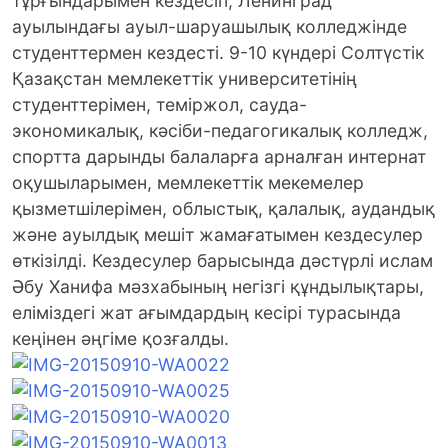
тұрғындарымен кездесіп, Ленинград
ауылындағы ауыл-шаруашылық колледжінде
студенттермен кездесті. 9-10 күндері Солтүстiк
Қазақстан мемлекеттiк университетiнiң
студенттерiмен, темiржол, сауда-
экономикалық, кәсiби-педагогикалық колледж,
спортта дарынды балаларға арналған интернат
оқушыларымен, мемлекеттiк мекемелер
қызметшiлерiмен, облыстық, қалалық, аудандық
және ауылдық мешiт жамағатымен кездесулер
өткiзiлдi. Кездесулер барысында дәстүрлi ислам
Әбу Ханифа мәзхабының негiзгi құндылықтары,
еліміздегі жат ағымдардың кесірі турасында
кеңінен әңгіме қозғалды.