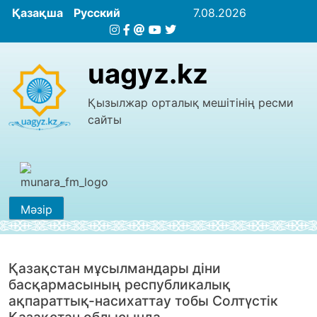
Қазақша
Русский
7.08.2026
uagyz.kz
Қызылжар орталық мешітінің ресми
сайты
Мәзір
Қазақстан мұсылмандары діни
басқармасының республикалық
ақпараттық-насихаттау тобы Солтүстік
Қазақстан облысында