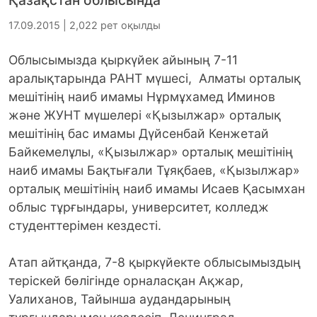
17.09.2015 | 2,022 рет оқылды
Облысымызда қыркүйек айының 7-11
аралықтарында РАНТ мүшесі, Алматы орталық
мешiтiнiң наиб имамы Нұрмұхамед Иминов
және ЖУНТ мүшелері «Қызылжар» орталық
мешiтiнiң бас имамы Дүйсенбай Кенжетай
Байкемелұлы, «Қызылжар» орталық мешiтiнiң
наиб имамы Бақтығали Тұяқбаев, «Қызылжар»
орталық мешiтiнiң наиб имамы Исаев Қасымхан
облыс тұрғындары, университет, колледж
студенттерімен кездесті.
Атап айтқанда, 7-8 қыркүйекте облысымыздың
теріскей бөлігінде орналасқан Ақжар,
Уалиханов, Тайынша аудандарының