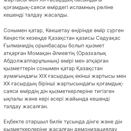
қоғамдық-саяси өмірдегі исламның рөліне
кешенді талдау жасалды.
Сонымен қатар, Көкшетау өңірінде өмір сүрген
Кеңестік кезеңде Қазақстан қазисы Сәдуақас
Ғылманидің орынбасары болып қызмет
атқарған Момақан Әлиевтің (Оразхалық
Абдолжаппарұлының) өмірі мен атқарған
қызметтерін сонымен қатар Қазақстан
аумағындағы XIX ғасырдың екінші жартысы мен
XX ғасырдың бірінші жартысындағы қоғамдық-
саяси өмірдің дін қызметкерлеріне тигізген
ықпалы және кері әсері жайында кешенді
талдау жасалған.
Еңбекте отаршыл билік тұсында дінге және дін
қызметкерлеріне жасалған демонизациялау