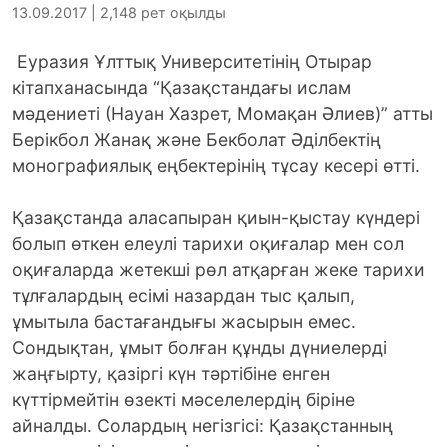
13.09.2017 | 2,148 рет оқылды
Еуразия Ұлттық Университетінің Отырар
кітапxанасында “Қазақстандағы ислам
мәдениеті (Науан Хазрет, Момақан Әлиев)” атты
Берікбол Жанақ және Бекболат Әділбектің
монографиялық еңбектерінің тұсау кесері өтті.
Қазақстанда аласапыран қиын-қыстау күндері
болып өткен елеулі тарихи оқиғалар мен сол
оқиғаларда жетекші рөл атқарған жеке тарихи
тұлғалардың есімі назардан тыс қалып,
ұмытыла бастағандығы жасырын емес.
Сондықтан, ұмыт болған құнды дүниелерді
жаңғырту, қазіргі күн тәртібіне енген
күттірмейтін өзекті мәселелердің біріне
айналды. Солардың негізгісі: Қазақстанның