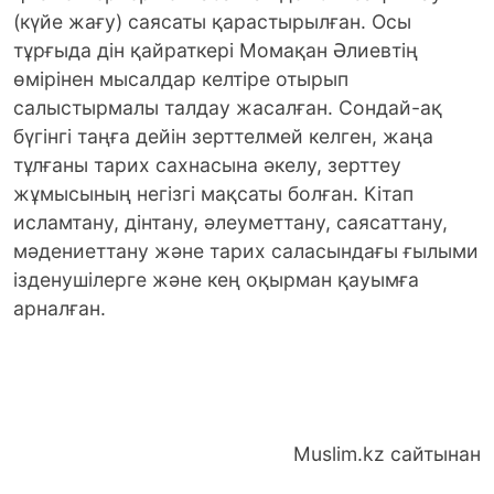
(күйе жағу) саясаты қарастырылған. Осы
тұрғыда дін қайраткері Момақан Әлиевтің
өмірінен мысалдар келтіре отырып
салыстырмалы талдау жасалған. Сондай-ақ
бүгінгі таңға дейін зерттелмей келген, жаңа
тұлғаны тарих сахнасына әкелу, зерттеу
жұмысының негізгі мақсаты болған. Кітап
исламтану, дінтану, әлеуметтану, саясаттану,
мәдениеттану және тарих саласындағы ғылыми
ізденушілерге және кең оқырман қауымға
арналған.
Muslim.kz сайтынан