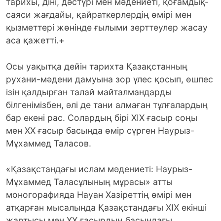
тарихы, діні, дәстүрі мен мәдениеті, қоғамдық-
саяси жағдайы, қайраткерлердің өмірі мен
қызметтері жөнінде ғылыми зерттеулер жасау
аса қажетті.
+
Осы уақытқа дейін тарихта Қазақстанның
рухани-мәдени дамуына зор үлес қосып, өшпес
ізін қалдырған талай майталмандарды
білгенімізбен, әлі де тани алмаған тұлғалардың
бар екені рас. Солардың бірі XIX ғасыр соңы
мен XX ғасыр басында өмір сүрген Наурыз-
Мұхаммед Таласов.
«Қазақстандағы ислам мәдениеті: Наурыз-
Мұхаммед Таласұлының мұрасы» атты
моногорафияда Науан Хазіреттің өмірі мен
атқарған мысалында Қазақстандағы XIX екінші
жартысы мен XX ғасырдың басындағы