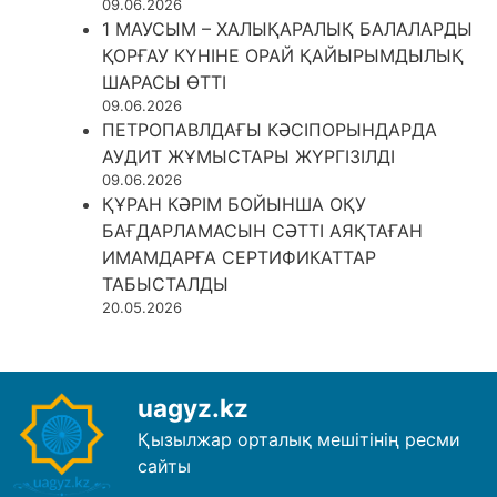
09.06.2026
1 МАУСЫМ – ХАЛЫҚАРАЛЫҚ БАЛАЛАРДЫ
ҚОРҒАУ КҮНІНЕ ОРАЙ ҚАЙЫРЫМДЫЛЫҚ
ШАРАСЫ ӨТТІ
09.06.2026
ПЕТРОПАВЛДАҒЫ КӘСІПОРЫНДАРДА
АУДИТ ЖҰМЫСТАРЫ ЖҮРГІЗІЛДІ
09.06.2026
ҚҰРАН КӘРІМ БОЙЫНША ОҚУ
БАҒДАРЛАМАСЫН СӘТТІ АЯҚТАҒАН
ИМАМДАРҒА СЕРТИФИКАТТАР
ТАБЫСТАЛДЫ
20.05.2026
uagyz.kz
Қызылжар орталық мешітінің ресми
сайты