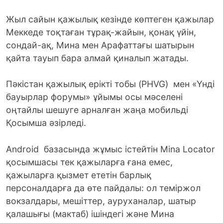
Жыл сайын қажылық кезінде көптеген қажылар
Меккеде тоқтаған тұрақ-жайын, қонақ үйін,
сондай-ақ, Мина мен Арафаттағы шатырын
қайта тауып бара алмай қиналып жатады.
Пәкістан қажылық ерікті тобы (PHVG) мен «Үнді
бауырлар форумы» ұйымы осы мәселені
оңтайлы шешуге арналған жаңа мобильді
Қосымша әзірледі.
Android базасында жұмыс істейтін Mina Locator
қосымшасы тек қажыларға ғана емес,
қажыларға қызмет ететін барлық
персоналдарға да өте пайдалы: ол теміржол
вокзалдары, мешіттер, ауруханалар, шатыр
қалашығы (мактаб) ішіндегі және Мина