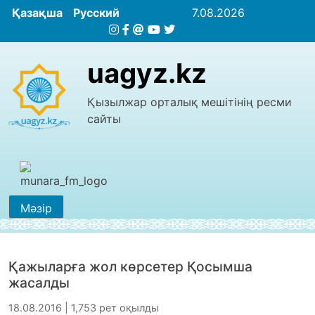
Қазақша
Русский
7.08.2026
uagyz.kz
Қызылжар орталық мешітінің ресми
сайты
Мәзір
Қажыларға жол көрсетер Қосымша
жасалды
18.08.2016 | 1,753 рет оқылды