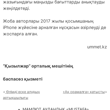
жазығындағы маңызды бағыттарды анықтауды
жеңілдетеді.
Жоба авторлары 2017 жылы қосымшаның
iPhone жүйесіне арналған нұсқасын әзірлеуді де
жоспарға алған.
ummet.kz
“Қызылжар” орталық мешітінің
баспасөз қызметі
Өлімді еске алудың
«Ақ орамалға» қатысты
артықшылығы
МАМЛЮТ АУДАНДЫҚ «MUSTAFA»