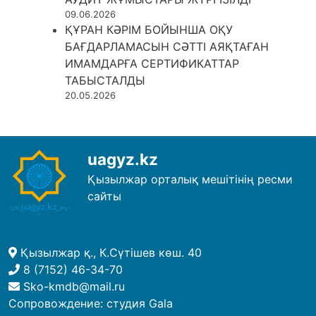
09.06.2026
ҚҰРАН КӘРІМ БОЙЫНША ОҚУ
БАҒДАРЛАМАСЫН СӘТТІ АЯҚТАҒАН
ИМАМДАРҒА СЕРТИФИКАТТАР
ТАБЫСТАЛДЫ
20.05.2026
uagyz.kz
Қызылжар орталық мешітінің ресми
сайты
Қызылжар қ., К.Сүтішев көш. 40
8 (7152) 46-34-70
Sko-kmdb@mail.ru
Сопровождение:
студия Gala