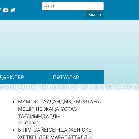
ДӘРІСТЕР
ПӘТУАЛАР
МАМЛЮТ АУДАНДЫҚ «MUSTAFA»
МЕШІТІНЕ ЖАҢА ҰСТАЗ
ТАҒАЙЫНДАЛДЫ
13.07.2026
БІЛІМ САЙЫСЫНДА ЖЕҢІСКЕ
ЖЕТКЕНДЕР МАРАПАТТАЛДЫ