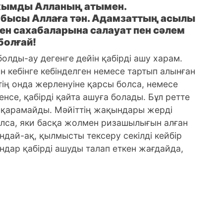
ахымды Алланың атымен.
бысы Аллаға тән. Адамзаттың асылы
н сахабаларына салауат пен сәлем
болғай!
болды-ау дегенге дейiн қабiрдi ашу харам.
ан кебінге кебінделген немесе тартып алынған
тің онда жерленуіне қарсы болса, немеcе
енсе, қабірді қайта ашуға болады. Бұл ретте
 қарамайды. Мәйіттің жақындары жерді
алса, яки басқа жолмен ризашылығын алған
дай-ақ, қылмысты тексеру секілді кейбір
дар қабірді ашуды талап еткен жағдайда,