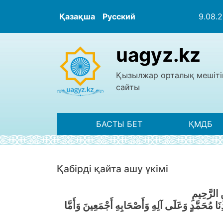
Қазақша
Русский
9.08.
uagyz.kz
Қызылжар орталық мешіті
сайты
БАСТЫ БЕТ
ҚМДБ
Қабiрдi қайта ашу үкімі
 الرَّحِيمِ
َا مُحَمَّدٍ وَعَلَى آلِهِ وَأَصْحَابِهِ أَجْمَعِينَ وَأَمَّا