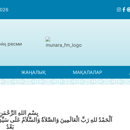
2026
нің ресми
ЖАҢАЛЫҚ
МАҚАЛАЛАР
بِسْمِ اللهِ الرَّحْمَنِ
اَلْحَمْدُ للهِ رَبِّ الْعَالَمِينَ وَالصَّلاَةُ وَالسَّلاَمُ عَلَى سَيِّدِن
بَعْدُ