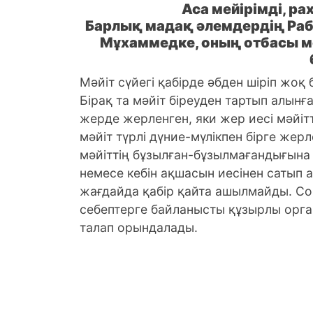
Аса мейірімді, р
Барлық мадақ әлемдердің Раб
Мұхаммедке, оның отбасы ме
Мәйiт сүйегi қабiрде әбден шiрiп жоқ 
Бірақ та мәйiт бiреуден тартып алынғ
жерде жерленген, яки жер иесi мәйіт
мәйiт түрлi дүние-мүлiкпен бiрге жерл
мәйiттiң бұзылған-бұзылмағандығына
немесе кебін ақшасын иесінен сатып 
жағдайда қабір қайта ашылмайды. Сон
себептерге байланысты құзырлы орган
талап орындалады.