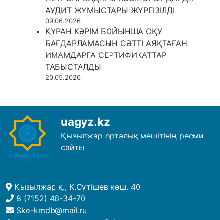
АУДИТ ЖҰМЫСТАРЫ ЖҮРГІЗІЛДІ
09.06.2026
ҚҰРАН КӘРІМ БОЙЫНША ОҚУ
БАҒДАРЛАМАСЫН СӘТТІ АЯҚТАҒАН
ИМАМДАРҒА СЕРТИФИКАТТАР
ТАБЫСТАЛДЫ
20.05.2026
uagyz.kz
Қызылжар орталық мешітінің ресми
сайты
Қызылжар қ., К.Сүтішев көш. 40
8 (7152) 46-34-70
Sko-kmdb@mail.ru