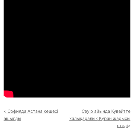
Софияда Астана көшесі
Сәуір айында Кувейтте
ашылды
халықаралық Құран жарысы
өтеді