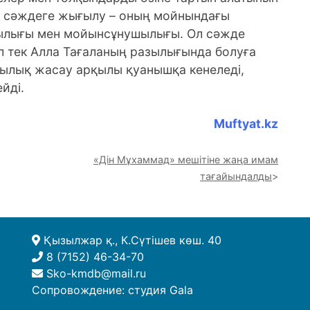
н сәждеге жығылу – оның мойнындағы
ылығы мен мойынсұнушылығы. Ол сәжде
ол тек Алла Тағаланың разылығында болуға
шылық жасау арқылы қуанышқа кенеледі,
йді.
Muftyat.kz
«Дін Мұхаммад» мешітіне жаңа имам
тағайындалды
Қызылжар қ., К.Сүтішев көш. 40
8 (7152) 46-34-70
Sko-kmdb@mail.ru
Сопровождение:
студия Gala