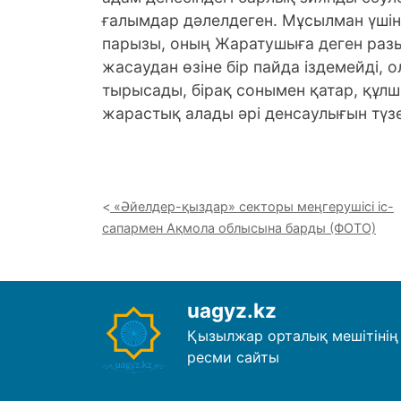
ғалымдар дәлелдеген. Мұсылман үші
парызы, оның Жаратушыға деген раз
жасаудан өзіне бір пайда іздемейді, 
тырысады, бірақ сонымен қатар, құл
жарастық алады әрі денсаулығын түзе
«Әйелдер-қыздар» секторы меңгерушісі іс-
сапармен Ақмола облысына барды (ФОТО)
uagyz.kz
Қызылжар орталық мешітінің
ресми сайты