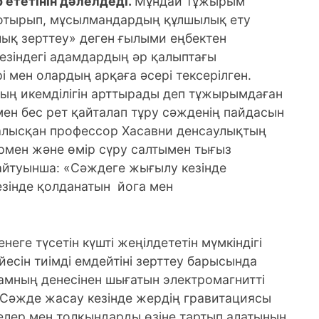
 ететінін дәлелдеді.
Мұндай тұжырым
отырып, мұсылмандардың құлшылық ету
лық зерттеу» деген ғылыми еңбектен
езіндегі адамдардың әр қалыптағы
мен олардың арқаға әсері тексерілген.
ың икемділігін арттырады деп тұжырымдаған
ен бес рет қайталап тұру сәжденің пайдасын
налысқан профессор Хасавни денсаулықтың
ормен және өмір сүру салтымен тығыз
 айтуынша: «Сәждеге жығылу кезінде
езінде қолданатын йога мен
неге түсетін күшті жеңілдететін мүмкіндігі
есін тиімді емдейтіні зерттеу барысында
адамның денесінен шығатын электромагнитті
. Сәжде жасау кезінде жердің гравитациясы
лелер мен толқындарды өзіне тартып алатынын