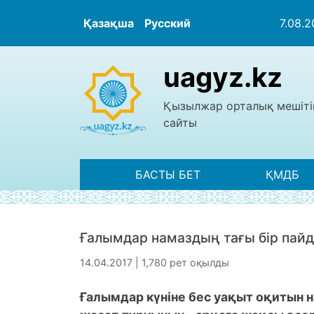
Қазақша
Русский
7.08.
uagyz.kz
Қызылжар орталық мешіті
сайты
БАСТЫ БЕТ
ҚМДБ
Ғалымдар намаздың тағы бір пай
14.04.2017 | 1,780 рет оқылды
Ғалымдар күніне бес уақыт оқитын 