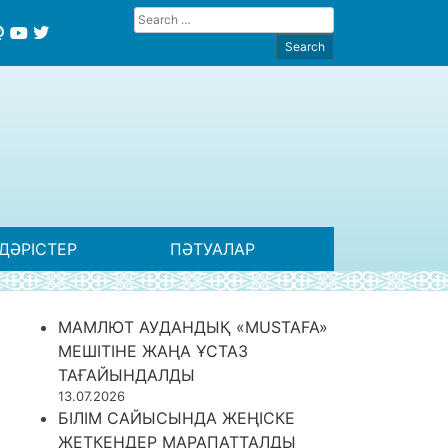
ДӘРІСТЕР
ПӘТУАЛАР
МАМЛЮТ АУДАНДЫҚ «MUSTAFA»
МЕШІТІНЕ ЖАҢА ҰСТАЗ
ТАҒАЙЫНДАЛДЫ
13.07.2026
БІЛІМ САЙЫСЫНДА ЖЕҢІСКЕ
ЖЕТКЕНДЕР МАРАПАТТАЛДЫ