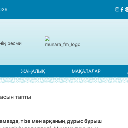
2026
нің ресми
ЖАҢАЛЫҚ
МАҚАЛАЛАР
дасын тапты
намазда, тізе мен арқаның дұрыс бұрыш