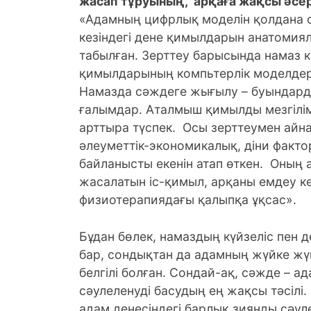
жасап тұруының, арқаға жақсы әсер
«Адамның цифрлық моделін қолдана 
кезіндегі дене қимылдарын анатомия
табылған.
Зерттеу барысында намаз к
қимылдарының компьтерлік моделдері 
Намазда сәждеге жығылу – буындард
ғалымдар. Аталмыш қимылды мезгілім
арттыра түспек. Осы зерттеумен ай
әлеуметтік-экономикалық, діни факт
байланысты екенін атап өткен. Оның
жасалатын іс-қимыл, арқаны емдеу к
физиотерапиядағы қалыпқа ұқсас».
Бұдан бөлек, намаздың күйзеліс пен де
бар, сондықтан да адамның жүйке жүй
белгілі болған. Сондай-ақ, сәжде – 
сәулеленуді басудың ең жақсы тәсілі
адам денесіндегі барлық зиянды сәу