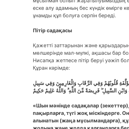
мұсылман болып жаратылуымыздың өзі
еске алу адамның бес күндік өмірге к
ұнамды құл болуға серпін береді.
Пітір садақасы
Қажетті заттарынан және қарыздарына
мөлшерінде мал-мүлкі, ақшасы бар бо
Нисапқа жетпесе пітір беруі уәжіп бо
Құран кәрімде:
ْمُؤَلَّفَةِ قُلُوبُهُمْ وَفِي الرِّقَابِ وَالْغَارِمِينَ وَفِي سَبِيلِ
ِ وَابْنِ السَّبِيلِ ۖ فَرِيضَةً مِّنَ اللَّهِ ۗ وَاللَّهُ عَلِيمٌ حَكِيمٌ
«Шын мәнінде садақалар (зекеттер),
пақырларға, түгі жоқ міскіндерге. О
алынатын (жаңа мұсылмандарға), құ
жолына және жолда қалғандарға беріл