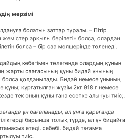
дің мерзімі
лдануға болатын заттар туралы. – Пітір
н жемістер арқылы берілетін болса, олардан
етін болса – бір саа мөлшерінде төленеді.
идайдың кебегімен төлегенде олардың құнын
ың жарты саағасының құны бидай ұнының
н болса қолданылады. Бидай немесе ұнының
е құны; құрғатылған жүзім 2кг 918 г немесе
кезде тек оның құны ғана есепке алынуы тиіс;.
арағанда ұн бағаланады, ал ұнға қарағанда
іліктерді барынша толық түрде, ал ұн бидайға
амасыз етеді, себебі, бидай тағамға
ртылуы тиіс.