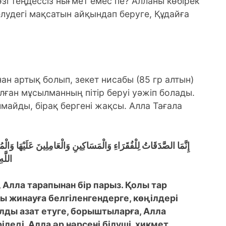
 теңдессіз нығмет емес пе? Алланы көбірек
елудегі мақсатын айқындап беруге, Құдайға
н артық болып, зекет нисабы (85 гр алтын)
лған мұсылманның пітір беруі уәжіп болады.
лмайды, бірақ бергені жақсы. Алла Тағала
إِنَّمَا الصَّدَقَاتُ لِلْفُقَرَاءِ وَالْمَسَاكِينِ وَالْعَامِلِينَ عَلَيْهَا وَال
اللَّه
 Алла тарапынан бір парыз. Қолы тар
ны жинауға белгіленгендерге, көңілдері
лды азат етуге, борыштыларға, Алла
еді. Алла әр нәрсені білуші, хикмет