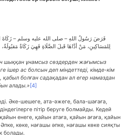
فَرَضَ رَسُولُ اللهِ – صلى الله عليه وسلم – زَكَاةَ الفِطرِ 
لِلمَسَاكِينِ، مَنْ أدَّاهَا قَبلَ الصَّلَاةِ فَهِيَ زَكَاةٌ مَقبُولَةٌ، 
ан шыққан ұнамсыз сөздерден жағымсыз
ге ішер ас болсын деп міндеттеді, кімде-кім
а, қабыл болған садақадан ал егер намаздан
бын алады.»
[4]
ді. Әке-шешеге, ата-әжеге, бала-шағаға,
індегілерге пітір беруге болмайды. Кедей
 қайын енеге, қайын атаға, қайын ағаға, қайын
ы. Әпке, көке, нағашы әпке, нағашы көке сияқты
ек болады.