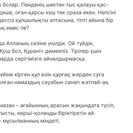
 болар. Пенденің шектен тыс қалауы қас-
деше, оған қарсы күш тек ораза екен. Нәпсіні
дессіз құлшылықты аптасына, тіпті айына бір
ық емес пе?
 Алланың сөзіне үңілдік. Ой түйдік,
ош бол, Құран!» демекпіз. Тірілер үшін
йларда серігімізге айналдырмасқа.
йіне кірген құл өзін құрғақ жерден суға
қылған намаздың сауабын санап жатпай-ақ
мазан – ағайынның арасын жақындата түсіп,
сты, көрші-қолаңды біріктіретін ай.
– мұсылманның міндеті.