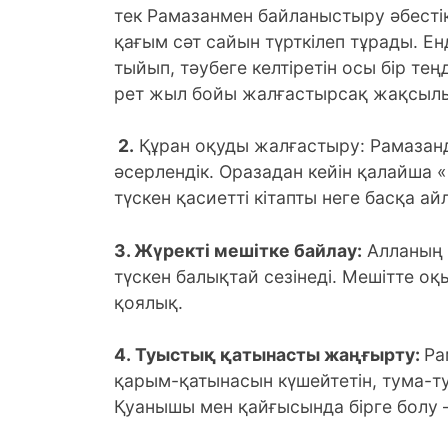
тек Рамазанмен байланыстыру әбестік
қағым сәт сайын түрткілеп тұрады. Ен
тыйып, тәубеге келтіретін осы бір тең
рет жыл бойы жалғастырсақ жақсыл
2.
Құран оқуды жалғастыру: Рамазанда
әсерлендік. Оразадан кейін қалайша «Қ
түскен қасиетті кітапты неге басқа а
3.
Жүректі мешітке байлау:
Алланың ү
түскен балықтай сезінеді. Мешітте о
қоялық.
4.
Туыстық қатынасты жаңғырту:
Ра
қарым-қатынасын күшейтетін, тума-туы
Қуанышы мен қайғысында бірге болу 