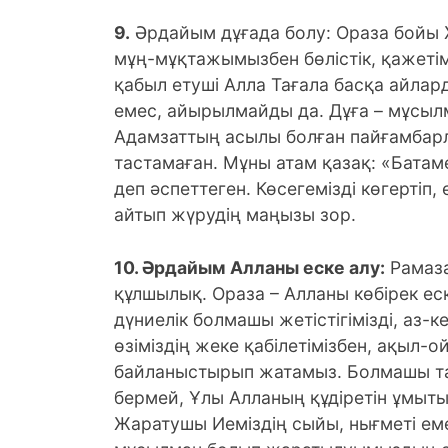
9.
Әрдайым дұғада болу: Ораза бойы Ж
мұң-мұқтажымызбен бөлістік, қажетім
қабыл етуші Алла Тағала басқа айлар
емес, айырылмайды да. Дұға – мұсылм
Адамзаттың асылы болған пайғамбарла
тастамаған. Мұны атам қазақ: «Батам
деп әспеттеген. Көсегемізді көгертіп, 
айтып жүрудің маңызы зор.
10.
Әрдайым Алланы еске алу:
Рамаза
құлшылық. Ораза – Алланы көбірек ес
дүниелік болмашы жетістігімізді, аз-
өзіміздің жеке қабілетімізбен, ақыл
байланыстырып жатамыз. Болмашы та
бермей, Ұлы Алланың құдіретін ұмыты
Жаратушы Иеміздің сыйы, нығметі ем