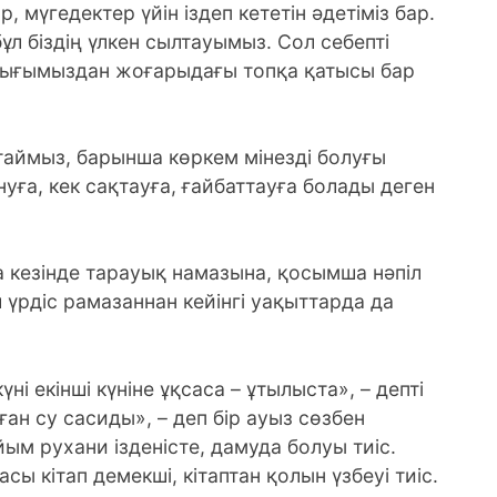
, мүгедектер үйін іздеп кететін әдетіміз бар.
л біздің үлкен сылтауымыз. Сол себепті
сылығымыздан жоғарыдағы топқа қатысы бар
аймыз, барынша көркем мінезді болуғы
уға, кек сақтауға, ғайбаттауға болады деген
 кезінде тарауық намазына, қосымша нәпіл
 үрдіс рамазаннан кейінгі уақыттарда да
і екінші күніне ұқсаса – ұтылыста», – депті
ған су сасиды», – деп бір ауыз сөзбен
ым рухани ізденісте, дамуда болуы тиіс.
 кітап демекші, кітаптан қолын үзбеуі тиіс.