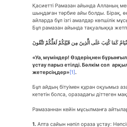
Қасиетті Рамазан айында Алланың мейі
шыңдаған тәрбие айы болды. Бірақ, өк
айларда бұл ізгі амалдар көпшілік м
Бұл рамазан айында тақуалыққа жетпег
صِّيَامُ كَمَا كُتِبَ عَلَى الَّذِينَ مِن قَبْلِكُمْ لَعَلَّكُمْ تَتَّقُونَ
«Уа, мүміндер! Өздеріңнен бұрынғыл
ұстау парыз етілді. Бәлкім сол арқ
жетерсіңдер»
[1]
.
Бұл айдың бітуімен құран оқуымыз а
кететін болса, оразадағы діттеген ма
Рамазаннан кейін мұсылманға айтыла
1.
Апта сайын нәпіл ораза ұстау: Нәпс