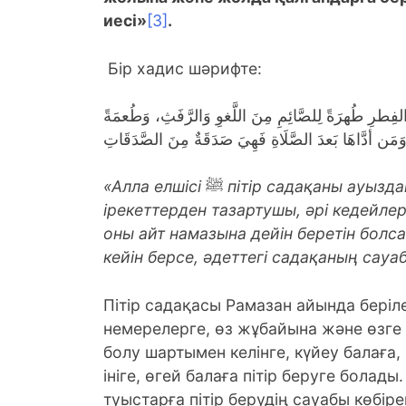
иесі»
[3]
.
Бір хадис шәрифте:
طُهرَةً لِلصَّائِمِ مِنَ اللَّغوِ وَالرَّفَثِ، وَطُعمَةً
وَمَن أدَّاهَا بَعدَ الصَّلَاةِ فَهِيَ صَدَقَةٌ مِنَ الصَّدَقَاتِ
«
Алла елшісі
ﷺ
пітір садақаны ауызд
ірекеттерден тазартушы, әрі кедейлер
оны айт намазына дейін беретін болс
кейін берсе, әдеттегі садақаның сауа
Пітір садақасы Рамазан айында беріле
немерелерге, өз жұбайына және өзге д
болу шартымен келінге, күйеу балаға,
ініге, өгей балаға пітір беруге болад
туыстарға пітір берудің сауабы көбір