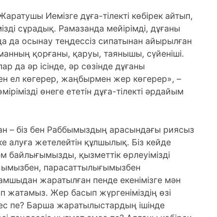
аратушы Иемізге дұға-тілекті көбірек айтып,
ізді сұрадық. Рамазанда мейірімді, дұғаны
да да осынау теңдессіз сипатынан айырылған
анның қорғаны, қаруы, таянышы, сүйеніші.
р да әр ісінде, әр сөзінде дұғаны
ен ел көгерер, жаңбырмен жер көгерер», –
өмірімізді өнеге ететін дұға-тілекті әрдайым
н – біз бен Раббымыздың арасындағы риясыз
ке алуға жетелейтін құлшылық. Біз кейде
кем байлығымызды, қызметтік өрлеуімізді
-ойымызбен, парасаттылығымызбен
мшыдан жаратылған пенде екенімізге мән
п жатамыз. Жер басып жүргеніміздің өзі
ес пе? Барша жаратылыстардың ішінде