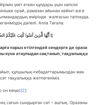
рімін үміт еткен құлдары үшін нәпсіні
інішке орай, рамазан айынан кейінгі өзге
ұсылмандардың өмірінде жалғасын таппауда.
еніміздің дәлелі. Алла Тағала:
يَا أَيُّهَا الَّذِينَ آمَنُوا كُتِبَ عَلَيْكُمُ ال
арға парыз етілгендей сендерге де ораза
ылы күнә атаулыдан сақтанып, тақуалыққа
зайып, құлшылық-ғибадаттарымыздан мән
қсат тақуалыққа жетпегеніміз.
р он кеңес
[2]
:
інің сағын сындырған сәт – аштық. Оразаны