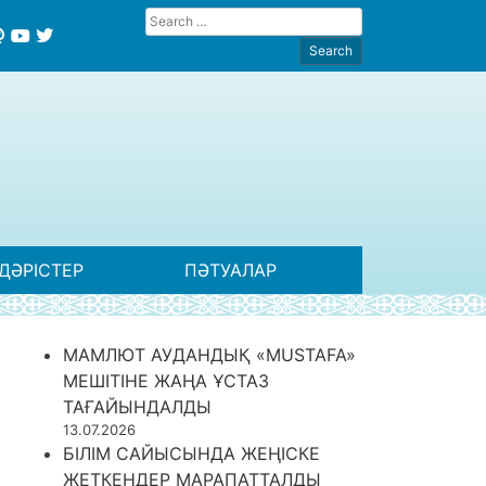
ДӘРІСТЕР
ПӘТУАЛАР
МАМЛЮТ АУДАНДЫҚ «MUSTAFA»
МЕШІТІНЕ ЖАҢА ҰСТАЗ
ТАҒАЙЫНДАЛДЫ
13.07.2026
БІЛІМ САЙЫСЫНДА ЖЕҢІСКЕ
ЖЕТКЕНДЕР МАРАПАТТАЛДЫ