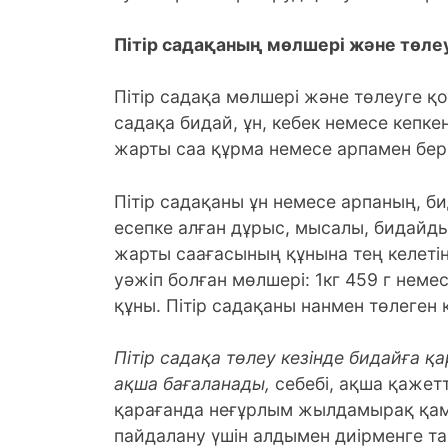
Пітір садақаның мөлшері және төлеу
Пітір садақа мөлшері және төлеуге қо
садақа бидай, ұн, кебек немесе кепке
жарты саа құрма немесе арпамен беріл
Пітір садақаны ұн немесе арпаның, б
есепке алған дұрыс, мысалы, бидайд
жарты саағасының құнына тең келеті
уәжіп болған мөлшері: 1кг 459 г немес
құны. Пітір садақаны нанмен төлеген 
Пітір садақа төлеу кезінде бидайға қ
ақша бағаланады,
себебі, ақша қажетт
қарағанда неғұрлым жылдамырақ қамт
пайдалану үшін алдымен диірменге та