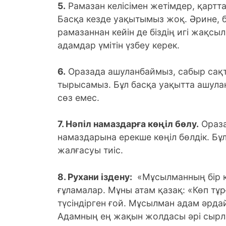
5.
Рамазан келісімен жетімдер, қарттар
Басқа кезде уақытымыз жоқ. Әрине, бұ
рамазаннан кейін де біздің игі жақ
адамдар үмітін үзбеу керек.
6.
Оразада ашуланбаймыз, сабыр сақт
тырысамыз. Бұл басқа уақытта ашулан
сөз емес.
7.
Нәпіл намаздарға көңіл бөлу.
Ораза
намаздарына ерекше көңіл бөлдік. Бұл
жалғасуы тиіс.
8.
Рухани іздену:
«Мұсылманның бір күн
ғұламалар. Мұны атам қазақ: «Көп тұр
түсіндірген ғой. Мұсылман адам әрдай
Адамның ең жақын жолдасы әрі сырласы