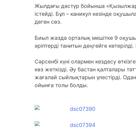
Жылдағы дәстүр бойынша «Қызылжар»
істейді. Бұл – каникул кезінде оқушыл
деген сөз.
Биыл жазда орталық мешітке 9 оқушы 
әріптерді танитын деңгейге көтерілді.
Сәрсенбі күні олармен кездесу өткізге
көз жеткізді. Әу бастан қалталары тә
жағалай сыйлықтарын үлестірді. Одан
ойынға толы болды.