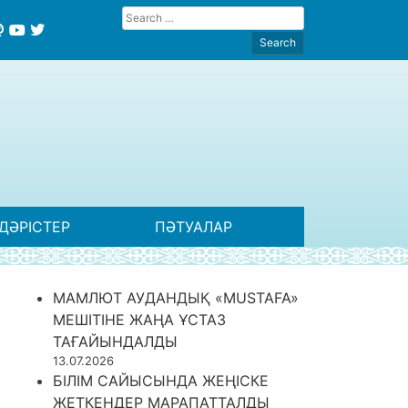
ДӘРІСТЕР
ПӘТУАЛАР
МАМЛЮТ АУДАНДЫҚ «MUSTAFA»
МЕШІТІНЕ ЖАҢА ҰСТАЗ
ТАҒАЙЫНДАЛДЫ
13.07.2026
БІЛІМ САЙЫСЫНДА ЖЕҢІСКЕ
ЖЕТКЕНДЕР МАРАПАТТАЛДЫ