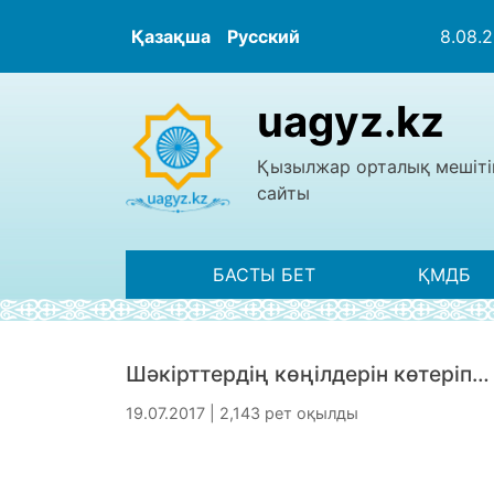
Қазақша
Русский
8.08.
uagyz.kz
Қызылжар орталық мешіті
сайты
БАСТЫ БЕТ
ҚМДБ
Шәкірттердің көңілдерін көтеріп…
19.07.2017 | 2,143 рет оқылды