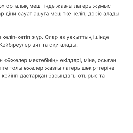
 орталық мешітінде жазғы лагерь жұмыс
ар діни сауат ашуға мешітке келіп, дәріс алады
келіп-кетіп жүр. Олар аз уақыттың ішінде
 Кейбіреулер аят та оқи алады.
н «Әжелер мектебінің» өкілдері, міне, осыған
ттіге толы әжелер жазғы лагерь шәкірттеріне
 кейінгі дастарқан басындағы отырыс та