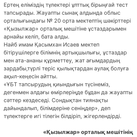
Ертең еліміздің түлектері ұлттық бірыңғай тест
тапсырады. Жауапты сынақ алдында облыс
орталығындағы № 20 орта мектептің шәкірттері
«Қызылжар» орталық мешітіне ұстаздарымен
арнайы келіп, бата алды.
Найб имам Қасымхан Исаев мектеп
бітірушілерге білімнің артықшылығы, ұстаздар
мен ата-ананы құрметтеу, жат ағымдардың
зардабы,түрлі теріс қылықтардан аулақ болуға
ақыл-кеңесін айтты.
«ҰБТ тапсырудың қиындығын түсінеміз,
дегенмен алдағы өмірлеріңде бұдан да жауапты
сәттер кездеседі. Сондықтан тиянақты
дайындалып, білімдеріне сеніңдер», деп
түлектерге игі тілегін білдіріп, жігерлендірді.
«Қызылжар» орталық мешітінің