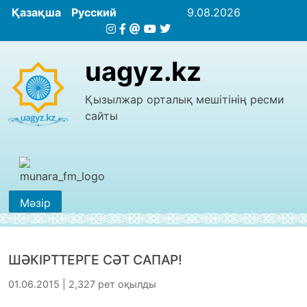
Қазақша
Русский
9.08.2026
uagyz.kz
Қызылжар орталық мешітінің ресми
сайты
Мәзір
ШӘКІРТТЕРГЕ СӘТ САПАР!
01.06.2015 | 2,327 рет оқылды