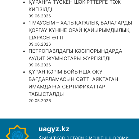
ҚҰРАНҒА ТҮСКЕН ШӘКІРТТЕРГЕ ТӘЖ
КИГІЗІЛДІ
09.06.2026
1 МАУСЫМ – ХАЛЫҚАРАЛЫҚ БАЛАЛАРДЫ
ҚОРҒАУ КҮНІНЕ ОРАЙ ҚАЙЫРЫМДЫЛЫҚ
ШАРАСЫ ӨТТІ
09.06.2026
ПЕТРОПАВЛДАҒЫ КӘСІПОРЫНДАРДА
АУДИТ ЖҰМЫСТАРЫ ЖҮРГІЗІЛДІ
09.06.2026
ҚҰРАН КӘРІМ БОЙЫНША ОҚУ
БАҒДАРЛАМАСЫН СӘТТІ АЯҚТАҒАН
ИМАМДАРҒА СЕРТИФИКАТТАР
ТАБЫСТАЛДЫ
20.05.2026
uagyz.kz
Қызылжар орталық мешітінің ресми