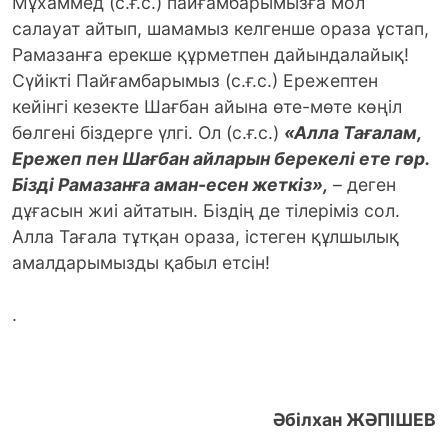
Мұхаммед (с.ғ.с.) пайғамбарымызға мол
салауат айтып, шамамыз келгенше ораза ұстап,
Рамазанға ерекше құрметпен дайындалайық!
Сүйікті Пайғамбарымыз (с.ғ.с.) Ережептен
кейінгі кезекте Шағбан айына өте-мөте көңіл
бөлгені біздерге үлгі.
Ол (с.ғ.с.)
«Алла Тағалам,
Ережеп пен Шағбан айларын берекелі ете гөр.
Бізді Рамазанға аман-есен жеткіз»,
– деген
дұғасын жиі айтатын. Біздің де тілеріміз сол.
Алла Тағала тұтқан ораза, істеген құлшылық
амалдарымызды қабыл етсін!
.
Әбілхан ЖӘПІШЕВ