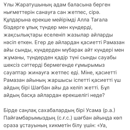
Ұлы Жаратушының адам баласына берген
нығметтерін санауға сан жетпес, сірә.
Құлдарына ерекше мейірімді Алла Тағала
біздерге ұлық түндер мен күндерді,
жақсылықтары еселеніп жазылар айларды
нәсіп еткен. Егер де айлардан қасиетті Рамазан
айы сынды, күндерден мүбарак айт күндері мен
жұманы, түндерден қадір түні сынды сауабы
шексіз сәттерді бермегенде ғұмырымыз
сауаптар жинауға жетпес еді. Міне, қасиетті
Рамазан айының жаршысы іспетті қасиетті үш
айдың бірі Шағбан айы да келіп жетті. Бұл
айдың басқа айлардан ерекшелігі неде?
Бірде саңлақ сахабалардың бірі Усама (р.а.)
Пайғамбарымыздың (с.ғ.с.) шағбан айында көп
ораза ұстауының хикметін білу үшін: «Уа,