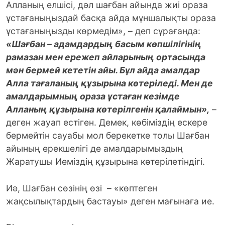
Алланың елшісі, дәл шағбан айында жиі ораза
ұстағаныңыздай басқа айда мұншалықты ораза
ұстағаныңызды көрмедім», – деп сұрағанда:
«Шағбан – адамдардың басым көпшілігінің
рамазан мен ережеп айларының ортасында
мән бермей кететін айы. Бұл айда амалдар
Алла тағаланың құзырына көтеріледі. Мен де
амалдарымның ораза ұстаған кезімде
Алланың құзырына көтерілгенін қалаймын»,
–
деген жауап естіген. Демек, көбіміздің ескере
бермейтін сауабы мол берекетке толы Шағбан
айының ерекшелігі де амалдарымыздың
Жаратушы Иеміздің құзырына көтерілетіндігі.
Иә, Шағбан сөзінің өзі – «көптеген
жақсылықтардың бастауы» деген мағынаға ие.