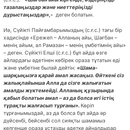
тазалаңыздар және ниеттеріңізді
дұрыстаңыздар»,-
деген болатын.
Иә, Сүйікті Пайғамбарымыздың (с.ғ.с.) тағы бір
хадисінде «Ережеп – Алланың айы, Шағбан –
менің айым, ал Рамазан – менің үмбетімнің айы»
– деген. Сүйікті Елші (с.ғ.с.) бұл айда өзге
айлардағы әдетінен көбірек ораза тұтатын еді
және үмбетіне былай дейтін:
«Шама-
шарқыңызға қарай амал жасаңыз. Өйткені сіз
жалықпайынша Алла да сізге жалығатын
амалды жүктемейді. Алланың құзырында
қабыл болатын амал – аз да болса игі істің
тұрақты жалғасып тұрғаны».
Көріп
тұрғанымыздай, аз да болса бұл айда әр
дүйсенбі, бейсенбі сол сияқты шамамыз
келгенше ораза ұстауды әдетке айналдырар