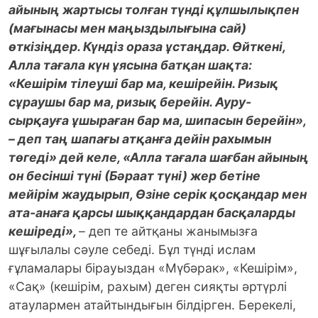
айының жартысы толған түнді құлшылықпен
(мағынасы мен маңыздылығына сай)
өткізіңдер. Күндіз ораза ұстаңдар. Өйткені,
Алла тағала күн ұясына батқан шақта:
«Кешірім тілеуші бар ма, кешірейін. Ризық
сұраушы бар ма, ризық берейін. Ауру-
сырқауға ұшыраған бар ма, шипасын берейін»,
– деп таң шапағы атқанға дейін рахымын
төгеді» дей келе, «Алла тағала шағбан айының
он бесінші түні (Бәраат түні) жер бетіне
мейірім жаудырып, Өзіне серік қосқандар мен
ата-анаға қарсы шыққандардан басқаларды
кешіреді»,
– деп те айтқаны жанымызға
шұғылалы сәуле себеді. Бұл түнді ислам
ғұламалары бірауыздан «Мүбәрак», «Кешірім»,
«Сақ» (кешірім, рахым) деген сияқты әртүрлі
атаулармен атайтындығын білдірген. Берекелі,