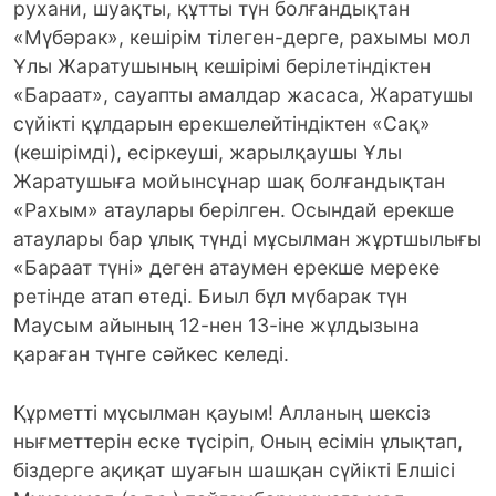
рухани, шуақты, құтты түн болғандықтан
«Мүбәрак», кешірім тілеген-дерге, рахымы мол
Ұлы Жаратушының кешірімі берілетіндіктен
«Бараат», сауапты амалдар жасаса, Жаратушы
сүйікті құлдарын ерекшелейтіндіктен «Сақ»
(кешірімді), есіркеуші, жарылқаушы Ұлы
Жаратушыға мойынсұнар шақ болғандықтан
«Рахым» атаулары берілген. Осындай ерекше
атаулары бар ұлық түнді мұсылман жұртшылығы
«Бараат түні» деген атаумен ерекше мереке
ретінде атап өтеді. Биыл бұл мүбарак түн
Маусым айының 12-нен 13-іне жұлдызына
қараған түнге сәйкес келеді.
Құрметті мұсылман қауым! Алланың шексіз
нығметтерін еске түсіріп, Оның есімін ұлықтап,
біздерге ақиқат шуағын шашқан сүйікті Елшісі