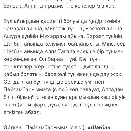
болсақ, Алланың рахметіне кенелеріміз хақ.
Бұл айлардың қасиетті болуы да Қадір түнінің
Рамазан айына, Миғраж түнінің Ережеп айына,
Ашура күнінің Мұхаррам айына, Бараат түнінің
Шағбан айында келуімен байланысты. Міне, осы
Шағбан айында Алла Тағала ерекше бір түнмен
көркемдеген. Ол Бараат түні. Бұл түн –
періштелер жер бетіне түсетін, дұғалардың
қабыл болатын, берекелі түн екенінде дау жоқ.
Сондықтан бұл түнді де ерекше үмітпен
Пайғамбарымызға (с.ғ.с.) көп салауат, Алладан
біліп-білмей істеген күнәларымыздың кешірілуін
тілеп (истиғфар), дұға, ғибадат, құлшылықпен
өткізген абзал.
Өйткені, Пайғамбарымыз (с.ғ.с.):
«Шағбан