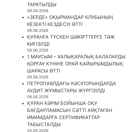
ТАРАТЫЛДЫ
09.06.2026
«ЗЕРДЕ» ОҚЫРМАНДАР КЛУБЫНЫҢ
КЕЗЕКТІ КЕЗДЕСУІ ӨТТІ
09.06.2026
ҚҰРАНҒА ТҮСКЕН ШӘКІРТТЕРГЕ ТӘЖ
КИГІЗІЛДІ
09.06.2026
1 МАУСЫМ – ХАЛЫҚАРАЛЫҚ БАЛАЛАРДЫ
ҚОРҒАУ КҮНІНЕ ОРАЙ ҚАЙЫРЫМДЫЛЫҚ
ШАРАСЫ ӨТТІ
09.06.2026
ПЕТРОПАВЛДАҒЫ КӘСІПОРЫНДАРДА
АУДИТ ЖҰМЫСТАРЫ ЖҮРГІЗІЛДІ
09.06.2026
ҚҰРАН КӘРІМ БОЙЫНША ОҚУ
БАҒДАРЛАМАСЫН СӘТТІ АЯҚТАҒАН
ИМАМДАРҒА СЕРТИФИКАТТАР
ТАБЫСТАЛДЫ
20.05.2026