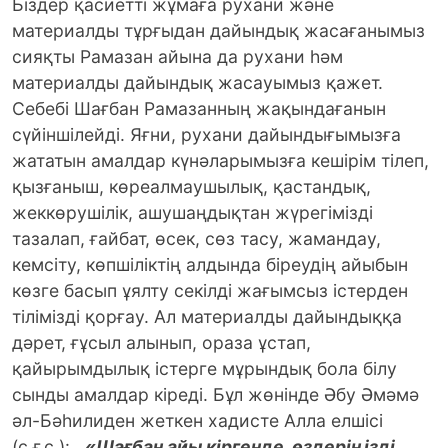
Біздер қасиетті жұмаға рухани және
материалды тұрғыдан дайындық жасағанымыз
сияқты Рамазан айына да рухани һәм
материалды дайындық жасауымыз қажет.
Себебі Шағбан Рамазанның жақындағанын
сүйіншілейді. Яғни, рухани дайындығымызға
жататын амалдар күнәларымызға кешірім тілеп,
қызғаныш, көреалмаушылық, қастандық,
жеккөрушілік, ашушаңдықтан жүрегімізді
тазалап, ғайбат, өсек, сөз тасу, жамандау,
кемсіту, көпшіліктің алдында біреудің айыбын
көзге басып ұялту секілді жағымсыз істерден
тілімізді қорғау. Ал материалды дайындыққа
дәрет, ғұсыл алынып, ораза ұстап,
қайырымдылық істерге мұрындық бола білу
сынды амалдар кіреді. Бұл жөнінде Әбу Әмәмә
әл-Бәһилиден жеткен хадисте Алла елшісі
(с.ғ.с.):
«
Шағбан айы кіргенде, өздеріңізді