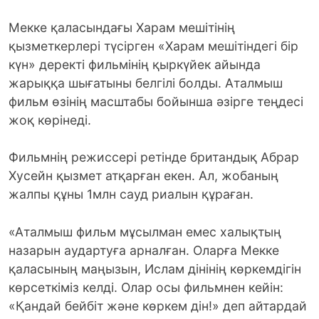
Мекке қаласындағы Харам мешітінің
қызметкерлері түсірген «Харам мешітіндегі бір
күн» деректі фильмінің қыркүйек айында
жарыққа шығатыны белгілі болды. Аталмыш
фильм өзінің масштабы бойынша әзірге теңдесі
жоқ көрінеді.
Фильмнің режиссері ретінде британдық Абрар
Хусейн қызмет атқарған екен. Ал, жобаның
жалпы құны 1млн сауд риалын құраған.
«Аталмыш фильм мұсылман емес халықтың
назарын аудартуға арналған. Оларға Мекке
қаласының маңызын, Ислам дінінің көркемдігін
көрсеткіміз келді. Олар осы фильмнен кейін:
«Қандай бейбіт және көркем дін!» деп айтардай