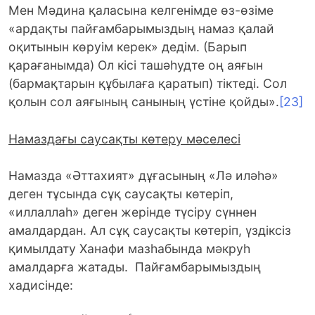
Мен Мәдина қаласына келгенімде өз-өзіме
«ардақты пайғамбарымыздың намаз қалай
оқитынын көруім керек» дедім. (Барып
қарағанымда) Ол кісі ташәһудте оң аяғын
(бармақтарын құбылаға қаратып) тіктеді. Сол
қолын сол аяғының санының үстіне қойды».
[23]
Намаздағы саусақты көтеру мәселесі
Намазда «Әттахият» дұғасының «Лә иләһә»
деген тұсында сұқ саусақты көтеріп,
«иллаллаһ» деген жерінде түсіру сүннен
амалдардан. Ал сұқ саусақты көтеріп, үздіксіз
қимылдату Ханафи мазһабында мәкруһ
амалдарға жатады. Пайғамбарымыздың
хадисінде: