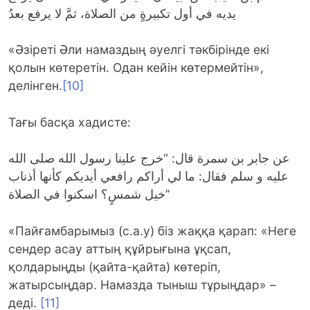
يديه في أول تكبيرةٍ من الصلاة، ثمَّ لا يرفع بعدُ
«Әзіреті Әли намаздың әуелгі тәкбірінде екі
қолын көтеретін. Одан кейін көтермейтін»,
делінген.
[10]
Тағы басқа хадисте:
عن جابر بن سمرة قال: “خرج علينا رسول الله صلى الله
عليه و سلم فقال: ما لي أراكم رافعي أيديكم كأنها أذناب
خيل شمسٍ؟ اسكنوا في الصلاة”
«Пайғамбарымыз (с.а.у) біз жаққа қарап: «Неге
сендер асау аттың құйрығына ұқсап,
қолдарыңды (қайта-қайта) көтеріп,
жатырсыңдар. Намазда тыныш тұрыңдар» –
деді.
[11]