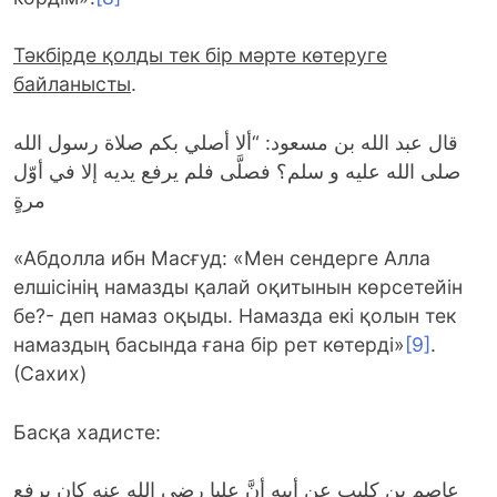
Тәкбірде қолды тек бір мәрте көтеруге
байланысты
.
قال عبد الله بن مسعود: “ألا أصلي بكم صلاة رسول الله
صلى الله عليه و سلم؟ فصلَّى فلم يرفع يديه إلا في أوّل
مرةٍ
«Абдолла ибн Масғуд: «Мен сендерге Алла
елшісінің намазды қалай оқитынын көрсетейін
бе?- деп намаз оқыды. Намазда екі қолын тек
намаздың басында ғана бір рет көтерді»
[9]
.
(Сахих)
Басқа хадисте:
عاصم بن كليب عن أبيه أنَّ عليا رضي الله عنه كان يرفع