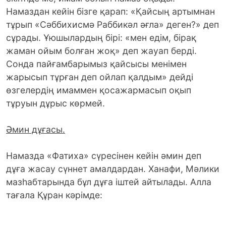
Намаздан кейін бізге қарап: «Қайсың артымнан
тұрып «Сәббихисмә Раббикәл әғла» деген?» деп
сұрады. Ұюшылардың бірі: «мен едім, бірақ
жаман ойым болған жоқ» деп жауап берді.
Сонда пайғамбарымыз қайсысы менімен
жарысып тұрған деп ойлап қалдым» дейді
өзгелердің имаммен қосажармасып оқып
тұруын дұрыс көрмей.
Әмин дұғасы.
Намазда «Фатиха» сүресінен кейін әмин деп
дұға жасау сүннет амалдардан. Ханафи, Мәлики
мазһабтарында бұл дұға іштей айтылады. Алла
тағала Құран кәрімде: