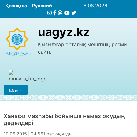
Қазақша
Русский
8.08.2026
uagyz.kz
Қызылжар орталық мешітінің ресми
сайты
Мәзір
Ханафи мазһабы бойынша намаз оқудың
дәделдері
10.06.2015 | 24,561 рет оқылды