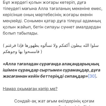
Бұл жердегі қолын жоғары көтеріп, дұға
тілеудегі мағына Алла тағаланың мекеніне емес,
керісінше оның мәртебесінің жоғары екенін
меңзейді. Сонымен қатар дұға тілеуші адамның
қолын жайып, бетін сипауы сүннет амалдардан
болып табылады.
( سلوا الله ببطون أكفكم ولا تسألوه بظهورها فإذا فرغتم
فامسحوا بها وجوهكم )
«Алла тағаладан сұрағанда алақандарыңның
ішімен сұраңдар сыртымен сұрамаңдар, дұға
жасағаннан кейін беттеріңді сипаңдар»
[30]
.
Намаз оқымаған кәпір ме?
Сондай-ақ жат ағым өкілдерінің қоғам