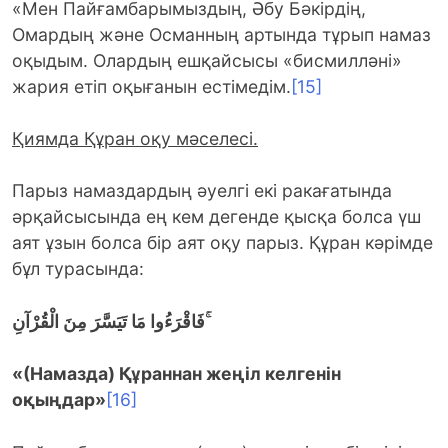
«Мен Пайғамбарымыздың, Әбу Бәкірдің,
Омардың және Османның артында тұрып намаз
оқыдым. Олардың ешқайсысы «бисмилләні»
жария етіп оқығанын естімедім.
[15]
Қиямда Құран оқу мәселесі.
Парыз намаздардың әуелгі екі ракағатында
әрқайсысында ең кем дегенде қысқа болса үш
аят ұзын болса бір аят оқу парыз. Құран кәрімде
бұл турасында:
فَاقْرَءُوا مَا تَيَسَّرَ مِنَ الْقُرْآنِ
ۚ
«(Намазда) Құраннан жеңіл келгенін
оқыңдар»
[16]