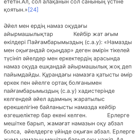
ететін.Ал, сол алақанын сол санының үстіне
қоятын.»
[24]
Әйел мен ердің намаз оқудағы
айырмашылықтар Кейбір жат ағым
өкілдері Пайғамбарымыздың (с.а.у): «Намазды
мен оқығандай оқыңдар» деген әмірін тікелей
түсініп әйелдер мен еркектердің арасында
намаз оқуда ешқандай айырмашылық жоқ деп
пайымдайды. Құрандағы намазға қатысты әмір
еркек пен әйелге ортақ болғанымен
пайғамбарымыздың (с.а.у) хадистерінде
келгендей әйел адамның жаратылыс
ерекшелігіне байланысты намазда кейбір
өзгешеліктер бар екені келген. Ерлерге
мешітке барып, жамағат намазын оқу абзал
болса, әйелдерге үйінде оқыған абзал. Ерлерге
жұма намазын мешітке барып оқу уәжіп. Ал