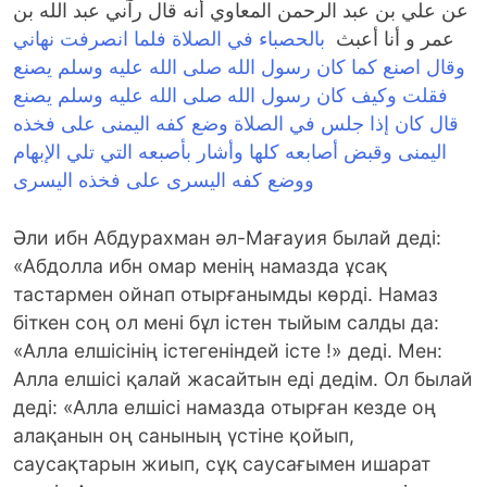
عن علي بن عبد الرحمن المعاوي أنه قال رآني عبد الله بن
عمر و أنا أعبث
بالحصباء في الصلاة فلما انصرفت نهاني
وقال اصنع كما كان رسول الله صلى الله عليه وسلم يصنع
فقلت وكيف كان رسول الله صلى الله عليه وسلم يصنع
قال كان إذا جلس في الصلاة وضع كفه اليمنى على فخذه
اليمنى وقبض أصابعه كلها وأشار بأصبعه التي تلي الإبهام
ووضع كفه اليسرى على فخذه اليسرى
Әли ибн Абдурахман әл-Мағауия былай деді:
«Абдолла ибн омар менің намазда ұсақ
тастармен ойнап отырғанымды көрді. Намаз
біткен соң ол мені бұл істен тыйым салды да:
«Алла елшісінің істегеніндей істе !» деді. Мен:
Алла елшісі қалай жасайтын еді дедім. Ол былай
деді: «Алла елшісі намазда отырған кезде оң
алақанын оң санының үстіне қойып,
саусақтарын жиып, сұқ саусағымен ишарат