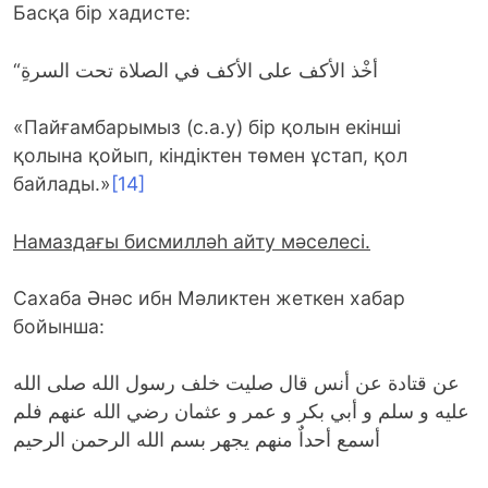
Басқа бір хадисте:
“أخْذ الأكف على الأكف في الصلاة تحت السرةِ
«Пайғамбарымыз (с.а.у) бір қолын екінші
қолына қойып, кіндіктен төмен ұстап, қол
байлады.»
[14]
Намаздағы бисмилләһ айту мәселесі.
Сахаба Әнәс ибн Мәликтен жеткен хабар
бойынша:
عن قتادة عن أنس قال صليت خلف رسول الله صلى الله
عليه و سلم و أبي بكر و عمر و عثمان رضي الله عنهم فلم
أسمع أحداٌ منهم يجهر بسم الله الرحمن الرحيم