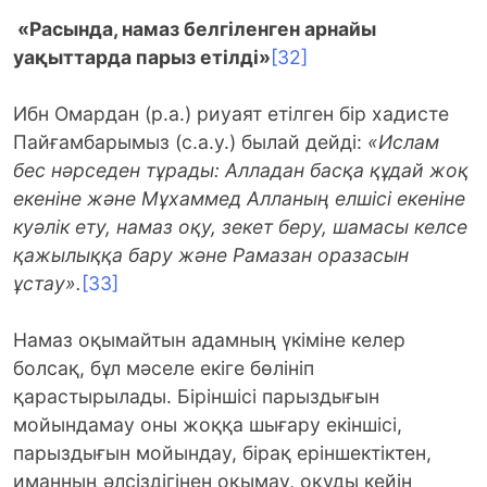
«
Расында, намаз белгіленген арнайы
уақыттарда парыз етілді»
[32]
Ибн Омардан (р.а.) риуаят етілген бір хадисте
Пайғамбарымыз (с.а.у.) былай дейді:
«Ислам
бес нәрседен тұрады: Алладан басқа құдай жоқ
екеніне және Мұхаммед Алланың елшісі екеніне
куәлік ету, намаз оқу, зекет беру, шамасы келсе
қажылыққа бару және Рамазан оразасын
ұстау»
.
[33]
Намаз оқымайтын адамның үкіміне келер
болсақ, бұл мәселе екіге бөлініп
қарастырылады. Біріншісі парыздығын
мойындамау оны жоққа шығару екіншісі,
парыздығын мойындау, бірақ еріншектіктен,
иманның әлсіздігінен оқымау, оқуды кейін