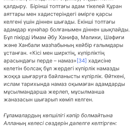
қалдыру. Бірінші топтағы адам тікелей Құран
аяттары мен хадистеріндегі әмірге қарсы
келгені үшін діннен шығады. Екінші топтағы
адамдар күнәһар болғанымен діннен шықпайды.
Бұл пікірді Имам Әбу Ханифа, Мәлики, Шәфиғи
және Ханбали мазһабының кейбір ғалымдары
ұстанған. «Кісі мен ширктің, күпірліктің
арасындағы перде – намаз»
[34]
хадисіне
келетін болсақ бұл жердегі күпірлік намазды
жоққа шығаруға байланысты күпірлік. Өйткені,
ислам тарихында намаз оқымаған адамдарды
мұсылмандарша жерлеп, мұсылманша
жаназасын шығарып көміп келген.
Ғұламалардың көпшілігі кәпір болмайтына
Алланың келесі сөздерін дәлелге келтірген: