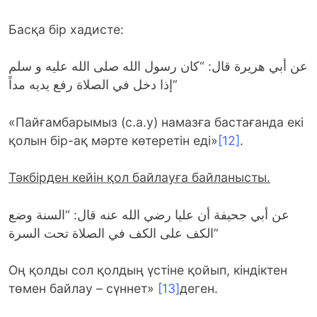
Басқа бір хадисте:
عن أبي هريرة قال: “كان رسول الله صلى الله عليه و سلم
إذا دخل في الصلاة رفع يديه مداً”
«Пайғамбарымыз (с.а.у) намазға бастағанда екі
қолын бір-ақ мәрте көтеретін еді»
[12]
.
Тәкбірден кейін қол байлауға байланысты.
عن أبي جحيفة أن عليا رضي الله عنه قال: “السنة وضع
الكف على الكف في الصلاة تحت السرة”
Оң қолды сол қолдың үстіне қойып, кіндіктен
төмен байлау – сүннет»
[13]
деген.