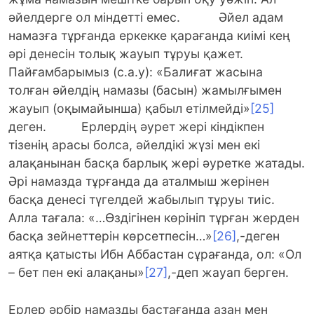
әйелдерге ол міндетті емес. Әйел адам
намазға тұрғанда еркекке қарағанда киімі кең
әрі денесін толық жауып тұруы қажет.
Пайғамбарымыз (с.а.у): «Балиғат жасына
толған әйелдің намазы (басын) жамылғымен
жауып (оқымайынша) қабыл етілмейді»
[25]
деген. Ерлердің әурет жері кіндікпен
тізенің арасы болса, әйелдікі жүзі мен екі
алақанынан басқа барлық жері әуретке жатады.
Әрі намазда тұрғанда да аталмыш жерінен
басқа денесі түгелдей жабылып тұруы тиіс.
Алла тағала: «…Өздігінен көрініп тұрған жерден
басқа зейнеттерін көрсетпесін…»
[26]
,-деген
аятқа қатысты Ибн Аббастан сұрағанда, ол: «Ол
– бет пен екі алақаны»
[27]
,-деп жауап берген.
Ерлер әрбір намазды бастағанда азан мен