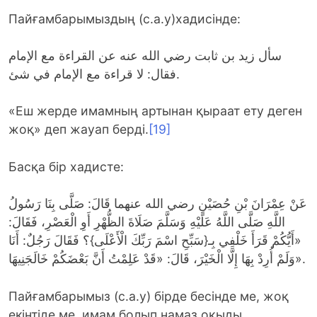
Пайғамбарымыздың (с.а.у)хадисінде:
سأل زيد بن ثابت رضي الله عنه عن القراءة مع الإمام
فقال: لا قراءة مع الإمام في شئ.
«Еш жерде имамның артынан қыраат ету деген
жоқ» деп жауап берді.
[19]
Басқа бір хадисте:
عَنْ عِمْرَانَ بْنِ حُصَيْنٍ رضي الله عنهما قَالَ: صَلَّى بِنَا رَسُولُ
اللَّهِ صَلَّى اللَّهُ عَلَيْهِ وَسَلَّمَ صَلَاةَ الظُّهْرِ أَوِ الْعَصْرِ، فَقَالَ:
«أَيُّكُمْ قَرَأَ خَلْفِي بِـ{سَبِّحِ اسْمَ رَبِّكَ الْأَعْلَى}؟ فَقَالَ رَجُلٌ: أَنَا
وَلَمْ أُرِدْ بِهَا إِلَّا الْخَيْرَ، قَالَ: «قَدْ عَلِمْتُ أَنَّ بَعْضَكُمْ خَالَجَنِيهَا».
Пайғамбарымыз (с.а.у) бірде бесінде ме, жоқ
екінтіде ме, имам болып намаз оқыды.