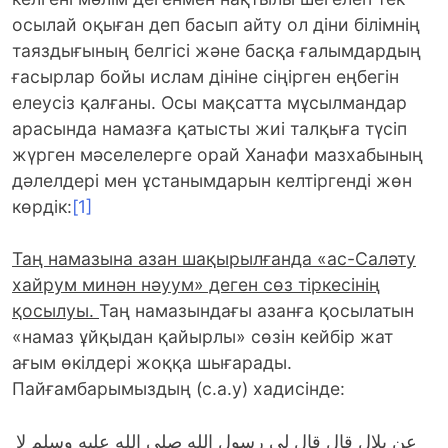
осылай оқыған деп басып айту ол діни білімнің
таяздығының белгісі және басқа ғалымдардың
ғасырлар бойы ислам дініне сіңірген еңбегін
елеусіз қалғаны. Осы мақсатта мұсылмандар
арасында намазға қатысты жиі талқыға түсіп
жүрген мәселелерге орай Ханафи мазхабының
дәлелдері мен ұстанымдарын келтіргенді жөн
көрдік:
[1]
Таң намазына азан шақырылғанда «ас-Саләту
хайрум минән нәуум» деген сөз тіркесінің
қосылуы.
Таң намазындағы азанға қосылатын
«намаз ұйқыдан қайырлы» сөзін кейбір жат
ағым өкілдері жоққа шығарады.
Пайғамбарымыздың (с.а.у) хадисінде:
عن بلال قال قال لي رسول الله صلى الله عليه وسلم لا