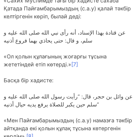
«Сахих Муслимде тағы бір хадисте сахаба
Қатада Пайғамбарымыздың (с.а.у) қалай тәкбір
келтіргенін көріп, былай деді:
عن قتادة بهذا الإسناد، أنه رأى نبي الله صلى الله عليه و
سلم، و قال: حتى يحاذي بهما فروع أذنيه
«Ол қолын құлағының жоғарғы тұсына
жететіндей етіп көтерді.»
[7]
Басқа бір хадисте:
عن وائل بن حجر، قال: “رأيت رسول الله صلى الله عليه و
سلم حين يكبر للصلاة يرفع يديه حيال أذنيه”
«Мен Пайғамбарымыздың (с.а.у) намазға тәкбір
айтқанда екі қолын құлақ тұсына көтергенін
көрдім».
[8]