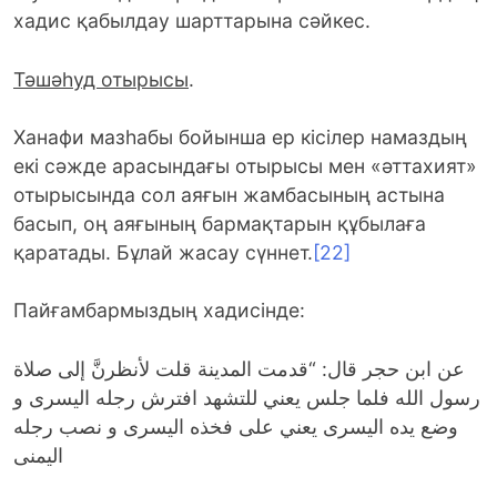
хадис қабылдау шарттарына сәйкес.
Тәшәһуд отырысы
.
Ханафи мазһабы бойынша ер кісілер намаздың
екі сәжде арасындағы отырысы мен «әттахият»
отырысында сол аяғын жамбасының астына
басып, оң аяғының бармақтарын құбылаға
қаратады. Бұлай жасау сүннет.
[22]
Пайғамбармыздың хадисінде:
عن ابن حجر قال: “قدمت المدينة قلت لأنظرنَّ إلى صلاة
رسول الله فلما جلس يعني للتشهد افترش رجله اليسرى و
وضع يده اليسرى يعني على فخذه اليسرى و نصب رجله
اليمنى