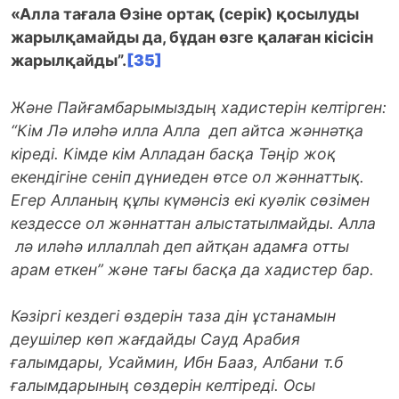
«Алла тағала Өзіне ортақ (серік) қосылуды
жарылқамайды да, бұдан өзге қалаған кісісін
жарылқайды”.
[35]
Және Пайғамбарымыздың хадистерін келтірген:
“Кім Лә иләһә илла Алла деп айтса жәннәтқа
кіреді. Кімде кім Алладан басқа Тәңір жоқ
екендігіне сеніп дүниеден өтсе ол жәннаттық.
Егер Алланың құлы күмәнсіз екі куәлік сөзімен
кездессе ол жәннаттан алыстатылмайды. Алла
лә иләһә иллаллаһ деп айтқан адамға отты
арам еткен” және тағы басқа да хадистер бар.
Кәзіргі кездегі өздерін таза дін ұстанамын
деушілер көп жағдайды Сауд Арабия
ғалымдары, Усаймин, Ибн Бааз, Албани т.б
ғалымдарының сөздерін келтіреді. Осы