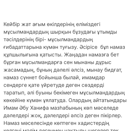
Кейбір жат ағым өкілдерінің еліміздегі
мұсылмандардың шырқын бұзудағы ұтымды
тәсілдерінің бірі- мұсылмандардың
ғибадаттарына күмән туғызу. Әсірісе бұл намаз
құлшылығына қатысты. Жаңадан намазға бет
бұрған мұсылмандарға сен мынаны дұрыс
жасамадың, бұның дәлелі әлсіз, мынау бидғат,
намаз сүннет бойынша былай, имамдар
сендерге қате үйретуде деген сөздерді
таратып, әлі буыны бекімеген мұсылмандардың
көкейіне күмән ұялатуда.
Олардың айтатындары
Имам Әбу Ханифа мазһабының көп мәселеде
дәлелдері жоқ, дәлелдері әлсіз деген пікірлер.
Намаз мәселесінде көптеген хадистердің
келгені мәлім дегенмен нақтылы шегелеп тек