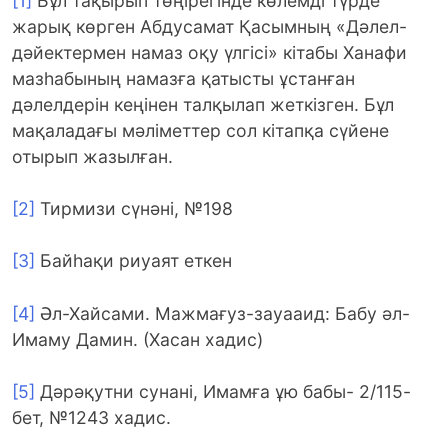
[1]
Бұл тақырып төңірегінде көлемді түрде
жарық көрген Абдусамат Қасымның «Дәлел-
дәйектермен намаз оқу үлгісі» кітабы Ханафи
мазһабының намазға қатысты ұстанған
дәлелдерін кеңінен талқылап жеткізген. Бұл
мақаладағы мәліметтер сол кітапқа сүйене
отырып жазылған.
[2]
Тирмизи сүнәні, №198
[3]
Байһақи риуаят еткен
[4]
Әл-Хайсами. Мажмағуз-зауааид: Бабу әл-
Имаму Дамин. (Хасан хадис)
[5]
Дәрәқутни сунані, Имамға ұю бабы- 2/115-
бет, №1243 хадис.