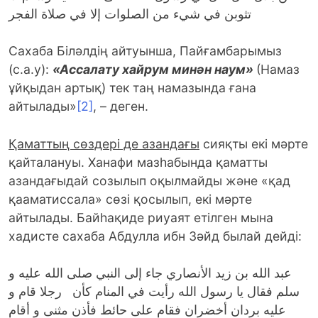
تثوبن في شيء من الصلوات إلا في صلاة الفجر
Сахаба Біләлдің айтуынша, Пайғамбарымыз
(с.а.у):
«Ассалату хайрум минән наум»
(Намаз
ұйқыдан артық) тек таң намазында ғана
айтылады»
[2]
, – деген.
Қаматтың сөздері де азандағы
сияқты екі мәрте
қайталануы. Ханафи мазһабында қаматты
азандағыдай созылып оқылмайды және «қад
қааматиссала» сөзі қосылып, екі мәрте
айтылады. Байһақиде риуаят етілген мына
хадисте сахаба Абдулла ибн Зәйд былай дейді:
عبد الله بن زيد الأنصاري جاء إلى النبي صلى الله عليه و
سلم فقال يا رسول الله رأيت في المنام كأن رجلا قام و
عليه بردان أخضران فقام على حائط فأذن مثنى و أقام