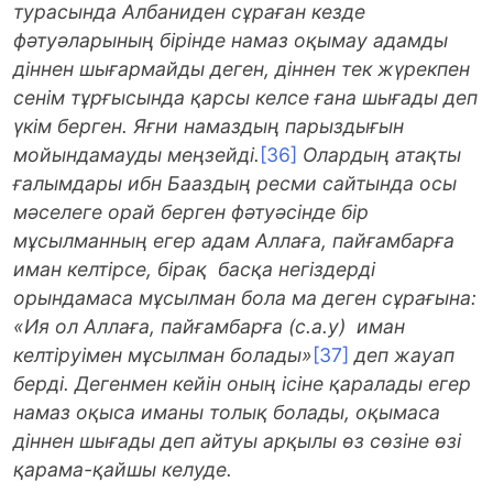
турасында Албаниден сұраған кезде
фәтуәларының бірінде намаз оқымау адамды
діннен шығармайды деген, діннен тек жүрекпен
сенім тұрғысында қарсы келсе ғана шығады деп
үкім берген. Яғни намаздың парыздығын
мойындамауды меңзейді.
[36]
Олардың атақты
ғалымдары ибн Бааздың ресми сайтында осы
мәселеге орай берген фәтуәсінде бір
мұсылманның егер адам Аллаға, пайғамбарға
иман келтірсе, бірақ басқа негіздерді
орындамаса мұсылман бола ма деген сұрағына:
«Ия ол Аллаға, пайғамбарға (с.а.у) иман
келтіруімен мұсылман болады»
[37]
деп жауап
берді. Дегенмен кейін оның ісіне қаралады егер
намаз оқыса иманы толық болады, оқымаса
діннен шығады деп айтуы арқылы өз сөзіне өзі
қарама-қайшы келуде.