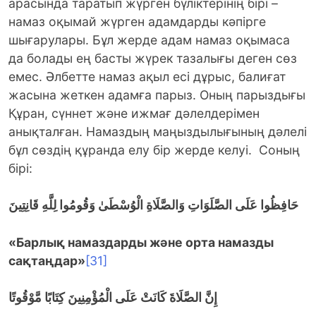
арасында таратып жүрген бүліктерінің бірі –
намаз оқымай жүрген адамдарды кәпірге
шығарулары. Бұл жерде адам намаз оқымаса
да болады ең басты жүрек тазалығы деген сөз
емес. Әлбетте намаз ақыл есі дұрыс, балиғат
жасына жеткен адамға парыз. Оның парыздығы
Құран, сүннет және ижмағ дәлелдерімен
анықталған. Намаздың маңыздылығының дәлелі
бұл сөздің құранда елу бір жерде келуі. Соның
бірі:
حَافِظُوا عَلَى الصَّلَوَاتِ وَالصَّلَاةِ الْوُسْطَىٰ وَقُومُوا لِلَّهِ قَانِتِينَ
«
Барлық намаздарды және орта намазды
сақтаңдар
»
[31]
إِنَّ الصَّلَاةَ كَانَتْ عَلَى الْمُؤْمِنِينَ كِتَابًا مَّوْقُوتًا