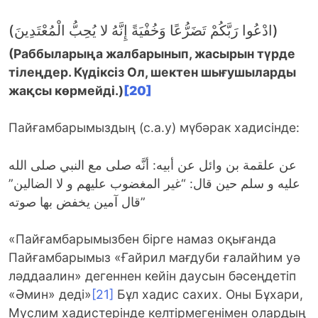
(ادْعُوا رَبَّكُمْ تَضَرُّعًا وَخُفْيَةً إِنَّهُ لا يُحِبُّ الْمُعْتَدِينَ)
(
Раббыларыңа жалбарынып, жасырын түрде
тілеңдер. Күдіксіз Ол, шектен шығушыларды
жақсы көрмейді.
)
[20]
Пайғамбарымыздың (с.а.у) мүбәрак хадисінде:
عن علقمة بن وائل عن أبيه: أنَّه صلى مع النبي صلى الله
عليه و سلم حين قال: “غير المغضوب عليهم و لا الضالين”
قال آمين يخفض بها صوته”
«Пайғамбарымызбен бірге намаз оқығанда
Пайғамбарымыз «Ғайрил мағдуби ғалайһим уә
ләддаалин» дегеннен кейін даусын бәсеңдетіп
«Әмин» деді»
[21]
Бұл хадис сахих. Оны Бұхари,
Муслим хадистерінде келтірмегенімен олардың