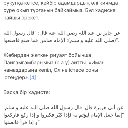
рукуғқа кетсе, кейбір адамдардың әлі қиямда
сүре оқып тұрғанын байқаймыз. Бұл хадиске
қайшы әрекет.
عن جابر بن عبد الله رضي الله عنه قال: “قال رسول الله
(صلى الله عليه و سلم): الإمام ضامن فما صنع فاصنعوا”.
Жәбирден жеткен риуаят бойынша
Пайғамғамбарымыз (с.а.у) айтты: «Иман
намаздарыңа кепіл, Ол не істесе соны
істеңдер».
[4]
Басқа бір хадисте:
عن أبي هريرة قال: قال رسول الله صلى الله عليه و سلم:
“إنما جعل الإمام ليؤتم به فإذا كبّر فكبروا و إذا ركع فاركعوا
و إذا قرأ فانصتوا”