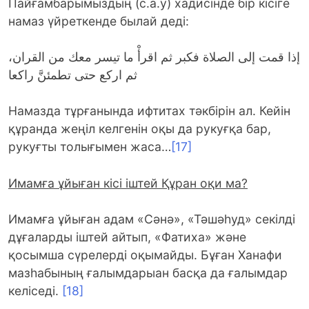
Пайғамбарымыздың (с.а.у) хадисінде бір кісіге
намаз үйреткенде былай деді:
إذا قمت إلى الصلاة فكبر ثم اقرأْ ما تيسر معك من القران،
ثم اركع حتى تطمئنَّ راكعا
Намазда тұрғанында ифтитах тәкбірін ал. Кейін
құранда жеңіл келгенін оқы да рукуғқа бар,
рукуғты толығымен жаса…
[17]
Имамға ұйыған кісі іштей Құран оқи ма?
Имамға ұйыған адам «Сәнә», «Тәшәһуд» секілді
дұғаларды іштей айтып, «Фатиха» және
қосымша сүрелерді оқымайды. Бұған Ханафи
мазһабының ғалымдарыан басқа да ғалымдар
келіседі.
[18]