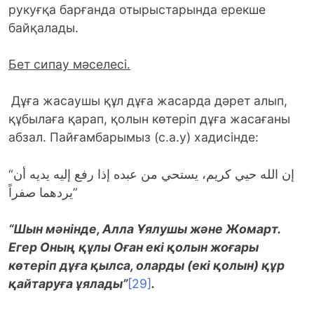
рукуғқа барғанда отырыстарында ерекше
байқалады.
Бет сипау мәселесі.
Дұға жасаушы құл дұға жасарда дәрет алып,
құбылаға қарап, қолын көтеріп дұға жасағаны
абзал. Пайғамбарымыз (с.а.у) хадисінде:
“إن الله حيي كريم، يستحي من عبده إذا رفع إليه يديه أن
يردهما صفراً”
“Шын мәнінде, Алла Ұялушы және Жомарт.
Егер Оның құлы Оған екі қолын жоғары
көтеріп дұға қылса, оларды (екі қолын) құр
қайтаруға ұялады”
[29]
.