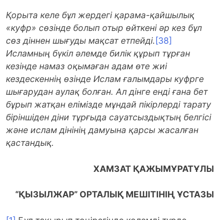
Қорыта келе бұл жердегі қарама-қайшылық
«куфр» сөзінде болып отыр өйткені әр кез бұл
сөз діннен шығуды мақсат етпейді.
[38]
Исламның бүкіл әлемде билік құрып тұрған
кезінде намаз оқымаған адам өте жиі
кездескеннің өзінде Ислам ғалымдары куфрге
шығарудан аулақ болған. Ал дінге енді ғана бет
бұрып жатқан елімізде мұндай пікірлерді тарату
біріншіден діни тұрғыда сауатсыздықтың белгісі
және ислам дінінің дамуына қарсы жасалған
қастандық.
ХАМЗАТ ҚАЖЫМҰРАТҰЛЫ
“ҚЫЗЫЛЖАР” ОРТАЛЫҚ МЕШІТІНІҢ ҰСТАЗЫ