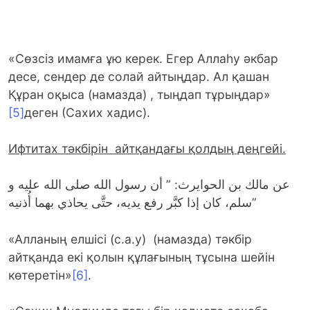
«Сөзсіз имамға ұю керек. Егер Аллаһу әкбар
десе, сендер де солай айтыңдар. Ал қашан
Құран оқыса (намазда) , тыңдап тұрыңдар»
[5]
деген (Сахих хадис).
Ифтитах тәкбірін айтқандағы қолдың деңгейі.
عن مالك بن الحوايرث: ” أن رسول الله صلى الله عليه و
سلم، كان إذا كبَّر رفع يديه، حتَّى يحاذي بهما أُذنيه”
«Алланың елшісі (с.а.у) (намазда) тәкбір
айтқанда екі қолын құлағының тұсына шейін
көтеретін»
[6]
.