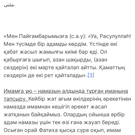
مثنى.
«Мен Пайғамбарымызға (с.а.у): «Уа, Расулуллаһ!
Мен түсімде бір адамды көрдім. Үстінде екі
қабат жасыл жамылғы киімі бар еді. Ол
қабырғаға шығып, азан шақырды, (азан
сөздерін) екі мәрте қайталап айтты. Қаматтың
сөздерін де екі рет қайталады».
[3]
Имамға ұю – намазын алдында тұрған иманына
тапсыру.
Кейбір жат ағым өкілдерінің әрекетінен
намазда имамнан кешігіп әрекет жасап
жатқанын байқаймыз. Олардың ойынша әрбір
адам намазы үшін тек өзі ғана жауап береді.
Осыған орай Фатиха қысқа сүре оқып, имам