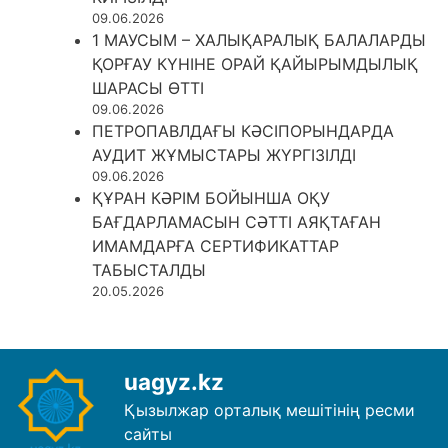
09.06.2026
1 МАУСЫМ – ХАЛЫҚАРАЛЫҚ БАЛАЛАРДЫ
ҚОРҒАУ КҮНІНЕ ОРАЙ ҚАЙЫРЫМДЫЛЫҚ
ШАРАСЫ ӨТТІ
09.06.2026
ПЕТРОПАВЛДАҒЫ КӘСІПОРЫНДАРДА
АУДИТ ЖҰМЫСТАРЫ ЖҮРГІЗІЛДІ
09.06.2026
ҚҰРАН КӘРІМ БОЙЫНША ОҚУ
БАҒДАРЛАМАСЫН СӘТТІ АЯҚТАҒАН
ИМАМДАРҒА СЕРТИФИКАТТАР
ТАБЫСТАЛДЫ
20.05.2026
uagyz.kz
Қызылжар орталық мешітінің ресми
сайты