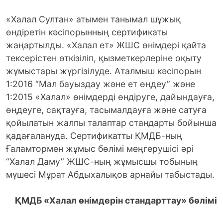
«Халал Султан» атымен танымал шұжық
өндіретін кәсіпорынның сертификаты
жаңартылды. «Халал ет» ЖШС өнімдері қайта
тексерістен өткізіліп, қызметкерлеріне оқыту
жұмыстары жүргізілуде.
Аталмыш кәсіпорын
1:2016 “Мал бауыздау және ет өңдеу” және
1:2015 «Халал» өнімдерді өндіруге, дайындауға,
өңдеуге, сақтауға, тасымалдауға және сатуға
қойылатын жалпы талаптар стандарты бойынша
қадағалануда. Сертификатты ҚМДБ-ның
Ғаламтормен жұмыс бөлімі меңгерушісі әрі
“Халал Даму” ЖШС-ның жұмысшы тобының
мүшесі Мұрат Абдыхалықов арнайы табыстады.
ҚМДБ «Халал өнімдерін стандарттау» бөлімі