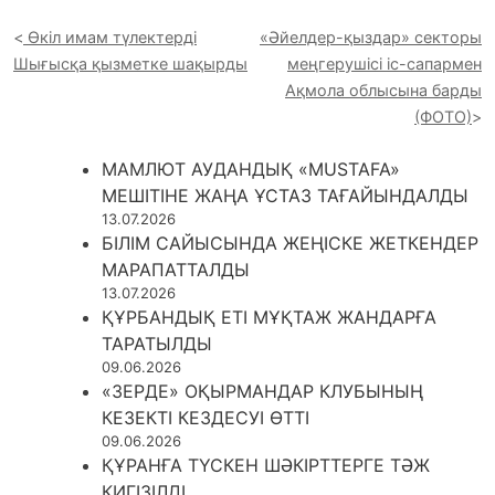
Өкіл имам түлектерді
«Әйелдер-қыздар» секторы
Шығысқа қызметке шақырды
меңгерушісі іс-сапармен
Ақмола облысына барды
(ФОТО)
МАМЛЮТ АУДАНДЫҚ «MUSTAFA»
МЕШІТІНЕ ЖАҢА ҰСТАЗ ТАҒАЙЫНДАЛДЫ
13.07.2026
БІЛІМ САЙЫСЫНДА ЖЕҢІСКЕ ЖЕТКЕНДЕР
МАРАПАТТАЛДЫ
13.07.2026
ҚҰРБАНДЫҚ ЕТІ МҰҚТАЖ ЖАНДАРҒА
ТАРАТЫЛДЫ
09.06.2026
«ЗЕРДЕ» ОҚЫРМАНДАР КЛУБЫНЫҢ
КЕЗЕКТІ КЕЗДЕСУІ ӨТТІ
09.06.2026
ҚҰРАНҒА ТҮСКЕН ШӘКІРТТЕРГЕ ТӘЖ
КИГІЗІЛДІ