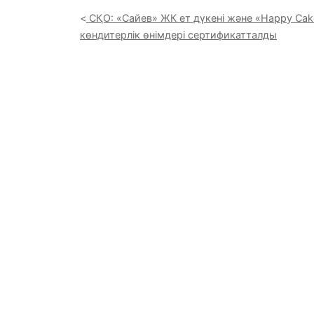
СҚО: «Сайев» ЖК ет дүкені және «Happy Cak
көндитерлік өнімдері сертификатталды