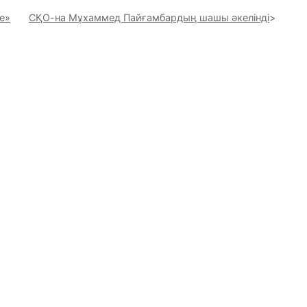
e»
СҚО-на Мұхаммед Пайғамбардың шашы әкелінді