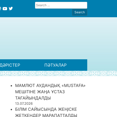
ДӘРІСТЕР
ПӘТУАЛАР
МАМЛЮТ АУДАНДЫҚ «MUSTAFA»
МЕШІТІНЕ ЖАҢА ҰСТАЗ
ТАҒАЙЫНДАЛДЫ
13.07.2026
БІЛІМ САЙЫСЫНДА ЖЕҢІСКЕ
ЖЕТКЕНДЕР МАРАПАТТАЛДЫ