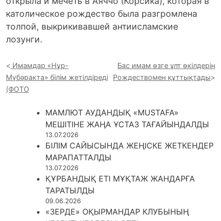
открыла и мечеть в Аяччо (Корсика), которая в
католическое рождество была разгромлена
толпой, выкрикивавшей антиисламские
лозунги.
Имамдар «Нұр-
Бас имам өзге ұлт өкілдерін
Мүбәракта» білім жетілдіреді
Рождествомен құттықтады
(ФОТО
МАМЛЮТ АУДАНДЫҚ «MUSTAFA»
МЕШІТІНЕ ЖАҢА ҰСТАЗ ТАҒАЙЫНДАЛДЫ
13.07.2026
БІЛІМ САЙЫСЫНДА ЖЕҢІСКЕ ЖЕТКЕНДЕР
МАРАПАТТАЛДЫ
13.07.2026
ҚҰРБАНДЫҚ ЕТІ МҰҚТАЖ ЖАНДАРҒА
ТАРАТЫЛДЫ
09.06.2026
«ЗЕРДЕ» ОҚЫРМАНДАР КЛУБЫНЫҢ