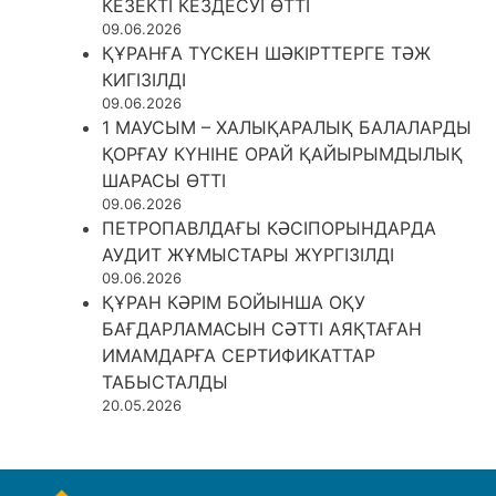
КЕЗЕКТІ КЕЗДЕСУІ ӨТТІ
09.06.2026
ҚҰРАНҒА ТҮСКЕН ШӘКІРТТЕРГЕ ТӘЖ
КИГІЗІЛДІ
09.06.2026
1 МАУСЫМ – ХАЛЫҚАРАЛЫҚ БАЛАЛАРДЫ
ҚОРҒАУ КҮНІНЕ ОРАЙ ҚАЙЫРЫМДЫЛЫҚ
ШАРАСЫ ӨТТІ
09.06.2026
ПЕТРОПАВЛДАҒЫ КӘСІПОРЫНДАРДА
АУДИТ ЖҰМЫСТАРЫ ЖҮРГІЗІЛДІ
09.06.2026
ҚҰРАН КӘРІМ БОЙЫНША ОҚУ
БАҒДАРЛАМАСЫН СӘТТІ АЯҚТАҒАН
ИМАМДАРҒА СЕРТИФИКАТТАР
ТАБЫСТАЛДЫ
20.05.2026