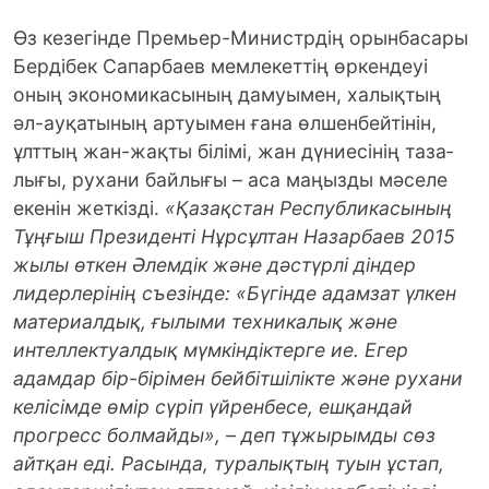
Өз кезегінде Премьер-Министр­дің орынбасары
Бердібек Сапарбаев мем­лекеттің өркендеуі
оның экономикасының дамуымен, халықтың
әл-ауқатының артуымен ғана өлшенбейтінін,
ұлттың жан-жақты білімі, жан дүниесінің таза­
лығы, рухани байлығы – аса маңызды мә­селе
екенін жеткізді.
«Қазақстан Республикасының
Тұңғыш Президенті Нұр­сұлтан Назарбаев 2015
жылы өткен Әлемдік және дәстүрлі діндер
лидер­лерінің съезінде: «Бүгінде адамзат үлкен
материалдық, ғылыми техникалық және
интеллектуалдық мүмкіндіктерге ие. Егер
адамдар бір-бірімен бейбітшілікте және рухани
келісімде өмір сүріп үйренбесе, ешқандай
прогресс болмайды», – деп тұжырымды сөз
айтқан еді. Расында, туралықтың туын ұстап,