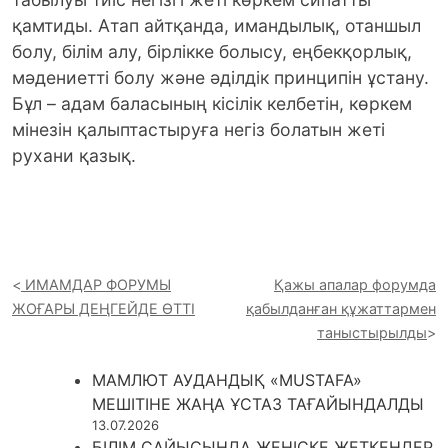
қамтиды. Атап айтқан­да, имандылық, отаншыл
болу, білім алу, бірлікке болысу, еңбекқорлық,
мәде­ниетті болу және әділдік принципін ұстану.
Бұл – адам баласының кісілік келбетін, көркем
мінезін қалыптастыруға негіз болатын жеті
рухани қазық.
ИМАМДАР ФОРУМЫ
Қажы апалар форумда
ЖОҒАРЫ ДЕҢГЕЙДЕ ӨТТІ
қабылданған құжаттармен
таныстырылды
МАМЛЮТ АУДАНДЫҚ «MUSTAFA»
МЕШІТІНЕ ЖАҢА ҰСТАЗ ТАҒАЙЫНДАЛДЫ
13.07.2026
БІЛІМ САЙЫСЫНДА ЖЕҢІСКЕ ЖЕТКЕНДЕР