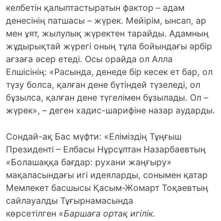
келбетін қалыптастыратын фактор – адам
денесінің патшасы – жүрек. Мейірім, ынсап, ар
мен ұят, жылулық жүректен тарайды. Адамның
жұдырықтай жүрегі оның тұла бойындағы әрбір
ағзаға әсер етеді. Осы орайда ол Алла
Елшісінің: «Расында, денеде бір кесек ет бар, ол
түзу болса, қалған дене бүтіндей түзеледі, ол
бұзылса, қалған дене түгелімен бұзылады. Ол –
жүрек», – деген хадис-шарифіне назар аударды.
Сондай-ақ Бас мүфти: «Еліміздің Тұңғыш
Президенті – Елбасы Нұрсұлтан Назарбаевтың
«Болашаққа бағдар: рухани жаңғыру»
мақаласындағы игі идея­ларды, сонымен қатар
Мемлекет басшысы Қасым-Жомарт Тоқаевтың
сайлауалды Тұғырнамасында
көрсетілген
«Баршаға ортақ игілік.