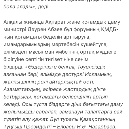
бола алады»
, деді.
Алқалы жиында Ақпарат және қоғам­дық даму
министрі Дәурен Абаев бұл форумның ҚМДБ-
ның қоғамдағы беделін арттыруға,
имамдарымыздың мәртебесін күшейтуге,
еліміздегі мұсылман үмбе­тінің ортақ мүддеге
бірігуіне септігін тигізетініне сенім
білдірді.
«Өздеріңізге белгілі, Тәуелсіздік
алғаннан бері, елі­мізде дәстүрлі Исламның,
жалпы діннің рөлі айтарлықтай өсті.
Азаматтардың, әсіресе жастардың дінге
бетбұрысы, қоғам­дағы белсенділігі артып
келеді. Осы тұста біздерге діни бағыттағы даму
жо­лымызды саралап, заманауи талап­тарға сай
түлетіп алу қажет. Бұл тура­лы Қазақстанның
Тұңғыш Президенті – Елбасы Н.Ә. Назарбаев: