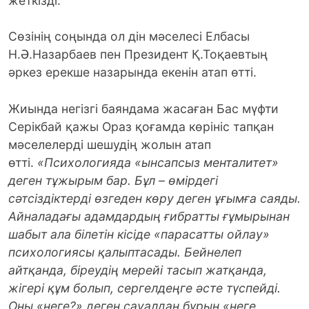
жеткізді.
Сөзінің соңында ол дін мәселесі Елбасы
Н.Ә.Назарбаев пен Президент Қ.Тоқаевтың
әркез ерекше назарында екенін атап өтті.
Жиында негізгі баяндама жасаған Бас мүфти
Серікбай қажы Ораз қоғамда көрініс тапқан
мәселелерді шешудің жолын атап
өтті.
«Психологияда «ынсапсыз менталитет»
деген тұжырым бар. Бұл – өмірдегі
сәтсіздіктерді өзгеден көру деген ұғымға саяды.
Айналадағы адамдардың ғибратты ғұмырынан
шабыт ала білетін кісіде «парасатты ойлау»
психология­сы қалыптасады. Бейнелеп
айтқанда, біреудің мерейі тасып жатқанда,
жігері құм болып, сергелдеңге әсте түспейді.
Оны «неге?» деген сауалдан бұрын «неге