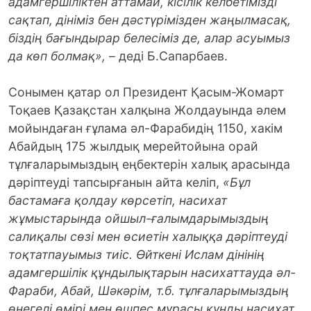
адамгершіліктен аттамай, кісілік келбетімізді
сақтап, дініміз бен дәстүрімізден жаңылмасақ,
біздің бағындырар белесіміз де, алар асуы­мыз
да көп болмақ»,
– деді Б.Сапарбаев.
Сонымен қатар ол Президент Қасым-Жомарт
Тоқаев Қазақстан халқына Жол­дауында әлем
мойындаған ғұлама әл-Фа­рабидің 1150, хакім
Абайдың 175 жылдық мерейтойына орай
тұлғаларымыздың еңбектерін халық арасында
дәріптеуді тапсырғанын айта келіп,
«Бұл
бастамаға қолдау көрсетіп, насихат
жұмыстарында ойшыл-ғалымдарымыздың
салиқалы сөзі мен өсиетін халыққа дәріптеуді
тоқтатпауымыз тиіс. Өйткені Ислам діні­нің
адамгершілік құндылықтарын наси­хат­тауда әл-
Фараби, Абай, Шәкәрім, т.б. тұл­ғаларымыздың
өнегелі өмірі мен өшпес мұрасы құнды насихат