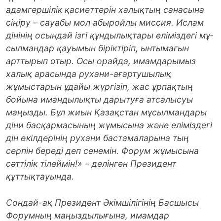
адамгершілік қасиеттерін халықтың санасына
сіңіру – сауабы мол абыройлы миссия. Ислам
дінінің осын­дай ізгі құндылықтары еліміздегі мұ­
сылмандар қауымын біріктіріп, ын­ты­мағын
арттырып отыр. Осы орайда, имамдарымыз
халық арасында руха­ни-ағартушылық
жұмыстарын ұдайы жүргізіп, жас ұрпақтың
бойына иман­дылықты дарытуға атсалысуы
маңызды. Бұл жиын Қазақстан мұсылмандары
діни басқармасының жұмысына және еліміздегі
дін өкілдерінің рухани бастамаларына тың
серпін береді деп сенемін.
Форум жұмысына
сәттілік тілеймін!» – делінген Президент
құттықтауында.
Сондай-ақ Президент Әкімшілігінің Басшысы
Форумның маңыздылығына, имамдар