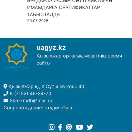
БАҒДАРЛАМАСЫН СӘТТІ АЯҚТАҒАН
ИМАМДАРҒА СЕРТИФИКАТТАР
ТАБЫСТАЛДЫ
20.05.2026
uagyz.kz
Қызылжар орталық мешітінің ресми
сайты
Қызылжар қ., К.Сүтішев көш. 40
8 (7152) 46-34-70
Sko-kmdb@mail.ru
Сопровождение:
студия Gala