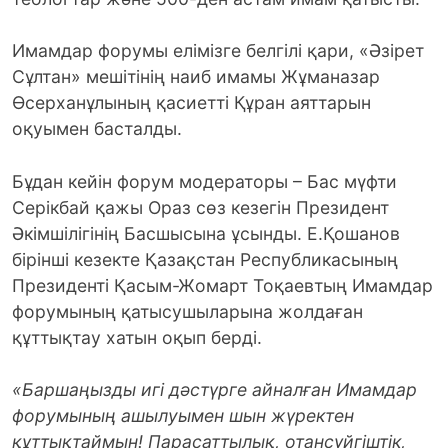
Имамдар форумы елімізге белгілі қари, «Әзірет
Сұлтан» мешітінің наиб има­мы Жұманазар
Өсерханұлының қа­сиетті Құран аяттарын
оқуымен басталды.
Бұдан кейін форум модераторы – Бас мүфти
Серікбай қажы Ораз сөз кезегін Президент
Әкімшілігінің Басшысына ұсынды. Е.Қошанов
бірінші кезекте Қазақстан Республикасының
Президенті Қасым-Жомарт Тоқаевтың Имамдар
форумының қатысушыларына жолдаған
құттықтау хатын оқып берді.
«Баршаңызды игі дәстүрге айналған Имамдар
форумының ашылуымен шын жүректен
құттықтаймын! Парасаттылық, отансүйгіштік,