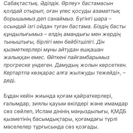
Сабақтастық. Әділдік. Өрлеу» бастамасын
қолдай отырып, оған үлес қосуды азаматтық
борышымыз деп санаймыз. Бүгінгі шара –
осындай ізгі ойдан туған бастама. Біздің басты
құндылығымыз – елдің амандығы мен жердің
тыныштығы, бірлігі мен бейбітшілігі. Дін
қызметкерлері мұны айтудан ешқашан
жалыққан емес. Өйткені пайғамбарымыз
прогреске үндеген. Дамудың жолын көрсеткен.
Кертартпа көзқарас алға жылжуды тежейді»,
–
деді.
Бұдан кейін жиында қоғам қайрат­кер­лері,
ғалымдар, зиялы қауым өкіл­дері және имамдар
сөз сөйлеп, Ислам дінінің маңыздылығы, ҚМДБ
қызметінің басымдықтары, қоғамдағы түрлі
мәсе­ле­лер тұрғысында сөз қозғады.