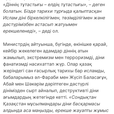
«Діннің тұтас­тығы – елдің тұтастығы», – деген
болатын. Бізде тарихи тұрғыда қалыптасқан
Ислам діні біркелкілігімен, төзімділігімен және
дәстүрімізбен астасып жатуымен
ерекшеленеді»,
– деді ол.
Министрдің айтуынша, бүгінде, өкі­нішке қарай,
кейбір жекелеген адамдар діннің атын
жамылып, экстремизм мен терроризмді, діни
фанатизмді насихаттап жүр. Олар қазақ
жеріндегі сан ғасырлық тарихы бар исламды,
бабаларымыз әл-Фараби мен Жүсіп Баласағұн,
Абай мен Шәкәрім дәріптеген дәстүрлі
дінімізден сырт айналып, деструктивті діни
ағымдардың жетегінде кетті.
«Сон­дықтан
Қазақстан мұсылмандары діни басқармасы
алдында аса маңызды, ерек­ше жауапты жұмыс