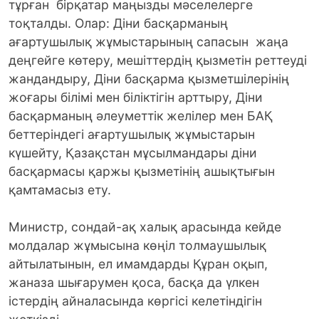
тұрған бірқатар маңыз­ды мәселелерге
тоқталды. Олар: Діни басқарманың
ағартушылық жұмыс­тарының сапасын жаңа
деңгейге көтеру, мешіттердің қызметін реттеуді
жандандыру, Діни басқарма қызметшілерінің
жоғары білімі мен біліктігін арттыру, Діни
басқарманың әлеуметтік желілер мен БАҚ
беттеріндегі ағартушылық жұмыстарын
күшейту, Қазақстан мұсылмандары діни
басқармасы қаржы қызметінің ашықтығын
қамтамасыз ету.
Министр, сондай-ақ халық арасында кейде
молдалар жұмысына көңіл толмаушылық
айтылатынын, ел имамдарды Құран оқып,
жаназа шығарумен қоса, басқа да үлкен
істердің айналасында көргісі келетіндігін