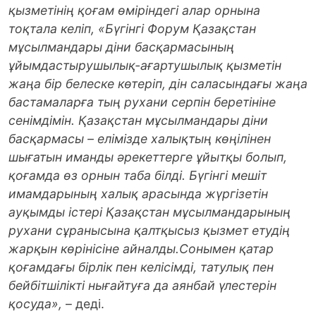
қызметінің қоғам өміріндегі алар орнына
тоқтала келіп, «Бүгінгі Форум Қазақстан
мұсылмандары діни басқармасының
ұйымдастырушылық-ағартушылық қызметін
жаңа бір белеске көтеріп, дін саласындағы жаңа
бастамаларға тың рухани серпін беретініне
сенімдімін. Қазақстан мұсылмандары діни
басқармасы – елімізде халықтың көңілінен
шығатын иманды әрекеттерге ұйытқы болып,
қоғамда өз орнын таба білді. Бүгінгі мешіт
имамдарының халық арасында жүргізетін
ауқымды істері Қазақстан мұсылмандарының
рухани сұранысына қалтқысыз қызмет етудің
жарқын көрінісіне айналды.Сонымен қатар
қоғамдағы бірлік пен келісімді, татулық пен
бейбітшілікті нығайтуға да аянбай үлестерін
қосуда»,
– деді.