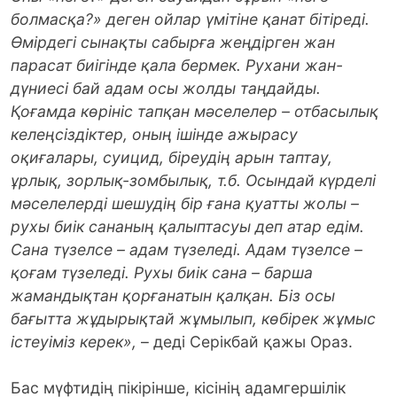
болмасқа?» деген ойлар үмітіне қанат бітіреді.
Өмірдегі сынақты сабырға жеңдірген жан
парасат биігінде қала бермек. Рухани жан-
дүниесі бай адам осы жолды таңдайды.
Қоғамда көрініс тапқан мәселелер – отбасылық
келеңсіздіктер, оның ішінде ажырасу
оқиғалары, суицид, біреудің арын таптау,
ұрлық, зорлық-зомбылық, т.б. Осындай күрделі
мәселелерді шешудің бір ғана қуатты жолы –
рухы биік сананың қалыптасуы деп атар едім.
Сана түзелсе – адам түзе­леді. Адам түзелсе –
қоғам түзеледі. Рухы биік сана – барша
жамандықтан қор­ғанатын қалқан. Біз осы
бағытта жұды­рықтай жұмылып, көбірек жұмыс
істеуі­міз керек»,
– деді Серікбай қажы Ораз.
Бас мүфтидің пікірінше, кісінің адамгершілік