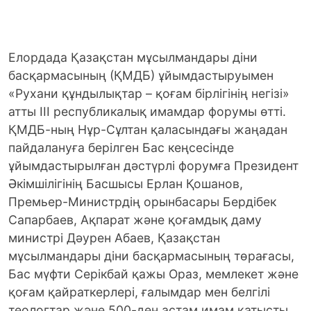
Елордада Қазақстан мұсылмандары діни
басқармасының (ҚМДБ) ұйымдастыруымен
«Рухани құндылықтар – қоғам бірлігінің негізі»
атты ІІІ республикалық имамдар форумы өтті.
ҚМДБ-ның Нұр-Сұлтан қаласындағы жаңадан
пайдалануға берілген Бас кеңсесінде
ұйымдастырылған дәстүрлі форумға Президент
Әкімшілігінің Басшысы Ерлан Қошанов,
Премьер-Министрдің орынбасары Бердібек
Сапарбаев, Ақпарат және қоғамдық даму
министрі Дәурен Абаев, Қазақстан
мұсылмандары діни басқармасының төрағасы,
Бас мүфти Серікбай қажы Ораз, мемлекет және
қоғам қайраткерлері, ғалымдар мен белгілі
теологтар және 500-ден астам имам қатысты.