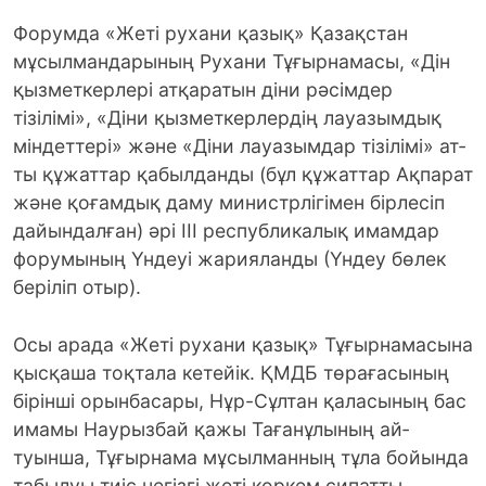
Форумда «Жеті рухани қазық» Қа­зақ­­стан
мұсылмандарының Рухани Тұғыр­­намасы, «Дін
қызметкерлері атқара­­тын діни рәсімдер
тізілімі», «Діни қыз­меткерлердің лауазымдық
міндет­тері» және «Діни лауазымдар тізілі­мі» ат­
ты құжаттар қабылданды (бұл құжат­тар Ақпарат
және қоғамдық даму министр­лігімен бірлесіп
дайындалған) әрі ІІІ рес­публикалық имамдар
форумының Үндеуі жарияланды (Үндеу бөлек
беріліп отыр).
Осы арада «Жеті рухани қазық» Тұғыр­намасына
қысқаша тоқтала кетейік. ҚМДБ төрағасының
бірінші орынбасары, Нұр-Сұлтан қаласының бас
имамы Наурызбай қажы Тағанұлының ай­
туынша, Тұғырнама мұсылманның тұла бойында
табылуы тиіс негізгі жеті көркем сипатты