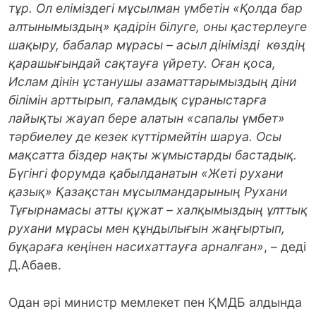
тұр. Ол еліміз­дегі мұсылман үмбетін «Қолда бар
алты­нымыздың» қадірін білуге, оны қас­терлеуге
шақыру, бабалар мұрасы – асыл дінімізді көздің
қарашығындай сақтауға үйрету. Оған қоса,
Ислам дінін ұстанушы азаматтарымыздың діни
білімін арттырып, ғаламдық сұраныстарға
лайықты жауап бере алатын «сапалы үмбет»
тәрбиелеу де кезек күттірмейтін шаруа. Осы
мақсатта біздер нақты жұмыстарды бастадық.
Бүгінгі форумда қабылданатын «Жеті рухани
қазық» Қазақстан мұсыл­мандарының Рухани
Тұғырнамасы атты құжат – халқымыздың ұлттық
рухани мұрасы мен құндылығын жаңғыртып,
бұқараға кеңінен насихаттауға арналған»
, – деді
Д.Абаев.
Одан әрі министр мемлекет пен ҚМДБ алдында