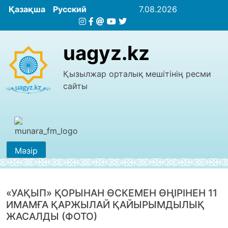
Қазақша
Русский
7.08.2026
uagyz.kz
Қызылжар орталық мешітінің ресми
сайты
Мәзір
«УАҚЫП» ҚОРЫНАН ӨСКЕМЕН ӨҢІРІНЕН 11
ИМАМҒА ҚАРЖЫЛАЙ ҚАЙЫРЫМДЫЛЫҚ
ЖАСАЛДЫ (ФОТО)