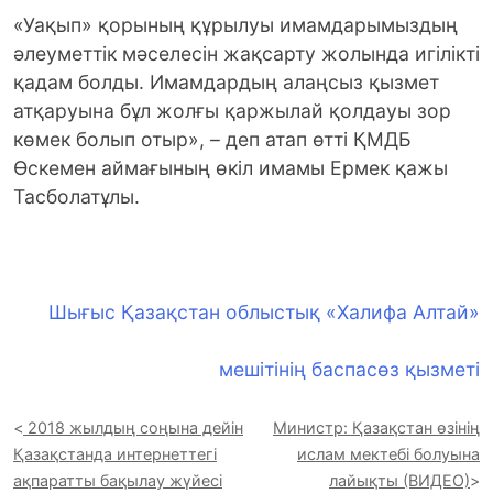
«Уақып» қорының құрылуы имамдарымыздың
әлеуметтік мәселесін жақсарту жолында игілікті
қадам болды. Имамдардың алаңсыз қызмет
атқаруына бұл жолғы қаржылай қолдауы зор
көмек болып отыр», – деп атап өтті ҚМДБ
Өскемен аймағының өкіл имамы Ермек қажы
Тасболатұлы.
Шығыс Қазақстан облыстық «Халифа Алтай»
мешітінің баспасөз қызметі
2018 жылдың соңына дейін
Министр: Қазақстан өзінің
Қазақстанда интернеттегі
ислам мектебі болуына
ақпаратты бақылау жүйесі
лайықты (ВИДЕО)