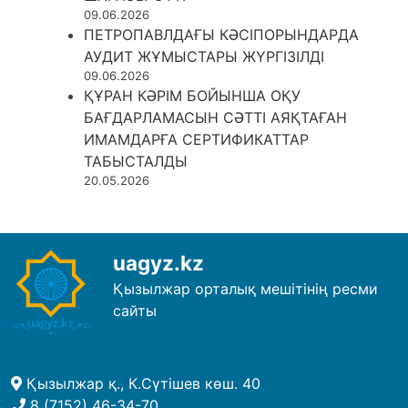
09.06.2026
ПЕТРОПАВЛДАҒЫ КӘСІПОРЫНДАРДА
АУДИТ ЖҰМЫСТАРЫ ЖҮРГІЗІЛДІ
09.06.2026
ҚҰРАН КӘРІМ БОЙЫНША ОҚУ
БАҒДАРЛАМАСЫН СӘТТІ АЯҚТАҒАН
ИМАМДАРҒА СЕРТИФИКАТТАР
ТАБЫСТАЛДЫ
20.05.2026
uagyz.kz
Қызылжар орталық мешітінің ресми
сайты
Қызылжар қ., К.Сүтішев көш. 40
8 (7152) 46-34-70