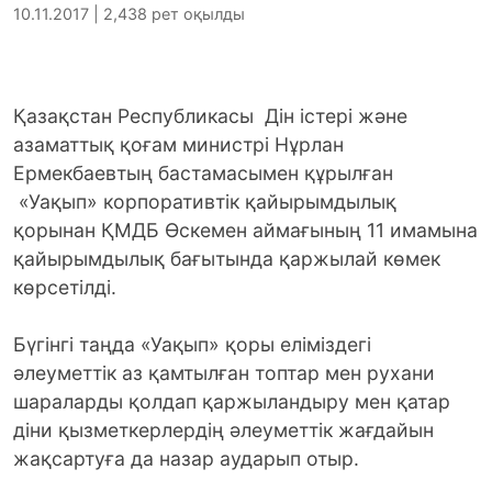
10.11.2017 | 2,438 рет оқылды
Қазақстан Республикасы Дін істері және
азаматтық қоғам министрі Нұрлан
Ермекбаевтың бастамасымен құрылған
«Уақып» корпоративтік қайырымдылық
қорынан ҚМДБ Өскемен аймағының 11 имамына
қайырымдылық бағытында қаржылай көмек
көрсетілді.
Бүгінгі таңда «Уақып» қоры еліміздегі
әлеуметтік аз қамтылған топтар мен рухани
шараларды қолдап қаржыландыру мен қатар
діни қызметкерлердің әлеуметтік жағдайын
жақсартуға да назар аударып отыр.