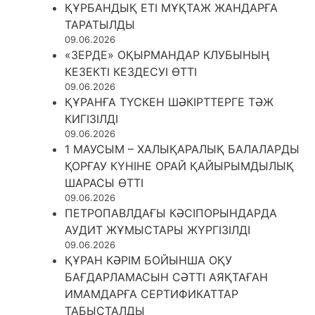
ҚҰРБАНДЫҚ ЕТІ МҰҚТАЖ ЖАНДАРҒА
ТАРАТЫЛДЫ
09.06.2026
«ЗЕРДЕ» ОҚЫРМАНДАР КЛУБЫНЫҢ
КЕЗЕКТІ КЕЗДЕСУІ ӨТТІ
09.06.2026
ҚҰРАНҒА ТҮСКЕН ШӘКІРТТЕРГЕ ТӘЖ
КИГІЗІЛДІ
09.06.2026
1 МАУСЫМ – ХАЛЫҚАРАЛЫҚ БАЛАЛАРДЫ
ҚОРҒАУ КҮНІНЕ ОРАЙ ҚАЙЫРЫМДЫЛЫҚ
ШАРАСЫ ӨТТІ
09.06.2026
ПЕТРОПАВЛДАҒЫ КӘСІПОРЫНДАРДА
АУДИТ ЖҰМЫСТАРЫ ЖҮРГІЗІЛДІ
09.06.2026
ҚҰРАН КӘРІМ БОЙЫНША ОҚУ
БАҒДАРЛАМАСЫН СӘТТІ АЯҚТАҒАН
ИМАМДАРҒА СЕРТИФИКАТТАР
ТАБЫСТАЛДЫ