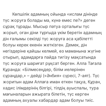
Көпшілік адамның ойында «ислам дінінде
түс жоруға болады ма, күнә емес пе?» деген
сұрақ тұрады. Мысыр пәтуа орталығы түс
жорып, оған діни тұрғыда үкім беретін адамның
дін ғалымы секілді түс жоруға аса қабілетті
болуы керек екенін жеткізген. Демек, дін
негіздеріне қайшы келмей, өз маманына жүгіне
отырып, адамдарға пайда тигізу мақсатында
түс жоруға шариғат рұқсат берген. Алла Тағала
Құранда: «Білмесеңдер, білім иелерінен
сұраңдар,» – дейді («Әнбия» сүресі, 7-аят). Түс
жоритын адам Аллаға иман еткен тақуа, Құран,
хадис ілімдерінің білгірі, тілдің ауыспалы, тура
мағыналарын ажырата білетін, түс көрген
адамның ахуалы хабардар адам болуы тиіс.