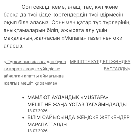
Сол секілді кеме, ағаш, тас, күл және
басқа да түсіңізде көргендердің түсіндірмесін
оқып біле аласыз. Сонымен қатар түс түрлерінің
анықтамаларын біліп, ажырата алу үшін
мақаланың жалғасын «Munara» газетінен оқи
аласыз.
Түркияның зілзаладан бүкіл
МЕШІТТЕ КҮРДЕЛІ ЖӨНДЕУ
ғимараты қоқыс үйіндісіне
БАСТАЛДЫ
айналған апатты аймағында
жалғыз мешіт қирамаған
МАМЛЮТ АУДАНДЫҚ «MUSTAFA»
МЕШІТІНЕ ЖАҢА ҰСТАЗ ТАҒАЙЫНДАЛДЫ
13.07.2026
БІЛІМ САЙЫСЫНДА ЖЕҢІСКЕ ЖЕТКЕНДЕР
МАРАПАТТАЛДЫ
13.07.2026