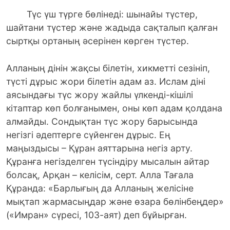
Түс үш түрге бөлінеді: шынайы түстер,
шайтани түстер және жадыда сақталып қалған
сыртқы ортаның әсерінен көрген түстер.
Алланың дінін жақсы білетін, хикметті сезініп,
түсті дұрыс жори білетін адам аз. Ислам діні
аясындағы түс жору жайлы үлкенді-кішілі
кітаптар көп болғанымен, оны көп адам қолдана
алмайды. Сондықтан түс жору барысында
негізгі әдептерге сүйенген дұрыс. Ең
маңыздысы – Құран аяттарына негіз арту.
Құранға негізделген түсіндіру мысалын айтар
болсақ, Арқан – келісім, серт. Алла Тағала
Құранда: «Барлығың да Алланың желісіне
мықтап жармасыңдар және өзара бөлінбеңдер»
(«Имран» сүресі, 103-аят) деп бұйырған.